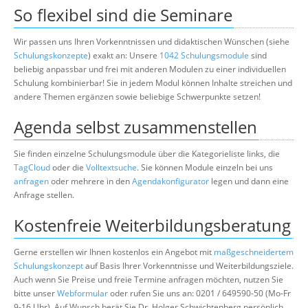
So flexibel sind die Seminare
Wir passen uns Ihren Vorkenntnissen und didaktischen Wünschen (siehe
Schulungskonzepte
) exakt an: Unsere
1042 Schulungsmodule
sind
beliebig anpassbar und frei mit anderen Modulen zu einer individuellen
Schulung kombinierbar! Sie in jedem Modul können Inhalte streichen und
andere Themen ergänzen sowie beliebige Schwerpunkte setzen!
Agenda selbst zusammenstellen
Sie finden einzelne Schulungsmodule über die Kategorieliste links, die
TagCloud
oder die
Volltextsuche
. Sie können Module einzeln bei uns
anfragen
oder mehrere in den
Agendakonfigurator
legen und dann eine
Anfrage stellen.
Kostenfreie Weiterbildungsberatung
Gerne erstellen wir Ihnen kostenlos ein Angebot mit
maßgeschneidertem
Schulungskonzept
auf Basis Ihrer Vorkenntnisse und Weiterbildungsziele.
Auch wenn Sie Preise und freie Termine anfragen möchten, nutzen Sie
bitte unser
Webformular
oder rufen Sie uns an: 0201 / 649590-50 (Mo-Fr
9-16 Uhr). Auf Wunsch berät Sie Dr. Holger Schwichtenberg persönlich