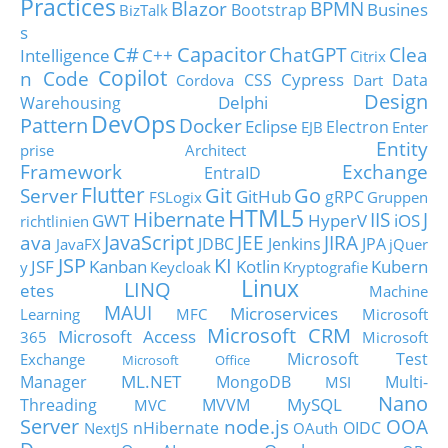
Practices
Blazor
BPMN
Busines
Bootstrap
BizTalk
s
C#
Capacitor
ChatGPT
Clea
Intelligence
C++
Citrix
Copilot
n Code
Cypress
CSS
Data
Cordova
Dart
Design
Delphi
Warehousing
DevOps
Pattern
Docker
Eclipse
Electron
EJB
Enter
Entity
prise Architect
Framework
Exchange
EntraID
Flutter
Git
Go
Server
GitHub
gRPC
FSLogix
Gruppen
HTML5
Hibernate
IIS
J
GWT
HyperV
iOS
richtlinien
JavaScript
ava
JEE
JIRA
JDBC
Jenkins
JPA
JavaFX
jQuer
JSP
KI
JSF
Kanban
Kotlin
Kubern
y
Keycloak
Kryptografie
Linux
LINQ
etes
Machine
MAUI
Microservices
Learning
MFC
Microsoft
Microsoft CRM
Microsoft Access
365
Microsoft
Microsoft Test
Exchange
Microsoft Office
ML.NET
Manager
MongoDB
Multi-
MSI
Nano
MySQL
Threading
MVVM
MVC
Server
node.js
OOA
nHibernate
OIDC
NextJS
OAuth