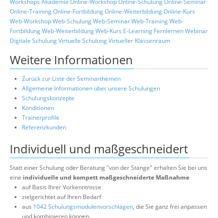
Workshops
Akademie
Online-Workshop
Online-Schulung
Online-Seminar
Online-Training
Online-Fortbildung
Online-Weiterbildung
Online-Kurs
Web-Workshop
Web-Schulung
Web-Seminar
Web-Training
Web-
Fortbildung
Web-Weiterbildung
Web-Kurs
E-Learning
Fernlernen
Webinar
Digitale Schulung
Virtuelle Schulung
Virtueller Klassenraum
Weitere Informationen
Zurück zur Liste der Seminarthemen
Allgemeine Informationen über unsere Schulungen
Schulungskonzepte
Konditionen
Trainerprofile
Referenzkunden
Individuell und maßgeschneidert
Statt einer Schulung oder Beratung "von der Stange" erhalten Sie bei uns
eine
individuelle und kompett maßgeschneiderte Maßnahme
auf Basis Ihrer Vorkenntnisse
zielgerichtet auf Ihren Bedarf
aus
1042 Schulungsmodulenvorschlägen
, die Sie ganz frei anpassen
und kombinieren können.