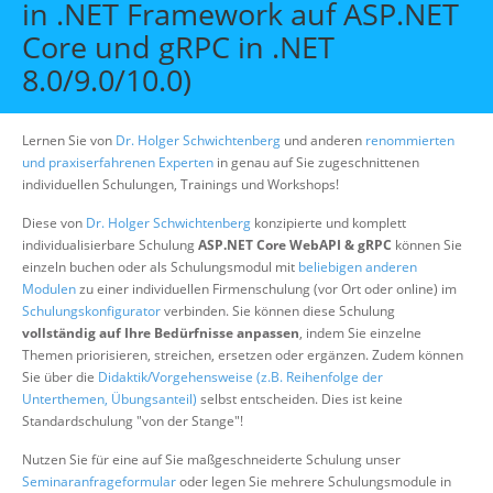
in .NET Framework auf ASP.NET
Über uns
Core und gRPC in .NET
Suche
8.0/9.0/10.0)
Lernen Sie von
Dr. Holger Schwichtenberg
und anderen
renommierten
und praxiserfahrenen Experten
in genau auf Sie zugeschnittenen
individuellen Schulungen, Trainings und Workshops!
Diese von
Dr. Holger Schwichtenberg
konzipierte und komplett
individualisierbare Schulung
ASP.NET Core WebAPI & gRPC
können Sie
einzeln buchen oder als Schulungsmodul mit
beliebigen anderen
Modulen
zu einer individuellen Firmenschulung (vor Ort oder online) im
Schulungskonfigurator
verbinden. Sie können diese Schulung
vollständig auf Ihre Bedürfnisse anpassen
, indem Sie einzelne
Themen priorisieren, streichen, ersetzen oder ergänzen. Zudem können
Sie über die
Didaktik/Vorgehensweise (z.B. Reihenfolge der
Unterthemen, Übungsanteil)
selbst entscheiden. Dies ist keine
Standardschulung "von der Stange"!
Nutzen Sie für eine auf Sie maßgeschneiderte Schulung unser
Seminaranfrageformular
oder legen Sie mehrere Schulungsmodule in