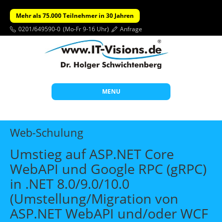
Mehr als 75.000 Teilnehmer in 30 Jahren
0201/649590-0
(Mo-Fr 9-16 Uhr)
Anfrage
MENU
Start
Web-Schulung
Themen
Umstieg auf ASP.NET Core
Beratung
WebAPI und Google RPC (gRPC)
Individuelle Schulungen
in .NET 8.0/9.0/10.0
Offene Seminare
(Umstellung/Migration von
ASP.NET WebAPI und/oder WCF
Wissen