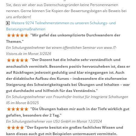
Sie, dass wir aber aus Datenschutzgründen keine Personennamen
nennen. Gerne können Sie Kopien der Bewertungsbögen als Beweis bei
uns anfordern!
Weitere 9274 Teilnehmerstimmen zu unseren Schulungs- und
Beratungsmaßnahmen
"
Mir gefiel das unkomplizierte Durchwandern der
Themen.
"
Ein Schulungsteilnehmer bei einem öffentlichen Seminar von www.IT-
Visions.de im Monat 3/2026
"
Der Dozent hat die Inhalte sehr verständlich und
anschaulich vermittelt. Besonders positiv hervorzuheben ist, dass er
auf Rückfragen jederzeit geduldig und klar eingegangen ist. Auch
der didaktische Aufbau des Kurses – insbesondere die stufenweise
Steigerung des Schwierigkeitsgrads bei Übungen und Inhalten – war
gut durchdacht und hilfreich für das Verständnis.
"
Ein Schulungsteilnehmer von Fraunhofer-Institut für Integrierte Schaltungen
IIS im Monat 8/2025
"
Die Übungen haben mir auch in der Tiefe wirklich gut
gefallen, besonders der 2 Tag.
"
Ein Schulungsteilnehmer von USU GmbH im Monat 12/2024
"
Der Experte besitzt ein großes fachliches Wissen und
kann dieses auch gut mit Beispielen untermauert vermitteln.