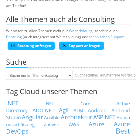
am Telefon!
Alle Themen auch als Consulting
Wir bieten zu allen Themen nicht nur
Weiterbildung
, sondern auch
Beratung
(auch integriert mit Weiterbildung) und
technischen Support
.
Beratung anfragen
Support anfragen
Suche
Tag Cloud unserer Themen
.NET
Active
.NET Core
Agil
ADO.NET
Android
Directory
ALM
Android
Architektur
Angular
ASP.NET
Studio
Ansible
Aufwa
Azure
Azure
AWS
ndsschätzung
Automic
Best
DevOps