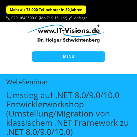
Mehr als 75.000 Teilnehmer in 30 Jahren
0201/649590-0
(Mo-Fr 9-16 Uhr)
Anfrage
MENU
Start
Web-Seminar
Themen
Umstieg auf .NET 8.0/9.0/10.0 -
Beratung
Entwicklerworkshop
Individuelle Schulungen
(Umstellung/Migration von
Offene Seminare
klassischem .NET Framework zu
.NET 8.0/9.0/10.0)
Wissen