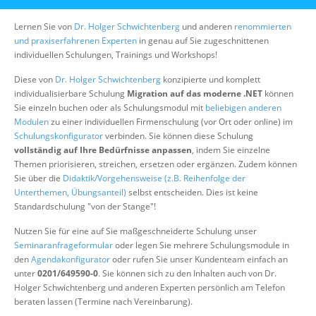
Über uns
Lernen Sie von
Dr. Holger Schwichtenberg
und anderen
renommierten
Suche
und praxiserfahrenen Experten
in genau auf Sie zugeschnittenen
individuellen Schulungen, Trainings und Workshops!
Diese von
Dr. Holger Schwichtenberg
konzipierte und komplett
individualisierbare Schulung
Migration auf das moderne .NET
können
Sie einzeln buchen oder als Schulungsmodul mit
beliebigen anderen
Modulen
zu einer individuellen Firmenschulung (vor Ort oder online) im
Schulungskonfigurator
verbinden. Sie können diese Schulung
vollständig auf Ihre Bedürfnisse anpassen
, indem Sie einzelne
Themen priorisieren, streichen, ersetzen oder ergänzen. Zudem können
Sie über die
Didaktik/Vorgehensweise (z.B. Reihenfolge der
Unterthemen, Übungsanteil)
selbst entscheiden. Dies ist keine
Standardschulung "von der Stange"!
Nutzen Sie für eine auf Sie maßgeschneiderte Schulung unser
Seminaranfrageformular
oder legen Sie mehrere Schulungsmodule in
den
Agendakonfigurator
oder rufen Sie unser Kundenteam einfach an
unter
0201/649590-0
. Sie können sich zu den Inhalten auch von Dr.
Holger Schwichtenberg und anderen Experten persönlich am Telefon
beraten lassen (Termine nach Vereinbarung).