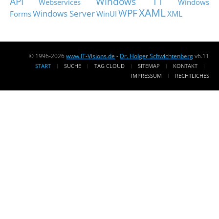
API
Windows 11
Webservices
Windows
XAML
WPF
Windows Server
XML
Forms
WinUI
© 1996-2026
www.IT-Visions.de
-
Dr. Holger Schwichtenberg
v6.11
START
SUCHE
TAG CLOUD
SITEMAP
KONTAKT
IMPRESSUM
RECHTLICHES