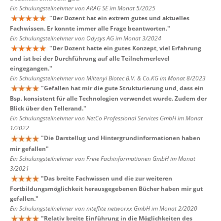
Ein Schulungsteilnehmer von ARAG SE im Monat 5/2025
"
Der Dozent hat ein extrem gutes und aktuelles
Fachwissen. Er konnte immer alle Frage beantworten.
"
Ein Schulungsteilnehmer von Odysys AG im Monat 3/2024
"
Der Dozent hatte ein gutes Konzept, viel Erfahrung
und ist bei der Durchführung auf alle Teilnehmerlevel
eingegangen.
"
Ein Schulungsteilnehmer von Miltenyi Biotec B.V. & Co.KG im Monat 8/2023
"
Gefallen hat mir die gute Strukturierung und, dass ein
Bsp. konsistent für alle Technologien verwendet wurde. Zudem der
Blick über den Tellerand.
"
Ein Schulungsteilnehmer von NetCo Professional Services GmbH im Monat
1/2022
"
Die Darstellug und Hintergrundinformationen haben
mir gefallen
"
Ein Schulungsteilnehmer von Freie Fachinformationen GmbH im Monat
3/2021
"
Das breite Fachwissen und die zur weiteren
Fortbildungsmöglichkeit herausgegebenen Bücher haben mir gut
gefallen.
"
Ein Schulungsteilnehmer von niteflite networxx GmbH im Monat 2/2020
"
Relativ breite Einführung in die Möglichkeiten des