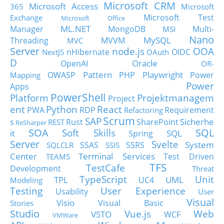
Microsoft CRM
Microsoft Access
365
Microsoft
Microsoft Test
Exchange
Microsoft Office
ML.NET
Manager
MongoDB
Multi-
MSI
Nano
MySQL
Threading
MVVM
MVC
Server
node.js
OOA
nHibernate
OIDC
NextJS
OAuth
D
Oracle
OpenAI
OR-
Pattern
Playwright
OWASP
PHP
Power
Mapping
Power
Apps
PowerShell
Platform
Projektmanagem
Project
ent
Python
React
PWA
RDP
Requirement
Refactoring
Scrum
SAP
Sicherhe
s
Rust
SharePoint
REST
ReSharper
SOA
SQL
Soft Skills
it
SQL
Spring
Server
Svelte
System
SSAS
SSRS
SQLCLR
SSIS
Center
Terminal Services
Test Driven
TEAMS
TFS
TestCafe
Development
Threat
TypeScript
Unit
TPL
UML
UC4
Modeling
Testing
User Experience
Usability
User
Visual
Visio
Visual Basic
Stories
Studio
Vue.js
Web
VSTO
WCF
VMWare