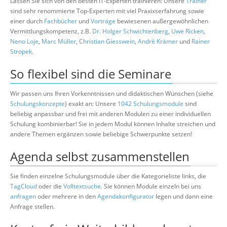
Lassen Sie sich von den besten IT-Experten trainieren: Unsere
Trainer
sind sehr renommierte Top-Experten mit viel Praxixserfahrung sowie
einer durch
Fachbücher
und
Vorträge
bewiesenen außergewöhnlichen
Vermittlungskompetenz, z.B.
Dr. Holger Schwichtenberg
,
Uwe Ricken
,
Neno Loje
,
Marc Müller
,
Christian Giesswein
,
André Krämer
und
Rainer
Stropek
.
So flexibel sind die Seminare
Wir passen uns Ihren Vorkenntnissen und didaktischen Wünschen (siehe
Schulungskonzepte
) exakt an: Unsere
1042 Schulungsmodule
sind
beliebig anpassbar und frei mit anderen Modulen zu einer individuellen
Schulung kombinierbar! Sie in jedem Modul können Inhalte streichen und
andere Themen ergänzen sowie beliebige Schwerpunkte setzen!
Agenda selbst zusammenstellen
Sie finden einzelne Schulungsmodule über die Kategorieliste links, die
TagCloud
oder die
Volltextsuche
. Sie können Module einzeln bei uns
anfragen
oder mehrere in den
Agendakonfigurator
legen und dann eine
Anfrage stellen.