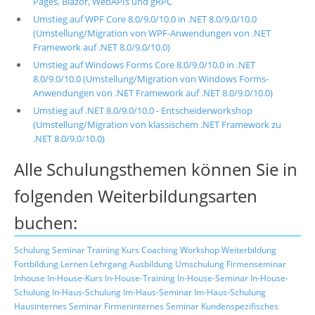
Pages, Blazor, WebAPIs und gRPC
Umstieg auf WPF Core 8.0/9.0/10.0 in .NET 8.0/9.0/10.0
(Umstellung/Migration von WPF-Anwendungen von .NET
Framework auf .NET 8.0/9.0/10.0)
Umstieg auf Windows Forms Core 8.0/9.0/10.0 in .NET
8.0/9.0/10.0 (Umstellung/Migration von Windows Forms-
Anwendungen von .NET Framework auf .NET 8.0/9.0/10.0)
Umstieg auf .NET 8.0/9.0/10.0 - Entscheiderworkshop
(Umstellung/Migration von klassischem .NET Framework zu
.NET 8.0/9.0/10.0)
Alle Schulungsthemen können Sie in
folgenden Weiterbildungsarten
buchen:
Schulung
Seminar
Training
Kurs
Coaching
Workshop
Weiterbildung
Fortbildung
Lernen
Lehrgang
Ausbildung
Umschulung
Firmenseminar
Inhouse
In-House-Kurs
In-House-Training
In-House-Seminar
In-House-
Schulung
In-Haus-Schulung
Im-Haus-Seminar
Im-Haus-Schulung
Hausinternes Seminar
Firmeninternes Seminar
Kundenspezifisches