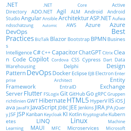
.NET
Active
.NET Core
Agil
ADO.NET
Android
Directory
ALM
Android
Architektur
Angular
ASP.NET
Studio
Ansible
Aufwa
Azure
Azure
AWS
ndsschätzung
Automic
Best
DevOps
Practices
Blazor
BPMN
Busines
Bootstrap
BizTalk
s
C#
Capacitor
ChatGPT
Clea
Intelligence
C++
Citrix
Copilot
n Code
Cypress
CSS
Data
Cordova
Dart
Design
Delphi
Warehousing
DevOps
Pattern
Docker
Eclipse
Electron
EJB
Enter
Entity
prise Architect
Framework
Exchange
EntraID
Flutter
Git
Go
Server
GitHub
gRPC
FSLogix
Gruppen
HTML5
Hibernate
IIS
J
GWT
HyperV
iOS
richtlinien
JavaScript
ava
JEE
JIRA
JDBC
Jenkins
JPA
JavaFX
jQuer
JSP
KI
JSF
Kanban
Kotlin
Kubern
y
Keycloak
Kryptografie
Linux
LINQ
etes
Machine
MAUI
Microservices
Learning
MFC
Microsoft