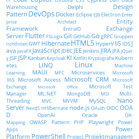
CSS
Data
Cordova
Dart
Design
Delphi
Warehousing
DevOps
Pattern
Docker
Eclipse
Electron
EJB
Enter
Entity
prise Architect
Framework
Exchange
EntraID
Flutter
Git
Go
Server
GitHub
gRPC
FSLogix
Gruppen
HTML5
Hibernate
IIS
J
GWT
HyperV
iOS
richtlinien
JavaScript
ava
JEE
JIRA
JDBC
Jenkins
JPA
JavaFX
jQuer
JSP
KI
JSF
Kanban
Kotlin
Kubern
y
Keycloak
Kryptografie
Linux
LINQ
etes
Machine
MAUI
Microservices
Learning
MFC
Microsoft
Microsoft CRM
Microsoft Access
365
Microsoft
Microsoft Test
Exchange
Microsoft Office
ML.NET
Manager
MongoDB
Multi-
MSI
Nano
MySQL
Threading
MVVM
MVC
Server
node.js
OOA
nHibernate
OIDC
NextJS
OAuth
D
Oracle
OpenAI
OR-
Pattern
Playwright
OWASP
PHP
Power
Mapping
Power
Apps
PowerShell
Platform
Projektmanagem
Project