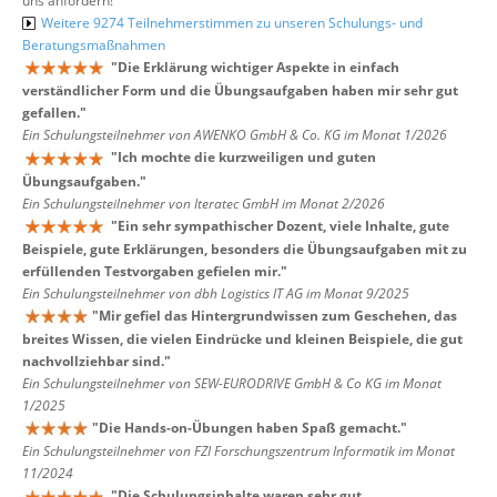
uns anfordern!
Weitere 9274 Teilnehmerstimmen zu unseren Schulungs- und
Beratungsmaßnahmen
"
Die Erklärung wichtiger Aspekte in einfach
verständlicher Form und die Übungsaufgaben haben mir sehr gut
gefallen.
"
Ein Schulungsteilnehmer von AWENKO GmbH & Co. KG im Monat 1/2026
"
Ich mochte die kurzweiligen und guten
Übungsaufgaben.
"
Ein Schulungsteilnehmer von Iteratec GmbH im Monat 2/2026
"
Ein sehr sympathischer Dozent, viele Inhalte, gute
Beispiele, gute Erklärungen, besonders die Übungsaufgaben mit zu
erfüllenden Testvorgaben gefielen mir.
"
Ein Schulungsteilnehmer von dbh Logistics IT AG im Monat 9/2025
"
Mir gefiel das Hintergrundwissen zum Geschehen, das
breites Wissen, die vielen Eindrücke und kleinen Beispiele, die gut
nachvollziehbar sind.
"
Ein Schulungsteilnehmer von SEW-EURODRIVE GmbH & Co KG im Monat
1/2025
"
Die Hands-on-Übungen haben Spaß gemacht.
"
Ein Schulungsteilnehmer von FZI Forschungszentrum Informatik im Monat
11/2024
"
Die Schulungsinhalte waren sehr gut