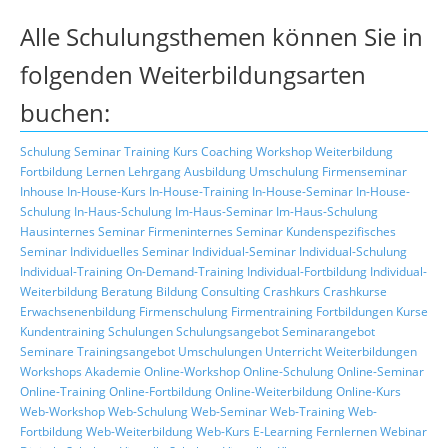
Alle Schulungsthemen können Sie in
folgenden Weiterbildungsarten
buchen:
Schulung
Seminar
Training
Kurs
Coaching
Workshop
Weiterbildung
Fortbildung
Lernen
Lehrgang
Ausbildung
Umschulung
Firmenseminar
Inhouse
In-House-Kurs
In-House-Training
In-House-Seminar
In-House-
Schulung
In-Haus-Schulung
Im-Haus-Seminar
Im-Haus-Schulung
Hausinternes Seminar
Firmeninternes Seminar
Kundenspezifisches
Seminar
Individuelles Seminar
Individual-Seminar
Individual-Schulung
Individual-Training
On-Demand-Training
Individual-Fortbildung
Individual-
Weiterbildung
Beratung
Bildung
Consulting
Crashkurs
Crashkurse
Erwachsenenbildung
Firmenschulung
Firmentraining
Fortbildungen
Kurse
Kundentraining
Schulungen
Schulungsangebot
Seminarangebot
Seminare
Trainingsangebot
Umschulungen
Unterricht
Weiterbildungen
Workshops
Akademie
Online-Workshop
Online-Schulung
Online-Seminar
Online-Training
Online-Fortbildung
Online-Weiterbildung
Online-Kurs
Web-Workshop
Web-Schulung
Web-Seminar
Web-Training
Web-
Fortbildung
Web-Weiterbildung
Web-Kurs
E-Learning
Fernlernen
Webinar