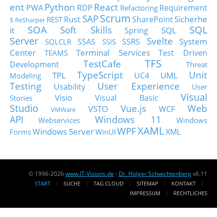
ent
Python
React
PWA
RDP
Requirement
Refactoring
Scrum
SAP
Sicherhe
s
Rust
SharePoint
REST
ReSharper
SOA
SQL
Soft Skills
it
SQL
Spring
Server
Svelte
System
SSAS
SSRS
SQLCLR
SSIS
Center
Terminal Services
Test Driven
TEAMS
TFS
TestCafe
Development
Threat
TypeScript
Unit
TPL
UML
UC4
Modeling
Testing
User Experience
Usability
User
Visual
Visio
Visual Basic
Stories
Studio
Vue.js
Web
VSTO
WCF
VMWare
API
Windows 11
Webservices
Windows
XAML
WPF
Windows Server
XML
Forms
WinUI
© 1996-2026
www.IT-Visions.de
-
Dr. Holger Schwichtenberg
v6.11
START
SUCHE
TAG CLOUD
SITEMAP
KONTAKT
IMPRESSUM
RECHTLICHES