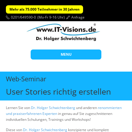
Mehr als 75.000 Teilnehmer in 30 Jahren
0201/649590-0
(Mo-Fr 9-16 Uhr)
Anfrage
MENU
Start
Web-Seminar
Themen
User Stories richtig erstellen
Beratung
Individuelle Schulungen
Lernen Sie von
Dr. Holger Schwichtenberg
und anderen
renommierten
und praxiserfahrenen Experten
in genau auf Sie zugeschnittenen
Offene Seminare
individuellen Schulungen, Trainings und Workshops!
Wissen
Diese von
Dr. Holger Schwichtenberg
konzipierte und komplett