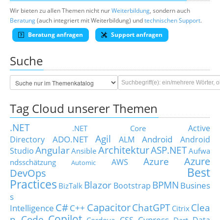
Wir bieten zu allen Themen nicht nur
Weiterbildung
, sondern auch
Beratung
(auch integriert mit Weiterbildung) und
technischen Support
.
Beratung anfragen
Support anfragen
Suche
Tag Cloud unserer Themen
.NET
Active
.NET Core
Agil
ADO.NET
Android
Directory
ALM
Android
Architektur
Angular
ASP.NET
Studio
Ansible
Aufwa
Azure
Azure
AWS
ndsschätzung
Automic
Best
DevOps
Practices
Blazor
BPMN
Busines
Bootstrap
BizTalk
s
C#
Capacitor
ChatGPT
Clea
Intelligence
C++
Citrix
Copilot
n Code
Cypress