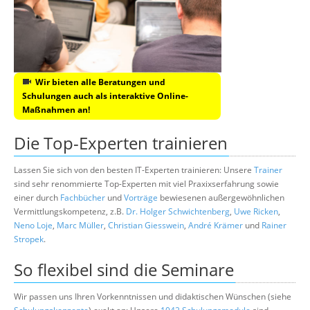
Wir bieten alle Beratungen und
Schulungen auch als interaktive Online-
Maßnahmen an!
Die Top-Experten trainieren
Lassen Sie sich von den besten IT-Experten trainieren: Unsere
Trainer
sind sehr renommierte Top-Experten mit viel Praxixserfahrung sowie
einer durch
Fachbücher
und
Vorträge
bewiesenen außergewöhnlichen
Vermittlungskompetenz, z.B.
Dr. Holger Schwichtenberg
,
Uwe Ricken
,
Neno Loje
,
Marc Müller
,
Christian Giesswein
,
André Krämer
und
Rainer
Stropek
.
So flexibel sind die Seminare
Wir passen uns Ihren Vorkenntnissen und didaktischen Wünschen (siehe