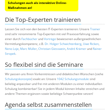
Schulungen auch als interaktive Online-
Maßnahmen an!
Die Top-Experten trainieren
Lassen Sie sich von den besten IT-Experten trainieren: Unsere
Trainer
sind sehr renommierte Top-Experten mit viel Praxixserfahrung sowie
einer durch
Fachbücher
und
Vorträge
bewiesenen außergewöhnlichen
Vermittlungskompetenz, z.B.
Dr. Holger Schwichtenberg
,
Uwe Ricken
,
Neno Loje
,
Marc Müller
,
Christian Giesswein
,
André Krämer
und
Rainer
Stropek
.
So flexibel sind die Seminare
Wir passen uns Ihren Vorkenntnissen und didaktischen Wünschen (siehe
Schulungskonzepte
) exakt an: Unsere
1042 Schulungsmodule
sind
beliebig anpassbar und frei mit anderen Modulen zu einer individuellen
Schulung kombinierbar! Sie in jedem Modul können Inhalte streichen und
andere Themen ergänzen sowie beliebige Schwerpunkte setzen!
Agenda selbst zusammenstellen