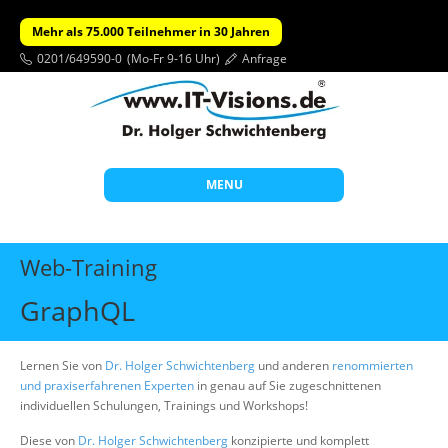
Mehr als 75.000 Teilnehmer in 30 Jahren
0201/649590-0
(Mo-Fr 9-16 Uhr)
Anfrage
MENU
Start
Web-Training
Themen
GraphQL
Beratung
Individuelle Schulungen
Lernen Sie von
Dr. Holger Schwichtenberg
und anderen
renommierten
und praxiserfahrenen Experten
in genau auf Sie zugeschnittenen
Offene Seminare
individuellen Schulungen, Trainings und Workshops!
Wissen
Diese von
Dr. Holger Schwichtenberg
konzipierte und komplett