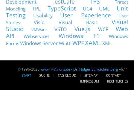
TFS
TestCafe
Development
Threat
TypeScript
Unit
TPL
UML
UC4
Modeling
Testing
User Experience
Usability
User
Visual
Visio
Visual Basic
Stories
Studio
Vue.js
Web
VSTO
WCF
VMWare
API
Windows 11
Webservices
Windows
XAML
WPF
Windows Server
XML
Forms
WinUI
© 1996-2026
www.IT-Visions.de
-
Dr. Holger Schwichtenberg
v6.11
START
SUCHE
TAG CLOUD
SITEMAP
KONTAKT
IMPRESSUM
RECHTLICHES