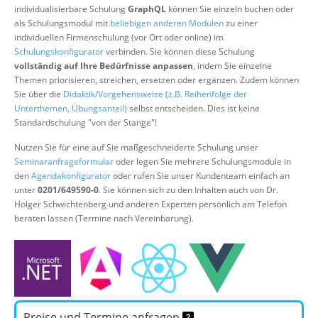
individualisierbare Schulung
GraphQL
können Sie einzeln buchen oder
Über uns
als Schulungsmodul mit
beliebigen anderen Modulen
zu einer
Suche
individuellen Firmenschulung (vor Ort oder online) im
Schulungskonfigurator
verbinden. Sie können diese Schulung
vollständig auf Ihre Bedürfnisse anpassen
, indem Sie einzelne
Themen priorisieren, streichen, ersetzen oder ergänzen. Zudem können
Sie über die
Didaktik/Vorgehensweise (z.B. Reihenfolge der
Unterthemen, Übungsanteil)
selbst entscheiden. Dies ist keine
Standardschulung "von der Stange"!
Nutzen Sie für eine auf Sie maßgeschneiderte Schulung unser
Seminaranfrageformular
oder legen Sie mehrere Schulungsmodule in
den
Agendakonfigurator
oder rufen Sie unser Kundenteam einfach an
unter
0201/649590-0
. Sie können sich zu den Inhalten auch von Dr.
Holger Schwichtenberg und anderen Experten persönlich am Telefon
beraten lassen (Termine nach Vereinbarung).
Preise und Termine anfragen