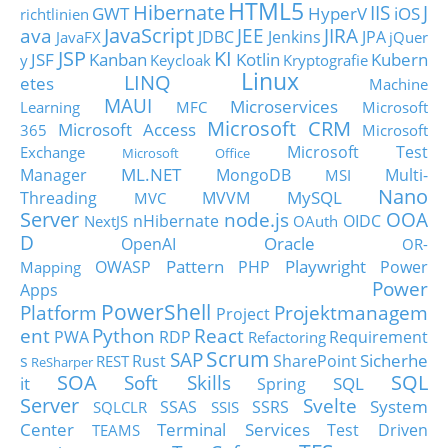
HTML5
Hibernate
IIS
J
GWT
HyperV
iOS
richtlinien
JavaScript
ava
JEE
JIRA
JDBC
Jenkins
JPA
JavaFX
jQuer
JSP
KI
JSF
Kanban
Kotlin
Kubern
y
Keycloak
Kryptografie
Linux
LINQ
etes
Machine
MAUI
Microservices
Learning
MFC
Microsoft
Microsoft CRM
Microsoft Access
365
Microsoft
Microsoft Test
Exchange
Microsoft Office
ML.NET
Manager
MongoDB
Multi-
MSI
Nano
MySQL
Threading
MVVM
MVC
Server
node.js
OOA
nHibernate
OIDC
NextJS
OAuth
D
Oracle
OpenAI
OR-
Pattern
Playwright
OWASP
PHP
Power
Mapping
Power
Apps
PowerShell
Platform
Projektmanagem
Project
ent
Python
React
PWA
RDP
Requirement
Refactoring
Scrum
SAP
Sicherhe
s
Rust
SharePoint
REST
ReSharper
SOA
SQL
Soft Skills
it
SQL
Spring
Server
Svelte
System
SSAS
SSRS
SQLCLR
SSIS
Center
Terminal Services
Test Driven
TEAMS