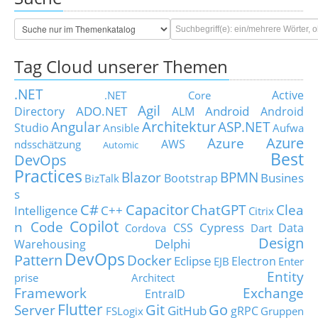
Tag Cloud unserer Themen
.NET
Active
.NET Core
Agil
ADO.NET
Android
Directory
ALM
Android
Architektur
Angular
ASP.NET
Studio
Ansible
Aufwa
Azure
Azure
AWS
ndsschätzung
Automic
Best
DevOps
Practices
Blazor
BPMN
Busines
Bootstrap
BizTalk
s
C#
Capacitor
ChatGPT
Clea
Intelligence
C++
Citrix
Copilot
n Code
Cypress
CSS
Data
Cordova
Dart
Design
Delphi
Warehousing
DevOps
Pattern
Docker
Eclipse
Electron
EJB
Enter
Entity
prise Architect
Framework
Exchange
EntraID
Flutter
Git
Go
Server
GitHub
gRPC
FSLogix
Gruppen