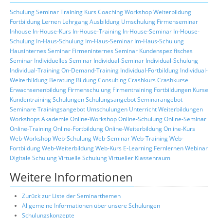
Schulung
Seminar
Training
Kurs
Coaching
Workshop
Weiterbildung
Fortbildung
Lernen
Lehrgang
Ausbildung
Umschulung
Firmenseminar
Inhouse
In-House-Kurs
In-House-Training
In-House-Seminar
In-House-
Schulung
In-Haus-Schulung
Im-Haus-Seminar
Im-Haus-Schulung
Hausinternes Seminar
Firmeninternes Seminar
Kundenspezifisches
Seminar
Individuelles Seminar
Individual-Seminar
Individual-Schulung
Individual-Training
On-Demand-Training
Individual-Fortbildung
Individual-
Weiterbildung
Beratung
Bildung
Consulting
Crashkurs
Crashkurse
Erwachsenenbildung
Firmenschulung
Firmentraining
Fortbildungen
Kurse
Kundentraining
Schulungen
Schulungsangebot
Seminarangebot
Seminare
Trainingsangebot
Umschulungen
Unterricht
Weiterbildungen
Workshops
Akademie
Online-Workshop
Online-Schulung
Online-Seminar
Online-Training
Online-Fortbildung
Online-Weiterbildung
Online-Kurs
Web-Workshop
Web-Schulung
Web-Seminar
Web-Training
Web-
Fortbildung
Web-Weiterbildung
Web-Kurs
E-Learning
Fernlernen
Webinar
Digitale Schulung
Virtuelle Schulung
Virtueller Klassenraum
Weitere Informationen
Zurück zur Liste der Seminarthemen
Allgemeine Informationen über unsere Schulungen
Schulungskonzepte