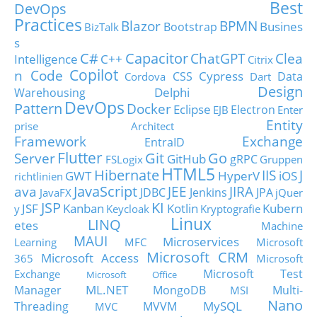
Best
DevOps
Practices
Blazor
BPMN
Busines
Bootstrap
BizTalk
s
C#
Capacitor
ChatGPT
Clea
Intelligence
C++
Citrix
Copilot
n Code
Cypress
CSS
Data
Cordova
Dart
Design
Delphi
Warehousing
DevOps
Pattern
Docker
Eclipse
Electron
EJB
Enter
Entity
prise Architect
Framework
Exchange
EntraID
Flutter
Git
Go
Server
GitHub
gRPC
FSLogix
Gruppen
HTML5
Hibernate
IIS
J
GWT
HyperV
iOS
richtlinien
JavaScript
ava
JEE
JIRA
JDBC
Jenkins
JPA
JavaFX
jQuer
JSP
KI
JSF
Kanban
Kotlin
Kubern
y
Keycloak
Kryptografie
Linux
LINQ
etes
Machine
MAUI
Microservices
Learning
MFC
Microsoft
Microsoft CRM
Microsoft Access
365
Microsoft
Microsoft Test
Exchange
Microsoft Office
ML.NET
Manager
MongoDB
Multi-
MSI
Nano
MySQL
Threading
MVVM
MVC