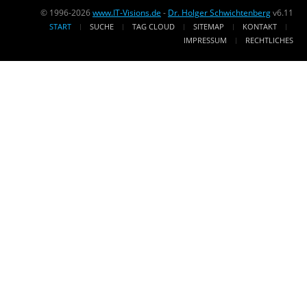
© 1996-2026
www.IT-Visions.de
-
Dr. Holger Schwichtenberg
v6.11
START
SUCHE
TAG CLOUD
SITEMAP
KONTAKT
IMPRESSUM
RECHTLICHES