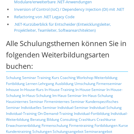
Modulare/erweiterbare .NET-Anwendungen
Inversion of Control (IoC) / Dependency Injection (DI) mit .NET
Refactoring von .NET Legacy Code
.NET-Kurzüberblick für Entscheider (Entwicklungsleiter,
Projektleiter, Teamleiter, Softwarearchitekten)
Alle Schulungsthemen können Sie in
folgenden Weiterbildungsarten
buchen:
Schulung
Seminar
Training
Kurs
Coaching
Workshop
Weiterbildung
Fortbildung
Lernen
Lehrgang
Ausbildung
Umschulung
Firmenseminar
Inhouse
In-House-Kurs
In-House-Training
In-House-Seminar
In-House-
Schulung
In-Haus-Schulung
Im-Haus-Seminar
Im-Haus-Schulung
Hausinternes Seminar
Firmeninternes Seminar
Kundenspezifisches
Seminar
Individuelles Seminar
Individual-Seminar
Individual-Schulung
Individual-Training
On-Demand-Training
Individual-Fortbildung
Individual-
Weiterbildung
Beratung
Bildung
Consulting
Crashkurs
Crashkurse
Erwachsenenbildung
Firmenschulung
Firmentraining
Fortbildungen
Kurse
Kundentraining
Schulungen
Schulungsangebot
Seminarangebot