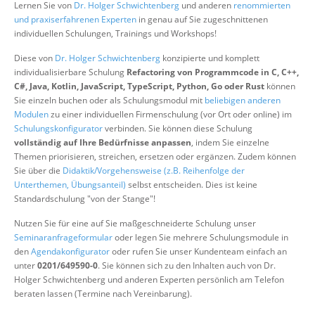
Lernen Sie von
Dr. Holger Schwichtenberg
und anderen
renommierten
Über uns
und praxiserfahrenen Experten
in genau auf Sie zugeschnittenen
individuellen Schulungen, Trainings und Workshops!
Suche
Diese von
Dr. Holger Schwichtenberg
konzipierte und komplett
individualisierbare Schulung
Refactoring von Programmcode in C, C++,
C#, Java, Kotlin, JavaScript, TypeScript, Python, Go oder Rust
können
Sie einzeln buchen oder als Schulungsmodul mit
beliebigen anderen
Modulen
zu einer individuellen Firmenschulung (vor Ort oder online) im
Schulungskonfigurator
verbinden. Sie können diese Schulung
vollständig auf Ihre Bedürfnisse anpassen
, indem Sie einzelne
Themen priorisieren, streichen, ersetzen oder ergänzen. Zudem können
Sie über die
Didaktik/Vorgehensweise (z.B. Reihenfolge der
Unterthemen, Übungsanteil)
selbst entscheiden. Dies ist keine
Standardschulung "von der Stange"!
Nutzen Sie für eine auf Sie maßgeschneiderte Schulung unser
Seminaranfrageformular
oder legen Sie mehrere Schulungsmodule in
den
Agendakonfigurator
oder rufen Sie unser Kundenteam einfach an
unter
0201/649590-0
. Sie können sich zu den Inhalten auch von Dr.
Holger Schwichtenberg und anderen Experten persönlich am Telefon
beraten lassen (Termine nach Vereinbarung).