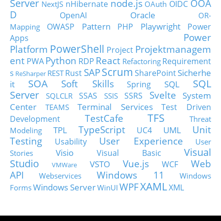
Server
node.js
OOA
nHibernate
OIDC
NextJS
OAuth
D
Oracle
OpenAI
OR-
Pattern
Playwright
OWASP
PHP
Power
Mapping
Power
Apps
PowerShell
Platform
Projektmanagem
Project
ent
Python
React
PWA
RDP
Requirement
Refactoring
Scrum
SAP
Sicherhe
s
Rust
SharePoint
REST
ReSharper
SOA
SQL
Soft Skills
it
SQL
Spring
Server
Svelte
System
SSAS
SSRS
SQLCLR
SSIS
Center
Terminal Services
Test Driven
TEAMS
TFS
TestCafe
Development
Threat
TypeScript
Unit
TPL
UML
UC4
Modeling
Testing
User Experience
Usability
User
Visual
Visio
Visual Basic
Stories
Studio
Vue.js
Web
VSTO
WCF
VMWare
API
Windows 11
Webservices
Windows
XAML
WPF
Windows Server
XML
Forms
WinUI