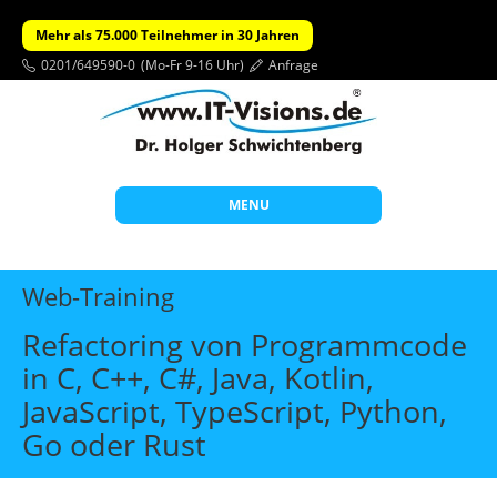
Mehr als 75.000 Teilnehmer in 30 Jahren
0201/649590-0
(Mo-Fr 9-16 Uhr)
Anfrage
MENU
Start
Web-Training
Themen
Refactoring von Programmcode
Beratung
in C, C++, C#, Java, Kotlin,
Individuelle Schulungen
JavaScript, TypeScript, Python,
Offene Seminare
Go oder Rust
Wissen