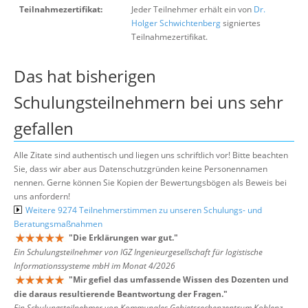
Teilnahmezertifikat:
Jeder Teilnehmer erhält ein von
Dr.
Holger Schwichtenberg
signiertes
Teilnahmezertifikat.
Das hat bisherigen
Schulungsteilnehmern bei uns sehr
gefallen
Alle Zitate sind authentisch und liegen uns schriftlich vor! Bitte beachten
Sie, dass wir aber aus Datenschutzgründen keine Personennamen
nennen. Gerne können Sie Kopien der Bewertungsbögen als Beweis bei
uns anfordern!
Weitere 9274 Teilnehmerstimmen zu unseren Schulungs- und
Beratungsmaßnahmen
"
Die Erklärungen war gut.
"
Ein Schulungsteilnehmer von IGZ Ingenieurgesellschaft für logistische
Informationssysteme mbH im Monat 4/2026
"
Mir gefiel das umfassende Wissen des Dozenten und
die daraus resultierende Beantwortung der Fragen.
"
Ein Schulungsteilnehmer von Kommunales Gebietsrechenzentrum Koblenz