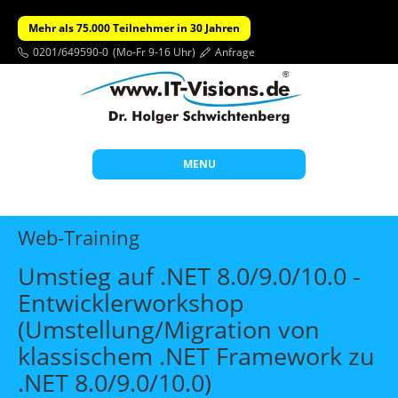
Mehr als 75.000 Teilnehmer in 30 Jahren
0201/649590-0
(Mo-Fr 9-16 Uhr)
Anfrage
MENU
Start
Web-Training
Themen
Umstieg auf .NET 8.0/9.0/10.0 -
Beratung
Entwicklerworkshop
Individuelle Schulungen
(Umstellung/Migration von
Offene Seminare
klassischem .NET Framework zu
.NET 8.0/9.0/10.0)
Wissen