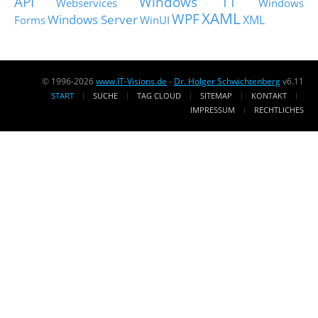
API
Windows 11
Webservices
Windows
XAML
WPF
Windows Server
XML
Forms
WinUI
© 1996-2026
www.IT-Visions.de
-
Dr. Holger Schwichtenberg
v6.11
START
SUCHE
TAG CLOUD
SITEMAP
KONTAKT
IMPRESSUM
RECHTLICHES