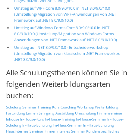
Pages, Blazor, WebAPIs und gRPC
Umstieg auf WPF Core 8.0/9.0/10.0 in .NET 8.0/9.0/10.0
(Umstellung/Migration von WPF-Anwendungen von .NET
Framework auf .NET 8.0/9.0/10.0)
Umstieg auf Windows Forms Core 8.0/9.0/10.0 in .NET
8.0/9.0/10.0 (Umstellung/Migration von Windows Forms-
Anwendungen von .NET Framework auf .NET 8.0/9.0/10.0)
Umstieg auf .NET 8.0/9.0/10.0 - Entscheiderworkshop
(Umstellung/Migration von klassischem .NET Framework zu
.NET 8.0/9.0/10.0)
Alle Schulungsthemen können Sie in
folgenden Weiterbildungsarten
buchen:
Schulung
Seminar
Training
Kurs
Coaching
Workshop
Weiterbildung
Fortbildung
Lernen
Lehrgang
Ausbildung
Umschulung
Firmenseminar
Inhouse
In-House-Kurs
In-House-Training
In-House-Seminar
In-House-
Schulung
In-Haus-Schulung
Im-Haus-Seminar
Im-Haus-Schulung
Hausinternes Seminar
Firmeninternes Seminar
Kundenspezifisches