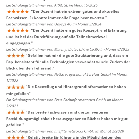
Ein Schulungsteilnehmer von ARAG SE im Monat 5/2025
"
Der Dozent hat ein extrem gutes und aktuelles
Fachwissen. Er konnte immer alle Frage beantworten.
"
Ein Schulungsteilnehmer von Odysys AG im Monat 3/2024
"
Der Dozent hatte ein gutes Konzept, viel Erfahrung
und ist bei der Durchführung auf alle Teilnehmerlevel
eingegangen.
"
Ein Schulungsteilnehmer von Miltenyi Biotec B.V. & Co.KG im Monat 8/2023
"
Gefallen hat mir die gute Strukturierung und, dass ein
Bsp. konsistent für alle Technologien verwendet wurde. Zudem der
Blick über den Tellerand.
"
Ein Schulungsteilnehmer von NetCo Professional Services GmbH im Monat
1/2022
"
Die Darstellug und Hintergrundinformationen haben
mir gefallen
"
Ein Schulungsteilnehmer von Freie Fachinformationen GmbH im Monat
3/2021
"
Das breite Fachwissen und die zur weiteren
Fortbildungsmöglichkeit herausgegebenen Bücher haben mir gut
gefallen.
"
Ein Schulungsteilnehmer von niteflite networxx GmbH im Monat 2/2020
"
Relativ breite Einführung in die Möglichkeiten des