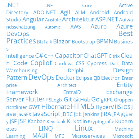
.NET
Active
.NET Core
Agil
ADO.NET
Android
Directory
ALM
Android
Architektur
Angular
ASP.NET
Studio
Ansible
Aufwa
Azure
Azure
AWS
ndsschätzung
Automic
Best
DevOps
Practices
Blazor
BPMN
Busines
Bootstrap
BizTalk
s
C#
Capacitor
ChatGPT
Clea
Intelligence
C++
Citrix
Copilot
n Code
Cypress
CSS
Data
Cordova
Dart
Design
Delphi
Warehousing
DevOps
Pattern
Docker
Eclipse
Electron
EJB
Enter
Entity
prise Architect
Framework
Exchange
EntraID
Flutter
Git
Go
Server
GitHub
gRPC
FSLogix
Gruppen
HTML5
Hibernate
IIS
J
GWT
HyperV
iOS
richtlinien
JavaScript
ava
JEE
JIRA
JDBC
Jenkins
JPA
JavaFX
jQuer
JSP
KI
JSF
Kanban
Kotlin
Kubern
y
Keycloak
Kryptografie
Linux
LINQ
etes
Machine
MAUI
Microservices
Learning
MFC
Microsoft