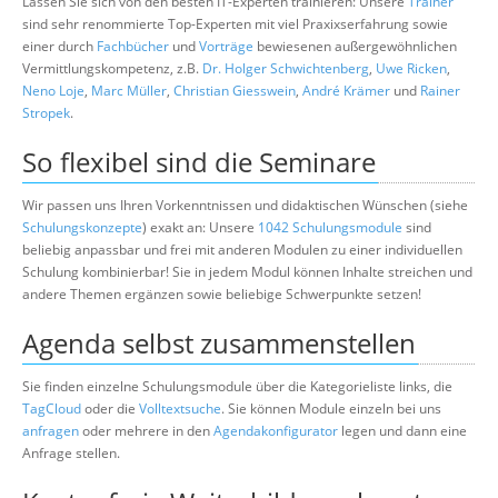
Lassen Sie sich von den besten IT-Experten trainieren: Unsere
Trainer
sind sehr renommierte Top-Experten mit viel Praxixserfahrung sowie
einer durch
Fachbücher
und
Vorträge
bewiesenen außergewöhnlichen
Vermittlungskompetenz, z.B.
Dr. Holger Schwichtenberg
,
Uwe Ricken
,
Neno Loje
,
Marc Müller
,
Christian Giesswein
,
André Krämer
und
Rainer
Stropek
.
So flexibel sind die Seminare
Wir passen uns Ihren Vorkenntnissen und didaktischen Wünschen (siehe
Schulungskonzepte
) exakt an: Unsere
1042 Schulungsmodule
sind
beliebig anpassbar und frei mit anderen Modulen zu einer individuellen
Schulung kombinierbar! Sie in jedem Modul können Inhalte streichen und
andere Themen ergänzen sowie beliebige Schwerpunkte setzen!
Agenda selbst zusammenstellen
Sie finden einzelne Schulungsmodule über die Kategorieliste links, die
TagCloud
oder die
Volltextsuche
. Sie können Module einzeln bei uns
anfragen
oder mehrere in den
Agendakonfigurator
legen und dann eine
Anfrage stellen.