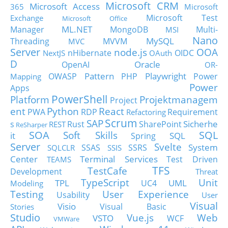
Microsoft CRM
Microsoft Access
365
Microsoft
Microsoft Test
Exchange
Microsoft Office
ML.NET
Manager
MongoDB
Multi-
MSI
Nano
MySQL
Threading
MVVM
MVC
Server
node.js
OOA
nHibernate
OIDC
NextJS
OAuth
D
Oracle
OpenAI
OR-
Pattern
Playwright
OWASP
PHP
Power
Mapping
Power
Apps
PowerShell
Platform
Projektmanagem
Project
ent
Python
React
PWA
RDP
Requirement
Refactoring
Scrum
SAP
Sicherhe
s
Rust
SharePoint
REST
ReSharper
SOA
SQL
Soft Skills
it
SQL
Spring
Server
Svelte
System
SSAS
SSRS
SQLCLR
SSIS
Center
Terminal Services
Test Driven
TEAMS
TFS
TestCafe
Development
Threat
TypeScript
Unit
TPL
UML
UC4
Modeling
Testing
User Experience
Usability
User
Visual
Visio
Visual Basic
Stories
Studio
Vue.js
Web
VSTO
WCF
VMWare