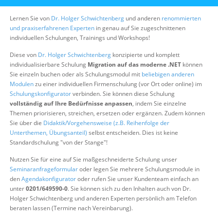
Über uns
Lernen Sie von
Dr. Holger Schwichtenberg
und anderen
renommierten
Suche
und praxiserfahrenen Experten
in genau auf Sie zugeschnittenen
individuellen Schulungen, Trainings und Workshops!
Diese von
Dr. Holger Schwichtenberg
konzipierte und komplett
individualisierbare Schulung
Migration auf das moderne .NET
können
Sie einzeln buchen oder als Schulungsmodul mit
beliebigen anderen
Modulen
zu einer individuellen Firmenschulung (vor Ort oder online) im
Schulungskonfigurator
verbinden. Sie können diese Schulung
vollständig auf Ihre Bedürfnisse anpassen
, indem Sie einzelne
Themen priorisieren, streichen, ersetzen oder ergänzen. Zudem können
Sie über die
Didaktik/Vorgehensweise (z.B. Reihenfolge der
Unterthemen, Übungsanteil)
selbst entscheiden. Dies ist keine
Standardschulung "von der Stange"!
Nutzen Sie für eine auf Sie maßgeschneiderte Schulung unser
Seminaranfrageformular
oder legen Sie mehrere Schulungsmodule in
den
Agendakonfigurator
oder rufen Sie unser Kundenteam einfach an
unter
0201/649590-0
. Sie können sich zu den Inhalten auch von Dr.
Holger Schwichtenberg und anderen Experten persönlich am Telefon
beraten lassen (Termine nach Vereinbarung).