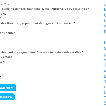
s
 2/2026
, avoiding unnecessary details. Maximizes value by focusing on
I
sary.
"
5
us des Dozenten, gepaart mit dem großen Fachwissen!
"
len Themen.
"
ussion und die angenehme Atmosphäre haben mir gefallen.
"
p
nat 9/2023
ut.
"
K
e
L
3
E
anfordern
nfordern
T