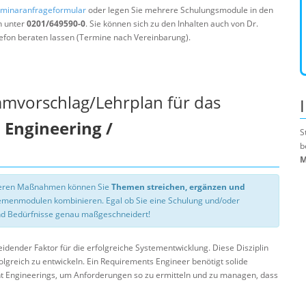
minaranfrageformular
oder legen Sie mehrere Schulungsmodule in den
n unter
0201/649590-0
. Sie können sich zu den Inhalten auch von Dr.
efon beraten lassen (Termine nach Vereinbarung).
mmvorschlag/Lehrplan für das
Engineering /
S
b
M
nseren Maßnahmen können Sie
Themen streichen, ergänzen und
hemenmodulen kombinieren. Egal ob Sie eine Schulung und/oder
d Bedürfnisse genau maßgeschneidert!
dender Faktor für die erfolgreiche Systementwicklung. Diese Disziplin
olgreich zu entwickeln. Ein Requirements Engineer benötigt solide
t Engineerings, um Anforderungen so zu ermitteln und zu managen, dass