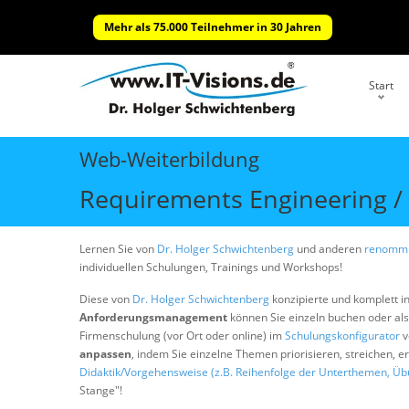
Mehr als 75.000 Teilnehmer in 30 Jahren
Start
Web-Weiterbildung
Requirements Engineering 
Lernen Sie von
Dr. Holger Schwichtenberg
und anderen
renommi
individuellen Schulungen, Trainings und Workshops!
Diese von
Dr. Holger Schwichtenberg
konzipierte und komplett i
Anforderungsmanagement
können Sie einzeln buchen oder al
Firmenschulung (vor Ort oder online) im
Schulungskonfigurator
v
anpassen
, indem Sie einzelne Themen priorisieren, streichen, 
Didaktik/Vorgehensweise (z.B. Reihenfolge der Unterthemen, Üb
Stange"!