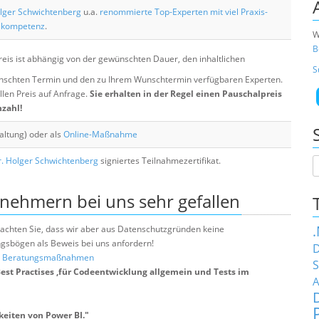
lger Schwichtenberg
u.a.
renommierte Top-Experten mit viel Praxis-
skompetenz
.
W
B
eis ist abhängig von der gewünschten Dauer, den inhaltlichen
S
chten Termin und den zu Ihrem Wunschtermin verfügbaren Experten.
llen Preis auf Anfrage.
Sie erhalten in der Regel einen Pauschalpreis
nzahl!
altung) oder als
Online-Maßnahme
. Holger Schwichtenberg
signiertes Teilnahmezertifikat.
lnehmern bei uns sehr gefallen
e beachten Sie, dass wir aber aus Datenschutzgründen keine
sbögen als Beweis bei uns anfordern!
D
nd Beratungsmaßnahmen
S
Best Practises ,für Codeentwicklung allgemein und Tests im
A
keiten von Power BI.
"