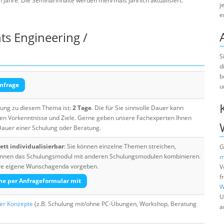
ahre. Die Seminarinhalte werden mehrmals jährlich aktualisiert.
j
e
s Engineering /
S
d
b
nfrage
u
ulung zu diesem Thema ist:
2 Tage
. Die für Sie sinnvolle Dauer kann
ten Vorkenntnisse und Ziele. Gerne geben unsere Fachexperten Ihnen
 Dauer einer Schulung oder Beratung.
tt individualisierbar
: Sie können einzelne Themen streichen,
G
 können das Schulungsmodul mit anderen Schulungsmodulen kombinieren.
m
Ihre eigene Wunschagenda vorgeben.
V
f
he per Anfrageformular mit
W
U
her Konzepte
(z.B. Schulung mit/ohne PC-Übungen, Workshop, Beratung
a