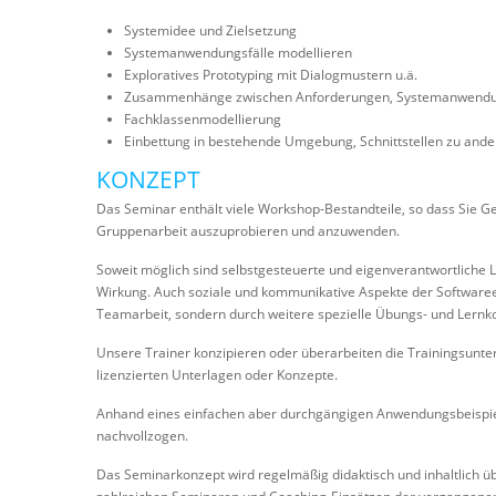
Systemidee und Zielsetzung
Systemanwendungsfälle modellieren
Exploratives Prototyping mit Dialogmustern u.ä.
Zusammenhänge zwischen Anforderungen, Systemanwendung
Fachklassenmodellierung
Einbettung in bestehende Umgebung, Schnittstellen zu and
KONZEPT
Das Seminar enthält viele Workshop-Bestandteile, so dass Sie G
Gruppenarbeit auszuprobieren und anzuwenden.
Soweit möglich sind selbstgesteuerte und eigenverantwortliche 
Wirkung. Auch soziale und kommunikative Aspekte der Softwareen
Teamarbeit, sondern durch weitere spezielle Übungs- und Lernk
Unsere Trainer konzipieren oder überarbeiten die Trainingsunte
lizenzierten Unterlagen oder Konzepte.
Anhand eines einfachen aber durchgängigen Anwendungsbeispiel
nachvollzogen.
Das Seminarkonzept wird regelmäßig didaktisch und inhaltlich ü