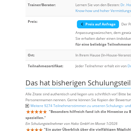
Trainer/Berater:
Lernen Sie von den Besten:
Dr. Ho
Know-how und hoher Vermittlung
Preis:
Preis auf Anfrage
Der Pr
Anpassungswünschen, dem gewüns
Sie erhalten daher einen iindvidue
für eine beliebige Teilnehmera
Ort:
In Ihrem Hause (In-House-Veranst
Teilnahmezertifikat:
Jeder Teilnehmer erhält ein von
Dr
Das hat bisherigen Schulungstei
Alle Zitate sind authentisch und liegen uns schriftlich vor! Bitt
Personennamen nennen. Gerne können Sie Kopien der Bewertung
Weitere 9274 Teilnehmerstimmen zu unseren Schulungs- u
"
Besonders hilfreich fand ich die Hinweise zu 
speziellen.
"
Ein Schulungsteilnehmer von Hako GmbH im Monat 1/2026
"
Ein guter Überblick über die vielfältigen Möglich