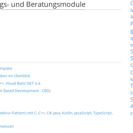
ngs- und Beratungsmodule
M
q
e
S
C
emplate
ken im Überblick
M
+, Visual Basic.NET o.ä.
t Based Development - CBD)
S
tur-Pattern) mit C, C++, C#, Java, Kotlin, JavaScript, TypeScript,
F
enwissen