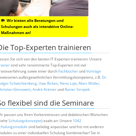
Wir bieten alle Beratungen und
Schulungen auch als interaktive Online-
Maßnahmen an!
Die Top-Experten trainieren
assen Sie sich von den besten IT-Experten trainieren: Unsere
rainer
sind sehr renommierte Top-Experten mit viel
raxixserfahrung sowie einer durch
Fachbücher
und
Vorträge
ewiesenen außergewöhnlichen Vermittlungskompetenz, z.B.
Dr.
olger Schwichtenberg
,
Uwe Ricken
,
Neno Loje
,
Marc Müller
,
hristian Giesswein
,
André Krämer
und
Rainer Stropek
.
So flexibel sind die Seminare
ir passen uns Ihren Vorkenntnissen und didaktischen Wünschen
siehe
Schulungskonzepte
) exakt an: Unsere
1042
chulungsmodule
sind beliebig anpassbar und frei mit anderen
odulen zu einer individuellen Schulung kombinierbar! Sie in