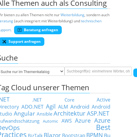
Alle Themen auch als Consulting
ir bieten zu allen Themen nicht nur
Weiterbildung
, sondern auch
eratung
(auch integriert mit Weiterbildung) und
technischen
upport
.
Beratung anfragen
Support anfragen
Suche
Tag Cloud unserer Themen
.NET
Active
.NET Core
Agil
ADO.NET
Android
irectory
ALM
Android
Architektur
Angular
ASP.NET
tudio
Ansible
Azure
Azure
AWS
ufwandsschätzung
Automic
Best
DevOps
Practices
Blazor
BPMN
Bu
Bootstrap
BizTalk