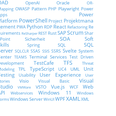
OAD
Oracle
OpenAI
OR-
Pattern
Playwright
OWASP
PHP
Power
apping
Power
Apps
PowerShell
Platform
Projektmana
Project
gement
Python
React
PWA
RDP
Re
Refactoring
Scrum
SAP
uirements
Rust
Shar
REST
ReSharper
SOA
Soft
Sicherheit
Point
SQL
kills
SQL
Spring
Server
Svelte
System
SSAS
SSRS
SQLCLR
SSIS
enter
Terminal Services
Test Driven
TEAMS
TFS
TestCafe
Development
Threat
TypeScript
Unit
TPL
UML
UC4
odeling
Testing
User Experience
Usability
User
Visual
Visio
Visual Basic
tories
Studio
Vue.js
Web
VSTO
WCF
VMWare
API
Windows 11
Webservices
Windows
XAML
WPF
Windows Server
XML
orms
WinUI