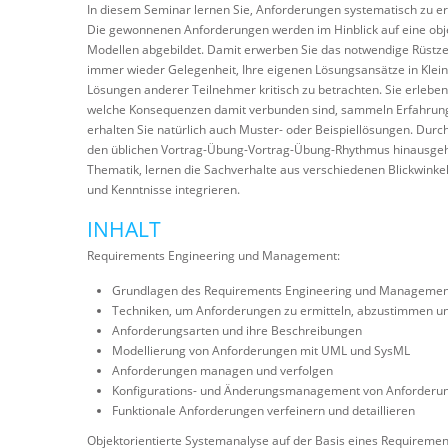
In diesem Seminar lernen Sie, Anforderungen systematisch zu er
Die gewonnenen Anforderungen werden im Hinblick auf eine objek
Modellen abgebildet. Damit erwerben Sie das notwendige Rüstze
immer wieder Gelegenheit, Ihre eigenen Lösungsansätze in Klein
Lösungen anderer Teilnehmer kritisch zu betrachten. Sie erlebe
welche Konsequenzen damit verbunden sind, sammeln Erfahrunge
erhalten Sie natürlich auch Muster- oder Beispiellösungen. Dur
den üblichen Vortrag-Übung-Vortrag-Übung-Rhythmus hinausgeht,
Thematik, lernen die Sachverhalte aus verschiedenen Blickwinke
und Kenntnisse integrieren.
INHALT
Requirements Engineering und Management:
Grundlagen des Requirements Engineering und Managemen
Techniken, um Anforderungen zu ermitteln, abzustimmen un
Anforderungsarten und ihre Beschreibungen
Modellierung von Anforderungen mit UML und SysML
Anforderungen managen und verfolgen
Konfigurations- und Änderungsmanagement von Anforderu
Funktionale Anforderungen verfeinern und detaillieren
Objektorientierte Systemanalyse auf der Basis eines Requirem