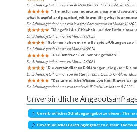
Ein Schulungsteilnehmer von ALPS ALPINE EUROPE GmbH im Monat
"
The lector communicates clearly and concisely
what is useful and practical, while avoiding what is unneces
Ein Schulungsteilnehmer von Wabtec Corporation im Monat 12/202
"
Mir gefiel die Offenheit und der Enthusiasm
Ein Schulungsteilnehmer im Monat 1/2025
"
Gefallen haben mir die Beispiele/Übungen zu al
Ein Schulungsteilnehmer im Monat 4/2024
"
Der Hands-on-Teil hat mir gefallen.
"
Ein Schulungsteilnehmer im Monat 9/2024
"
Die verständlichen Erklärungen, die guten Disk
Ein Schulungsteilnehmer von Institut für Bahntechnik GmbH im Mo
"
Das unendliche Wissen von Herr Krause war g
Ein Schulungsteilnehmer von treubuch IT GmbH im Monat 8/2023
Unverbindliche Angebotsanfrag
Unverbindliches Schulungsangebot zu diesem Thema 
Unverbindliches Beratungangebot zu diesem Thema a