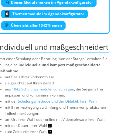
Dieses Modul merken im Agendakonfigurator
0
Themenmodule im Agendakonfigurator
Übersicht aller 1042Themen
Individuell und maßgeschneidert
tatt einer Schulung oder Beratung "von der Stange" erhalten Sie
ei uns eine
individuelle und kompett maßgeschneiderte
aßnahme
auf Basis Ihrer Vorkenntnisse
zielgerichtet auf Ihren Bedarf
aus
1042 Schulungsmodulenvorschlägen
, die Sie ganz frei
anpassen und kombinieren können.
mit der
Schulungsmethode und der Didaktik Ihrer Wahl
mit Ihrer Festlegung zu Umfang und Thema von praktischen
Teilnehmerübungen
am Ort Ihrer Wahl oder online mit Videosoftware Ihrer Wahl
mit der Dauer Ihrer Wahl
zum Zeitpunkt Ihrer Wahl