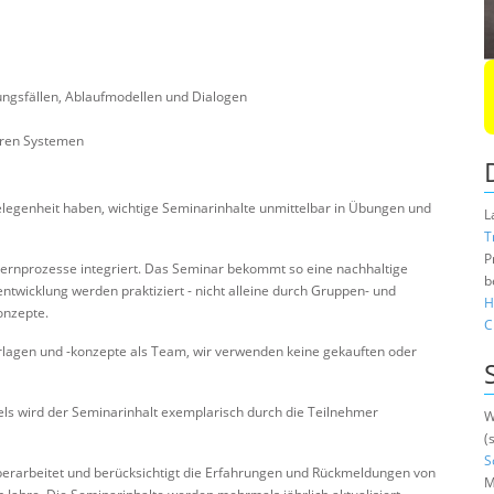
sfällen, Ablaufmodellen und Dialogen
eren Systemen
elegenheit haben, wichtige Seminarinhalte unmittelbar in Übungen und
L
T
P
Lernprozesse integriert. Das Seminar bekommt so eine nachhaltige
b
twicklung werden praktiziert - nicht alleine durch Gruppen- und
H
onzepte.
C
rlagen und -konzepte als Team, wir verwenden keine gekauften oder
s wird der Seminarinhalt exemplarisch durch die Teilnehmer
W
(
S
berarbeitet und berücksichtigt die Erfahrungen und Rückmeldungen von
M