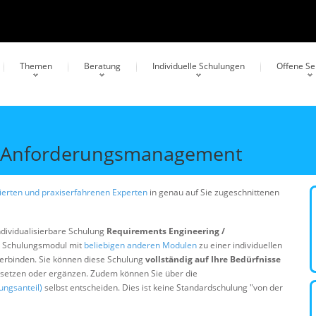
Themen
Beratung
Individuelle Schulungen
Offene S
/ Anforderungsmanagement
erten und praxiserfahrenen Experten
in genau auf Sie zugeschnittenen
ndividualisierbare Schulung
Requirements Engineering /
s Schulungsmodul mit
beliebigen anderen Modulen
zu einer individuellen
erbinden. Sie können diese Schulung
vollständig auf Ihre Bedürfnisse
ersetzen oder ergänzen. Zudem können Sie über die
ungsanteil)
selbst entscheiden. Dies ist keine Standardschulung "von der