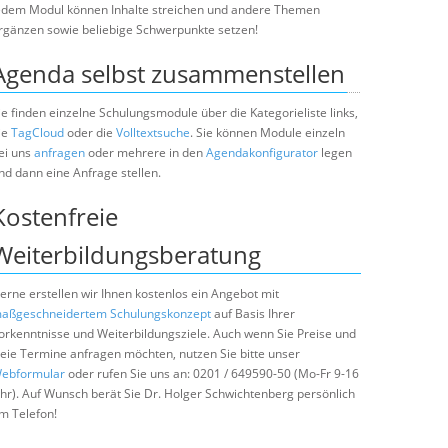
edem Modul können Inhalte streichen und andere Themen
rgänzen sowie beliebige Schwerpunkte setzen!
Agenda selbst zusammenstellen
ie finden einzelne Schulungsmodule über die Kategorieliste links,
ie
TagCloud
oder die
Volltextsuche
. Sie können Module einzeln
ei uns
anfragen
oder mehrere in den
Agendakonfigurator
legen
nd dann eine Anfrage stellen.
Kostenfreie
Weiterbildungsberatung
erne erstellen wir Ihnen kostenlos ein Angebot mit
aßgeschneidertem Schulungskonzept
auf Basis Ihrer
orkenntnisse und Weiterbildungsziele. Auch wenn Sie Preise und
reie Termine anfragen möchten, nutzen Sie bitte unser
ebformular
oder rufen Sie uns an: 0201 / 649590-50 (Mo-Fr 9-16
hr). Auf Wunsch berät Sie Dr. Holger Schwichtenberg persönlich
m Telefon!