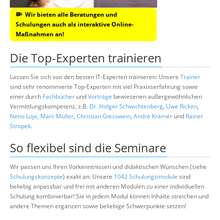
Wir bieten alle Beratungen und
Schulungen auch als interaktive Online-
Maßnahmen an!
Die Top-Experten trainieren
Lassen Sie sich von den besten IT-Experten trainieren: Unsere
Trainer
sind sehr renommierte Top-Experten mit viel Praxixserfahrung sowie
einer durch
Fachbücher
und
Vorträge
bewiesenen außergewöhnlichen
Vermittlungskompetenz, z.B.
Dr. Holger Schwichtenberg
,
Uwe Ricken
,
Neno Loje
,
Marc Müller
,
Christian Giesswein
,
André Krämer
und
Rainer
Stropek
.
So flexibel sind die Seminare
Wir passen uns Ihren Vorkenntnissen und didaktischen Wünschen (siehe
Schulungskonzepte
) exakt an: Unsere
1042 Schulungsmodule
sind
beliebig anpassbar und frei mit anderen Modulen zu einer individuellen
Schulung kombinierbar! Sie in jedem Modul können Inhalte streichen und
andere Themen ergänzen sowie beliebige Schwerpunkte setzen!