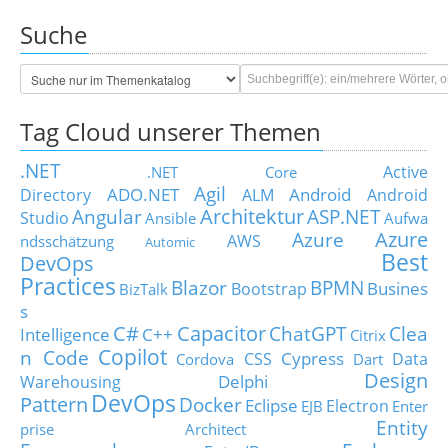
Suche
Tag Cloud unserer Themen
.NET
Active
.NET Core
Agil
ADO.NET
Android
Directory
ALM
Android
Architektur
Angular
ASP.NET
Studio
Ansible
Aufwa
Azure
Azure
AWS
ndsschätzung
Automic
Best
DevOps
Practices
Blazor
BPMN
Busines
Bootstrap
BizTalk
s
C#
Capacitor
ChatGPT
Clea
Intelligence
C++
Citrix
Copilot
n Code
Cypress
CSS
Data
Cordova
Dart
Design
Delphi
Warehousing
DevOps
Pattern
Docker
Eclipse
Electron
EJB
Enter
Entity
prise Architect