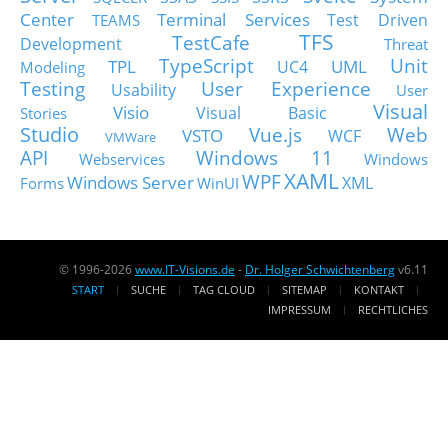
Center
Terminal Services
Test Driven
TEAMS
TFS
TestCafe
Development
Threat
TypeScript
Unit
TPL
UML
UC4
Modeling
Testing
User Experience
Usability
User
Visual
Visio
Visual Basic
Stories
Studio
Vue.js
Web
VSTO
WCF
VMWare
API
Windows 11
Webservices
Windows
XAML
WPF
Windows Server
XML
Forms
WinUI
© 1996-2026
www.IT-Visions.de
-
Dr. Holger Schwichtenberg
v6.11
START
SUCHE
TAG CLOUD
SITEMAP
KONTAKT
IMPRESSUM
RECHTLICHES