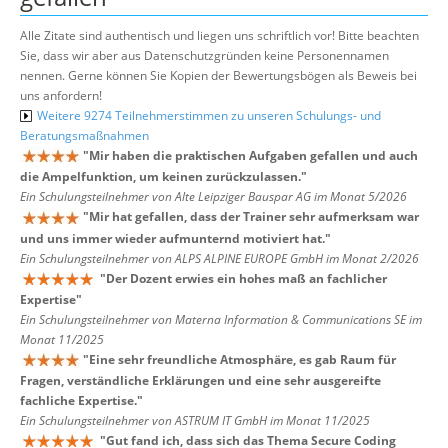
Alle Zitate sind authentisch und liegen uns schriftlich vor! Bitte beachten
Sie, dass wir aber aus Datenschutzgründen keine Personennamen
nennen. Gerne können Sie Kopien der Bewertungsbögen als Beweis bei
uns anfordern!
Weitere 9274 Teilnehmerstimmen zu unseren Schulungs- und
Beratungsmaßnahmen
"
Mir haben die praktischen Aufgaben gefallen und auch
die Ampelfunktion, um keinen zurückzulassen.
"
Ein Schulungsteilnehmer von Alte Leipziger Bauspar AG im Monat 5/2026
"
Mir hat gefallen, dass der Trainer sehr aufmerksam war
und uns immer wieder aufmunternd motiviert hat.
"
Ein Schulungsteilnehmer von ALPS ALPINE EUROPE GmbH im Monat 2/2026
"
Der Dozent erwies ein hohes maß an fachlicher
Expertise
"
Ein Schulungsteilnehmer von Materna Information & Communications SE im
Monat 11/2025
"
Eine sehr freundliche Atmosphäre, es gab Raum für
Fragen, verständliche Erklärungen und eine sehr ausgereifte
fachliche Expertise.
"
Ein Schulungsteilnehmer von ASTRUM IT GmbH im Monat 11/2025
"
Gut fand ich, dass sich das Thema Secure Coding