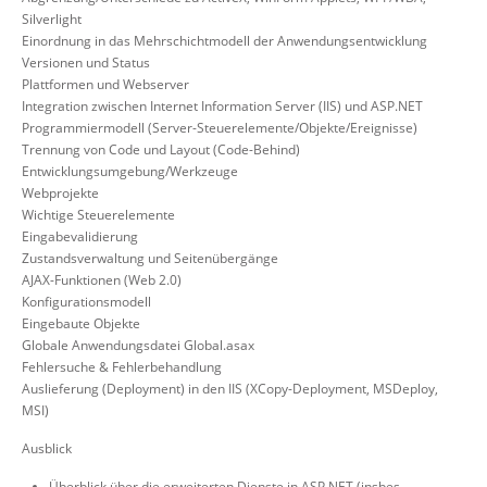
Silverlight
Einordnung in das Mehrschichtmodell der Anwendungsentwicklung
Versionen und Status
Plattformen und Webserver
Integration zwischen Internet Information Server (IIS) und ASP.NET
Programmiermodell (Server-Steuerelemente/Objekte/Ereignisse)
Trennung von Code und Layout (Code-Behind)
Entwicklungsumgebung/Werkzeuge
Webprojekte
Wichtige Steuerelemente
Eingabevalidierung
Zustandsverwaltung und Seitenübergänge
AJAX-Funktionen (Web 2.0)
Konfigurationsmodell
Eingebaute Objekte
Globale Anwendungsdatei Global.asax
Fehlersuche & Fehlerbehandlung
Auslieferung (Deployment) in den IIS (XCopy-Deployment, MSDeploy,
MSI)
Ausblick
Überblick über die erweiterten Dienste in ASP.NET (insbes.