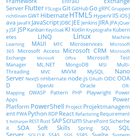
Framework
Exchange
EntraID
Flutter
Git
Go
Server
GitHub
gRPC
FSLogix
Gruppen
HTML5
Hibernate
IIS
J
GWT
HyperV
iOS
richtlinien
JavaScript
ava
JEE
JIRA
JDBC
Jenkins
JPA
JavaFX
jQuer
JSP
KI
JSF
Kanban
Kotlin
Kubern
y
Keycloak
Kryptografie
Linux
LINQ
etes
Machine
MAUI
Microservices
Learning
MFC
Microsoft
Microsoft CRM
Microsoft Access
365
Microsoft
Microsoft Test
Exchange
Microsoft Office
ML.NET
Manager
MongoDB
Multi-
MSI
Nano
MySQL
Threading
MVVM
MVC
Server
node.js
OOA
nHibernate
OIDC
NextJS
OAuth
D
Oracle
OpenAI
OR-
Pattern
Playwright
OWASP
PHP
Power
Mapping
Power
Apps
PowerShell
Platform
Projektmanagem
Project
ent
Python
React
PWA
RDP
Requirement
Refactoring
Scrum
SAP
Sicherhe
s
Rust
SharePoint
REST
ReSharper
SOA
SQL
Soft Skills
it
SQL
Spring
Server
Svelte
System
SSAS
SSRS
SQLCLR
SSIS