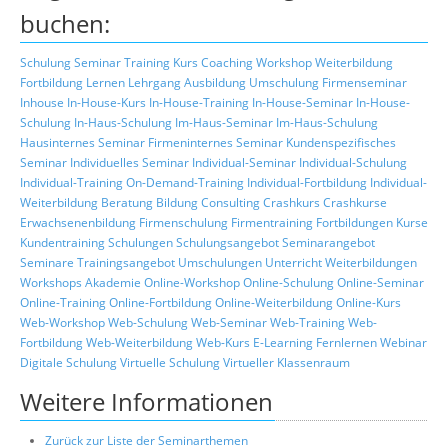
buchen:
Schulung
Seminar
Training
Kurs
Coaching
Workshop
Weiterbildung
Fortbildung
Lernen
Lehrgang
Ausbildung
Umschulung
Firmenseminar
Inhouse
In-House-Kurs
In-House-Training
In-House-Seminar
In-House-
Schulung
In-Haus-Schulung
Im-Haus-Seminar
Im-Haus-Schulung
Hausinternes Seminar
Firmeninternes Seminar
Kundenspezifisches
Seminar
Individuelles Seminar
Individual-Seminar
Individual-Schulung
Individual-Training
On-Demand-Training
Individual-Fortbildung
Individual-
Weiterbildung
Beratung
Bildung
Consulting
Crashkurs
Crashkurse
Erwachsenenbildung
Firmenschulung
Firmentraining
Fortbildungen
Kurse
Kundentraining
Schulungen
Schulungsangebot
Seminarangebot
Seminare
Trainingsangebot
Umschulungen
Unterricht
Weiterbildungen
Workshops
Akademie
Online-Workshop
Online-Schulung
Online-Seminar
Online-Training
Online-Fortbildung
Online-Weiterbildung
Online-Kurs
Web-Workshop
Web-Schulung
Web-Seminar
Web-Training
Web-
Fortbildung
Web-Weiterbildung
Web-Kurs
E-Learning
Fernlernen
Webinar
Digitale Schulung
Virtuelle Schulung
Virtueller Klassenraum
Weitere Informationen
Zurück zur Liste der Seminarthemen