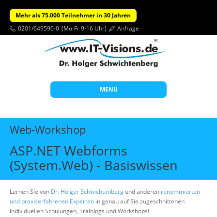
Mehr als 75.000 Teilnehmer in 30 Jahren
0201/649590-0
(Mo-Fr 9-16 Uhr)
Anfrage
MENU
Start
Web-Workshop
Themen
ASP.NET Webforms
Beratung
(System.Web) - Basiswissen
Individuelle Schulungen
Offene Seminare
Lernen Sie von
Dr. Holger Schwichtenberg
und anderen
renommierten
und praxiserfahrenen Experten
in genau auf Sie zugeschnittenen
Wissen
individuellen Schulungen, Trainings und Workshops!