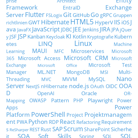
Entity
prise Architect
Framework
Exchange
EntraID
Flutter
Git
Go
Server
GitHub
gRPC
FSLogix
Gruppen
HTML5
Hibernate
IIS
J
GWT
HyperV
iOS
richtlinien
JavaScript
ava
JEE
JIRA
JDBC
Jenkins
JPA
JavaFX
jQuer
JSP
KI
JSF
Kanban
Kotlin
Kubern
y
Keycloak
Kryptografie
Linux
LINQ
etes
Machine
MAUI
Microservices
Learning
MFC
Microsoft
Microsoft CRM
Microsoft Access
365
Microsoft
Microsoft Test
Exchange
Microsoft Office
ML.NET
Manager
MongoDB
Multi-
MSI
Nano
MySQL
Threading
MVVM
MVC
Server
node.js
OOA
nHibernate
OIDC
NextJS
OAuth
D
Oracle
OpenAI
OR-
Pattern
Playwright
OWASP
PHP
Power
Mapping
Power
Apps
PowerShell
Platform
Projektmanagem
Project
ent
Python
React
PWA
RDP
Requirement
Refactoring
Scrum
SAP
Sicherhe
s
Rust
SharePoint
REST
ReSharper
SOA
SQL
Soft Skills
it
SQL
Spring