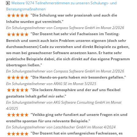
Weitere 9274 Teilnehmerstimmen zu unseren Schulungs- und
Beratungsmaßnahmen
"
Die Schulung war sehr praxisnah und auch die
Inhalte wurden gut vermittelt.
"
Ein Schulungsteilnehmer von Compass Software GmbH im Monat 2/2026
"
Der Dozent hat sehr viel Fachwissen im Testing-
Bereich und somit auch kein Problem unseren eigenen (doch sehr
durchwachsenen) Code zu verstehen und direkt Beispiele zu geben,
wo man bei gewachsener Software ansetzen kann. Er hatte sehr
praktische Beispiele dabei, die sich direkt auf das eigene Programm
übertragen ließen.
"
Ein Schulungsteilnehmer von Compass Software GmbH im Monat 2/2026
"
Die Hands-on-parts haben mir besonders gefallen.
"
Ein Schulungsteilnehmer von ARAG SE im Monat 5/2025
"
Die lockere Atmosphäre und der auf uns flexibel
gestaltete Inhalt gefiel mir sehr.
"
Ein Schulungsteilnehmer von AKG Software Consulting GmbH im Monat
4/2025
"
Veikko ging sehr fundiert auf unsere Fragen ein und
erstellte spontan für uns relevante Beispiele.
"
Ein Schulungsteilnehmer von Latschbacher GmbH im Monat 4/2024
"
Der Dozent hat ein umfangreiches Fachwissen, es