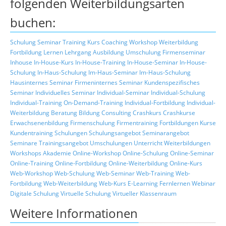
folgenden Weiterbildungsarten
buchen:
Schulung
Seminar
Training
Kurs
Coaching
Workshop
Weiterbildung
Fortbildung
Lernen
Lehrgang
Ausbildung
Umschulung
Firmenseminar
Inhouse
In-House-Kurs
In-House-Training
In-House-Seminar
In-House-
Schulung
In-Haus-Schulung
Im-Haus-Seminar
Im-Haus-Schulung
Hausinternes Seminar
Firmeninternes Seminar
Kundenspezifisches
Seminar
Individuelles Seminar
Individual-Seminar
Individual-Schulung
Individual-Training
On-Demand-Training
Individual-Fortbildung
Individual-
Weiterbildung
Beratung
Bildung
Consulting
Crashkurs
Crashkurse
Erwachsenenbildung
Firmenschulung
Firmentraining
Fortbildungen
Kurse
Kundentraining
Schulungen
Schulungsangebot
Seminarangebot
Seminare
Trainingsangebot
Umschulungen
Unterricht
Weiterbildungen
Workshops
Akademie
Online-Workshop
Online-Schulung
Online-Seminar
Online-Training
Online-Fortbildung
Online-Weiterbildung
Online-Kurs
Web-Workshop
Web-Schulung
Web-Seminar
Web-Training
Web-
Fortbildung
Web-Weiterbildung
Web-Kurs
E-Learning
Fernlernen
Webinar
Digitale Schulung
Virtuelle Schulung
Virtueller Klassenraum
Weitere Informationen