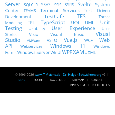
Server
Svelte
System
SSAS
SSRS
SQLCLR
SSIS
Center
Terminal Services
Test Driven
TEAMS
TFS
TestCafe
Development
Threat
TypeScript
Unit
TPL
UML
UC4
Modeling
Testing
User Experience
Usability
User
Visual
Visio
Visual Basic
Stories
Studio
Vue.js
Web
VSTO
WCF
VMWare
API
Windows 11
Webservices
Windows
XAML
WPF
Windows Server
XML
Forms
WinUI
© 1996-2026
www.IT-Visions.de
-
Dr. Holger Schwichtenberg
v6.11
START
SUCHE
TAG CLOUD
SITEMAP
KONTAKT
IMPRESSUM
RECHTLICHES