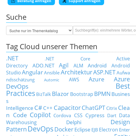
Beratung anfragen
Support anfragen
Suche
Tag Cloud unserer Themen
.NET
Active
.NET Core
Agil
ADO.NET
Android
Directory
ALM
Android
Architektur
Angular
ASP.NET
Studio
Ansible
Aufwa
Azure
Azure
AWS
ndsschätzung
Automic
Best
DevOps
Practices
Blazor
BPMN
Busines
Bootstrap
BizTalk
s
C#
Capacitor
ChatGPT
Clea
Intelligence
C++
Citrix
Copilot
n Code
Cypress
CSS
Data
Cordova
Dart
Design
Delphi
Warehousing
DevOps
Pattern
Docker
Eclipse
Electron
EJB
Enter