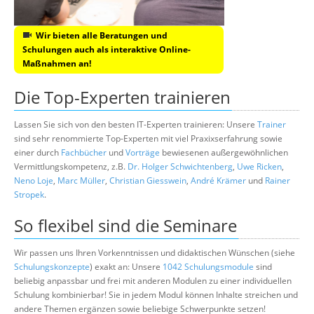
Wir bieten alle Beratungen und
Schulungen auch als interaktive Online-
Maßnahmen an!
Die Top-Experten trainieren
Lassen Sie sich von den besten IT-Experten trainieren: Unsere
Trainer
sind sehr renommierte Top-Experten mit viel Praxixserfahrung sowie
einer durch
Fachbücher
und
Vorträge
bewiesenen außergewöhnlichen
Vermittlungskompetenz, z.B.
Dr. Holger Schwichtenberg
,
Uwe Ricken
,
Neno Loje
,
Marc Müller
,
Christian Giesswein
,
André Krämer
und
Rainer
Stropek
.
So flexibel sind die Seminare
Wir passen uns Ihren Vorkenntnissen und didaktischen Wünschen (siehe
Schulungskonzepte
) exakt an: Unsere
1042 Schulungsmodule
sind
beliebig anpassbar und frei mit anderen Modulen zu einer individuellen
Schulung kombinierbar! Sie in jedem Modul können Inhalte streichen und
andere Themen ergänzen sowie beliebige Schwerpunkte setzen!