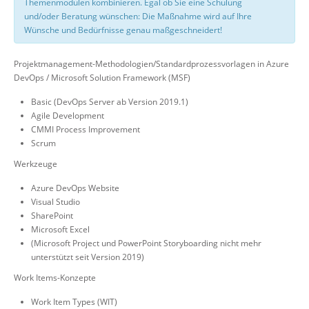
Themenmodulen kombinieren. Egal ob Sie eine Schulung
und/oder Beratung wünschen: Die Maßnahme wird auf Ihre
Wünsche und Bedürfnisse genau maßgeschneidert!
Projektmanagement-Methodologien/Standardprozessvorlagen in Azure
DevOps / Microsoft Solution Framework (MSF)
Basic (DevOps Server ab Version 2019.1)
Agile Development
CMMI Process Improvement
Scrum
Werkzeuge
Azure DevOps Website
Visual Studio
SharePoint
Microsoft Excel
(Microsoft Project und PowerPoint Storyboarding nicht mehr
unterstützt seit Version 2019)
Work Items-Konzepte
Work Item Types (WIT)