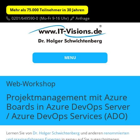
Mehr als 75.000 Teilnehmer in 30 Jahren
0201/649590-0
(Mo-Fr 9-16 Uhr)
Anfrage
MENU
Start
Web-Workshop
Themen
Projektmanagement mit Azure
Beratung
Boards in Azure DevOps Server
Individuelle Schulungen
/ Azure DevOps Services (ADO)
Offene Seminare
Lernen Sie von
Dr. Holger Schwichtenberg
Wissen
und anderen
renommierten
und praxiserfahrenen Experten
in genau auf Sie zugeschnittenen