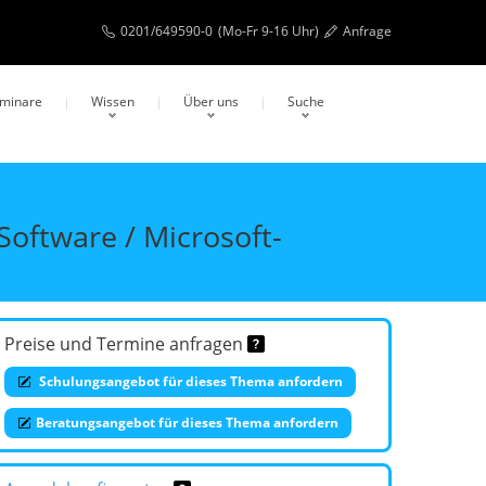
0201/649590-0
(Mo-Fr 9-16 Uhr)
Anfrage
eminare
Wissen
Über uns
Suche
oftware / Microsoft-
Preise und Termine anfragen
Schulungsangebot für dieses Thema anfordern
Beratungsangebot für dieses Thema anfordern