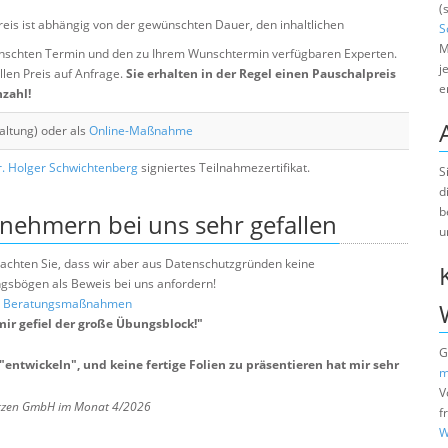
(
eis ist abhängig von der gewünschten Dauer, den inhaltlichen
S
M
chten Termin und den zu Ihrem Wunschtermin verfügbaren Experten.
j
llen Preis auf Anfrage.
Sie erhalten in der Regel einen Pauschalpreis
e
nzahl!
altung) oder als
Online-Maßnahme
. Holger Schwichtenberg
signiertes Teilnahmezertifikat.
S
d
b
lnehmern bei uns sehr gefallen
u
e beachten Sie, dass wir aber aus Datenschutzgründen keine
sbögen als Beweis bei uns anfordern!
nd Beratungsmaßnahmen
ir gefiel der große Übungsblock!
"
G
 "entwickeln", und keine fertige Folien zu präsentieren hat mir sehr
m
V
ötzen GmbH im Monat 4/2026
f
W