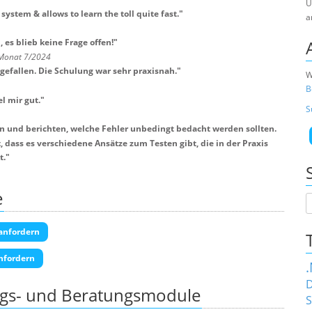
U
 system & allows to learn the toll quite fast.
"
a
es blieb keine Frage offen!
"
 Monat 7/2024
 gefallen. Die Schulung war sehr praxisnah.
"
W
B
l mir gut.
"
S
en und berichten, welche Fehler unbedingt bedacht werden sollten.
dass es verschiedene Ansätze zum Testen gibt, die in der Praxis
t.
"
e
anfordern
nfordern
D
ngs- und Beratungsmodule
S