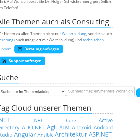
hr). Auf Wunsch berät Sie Dr. Holger Schwichtenberg persönlich
m Telefon!
Alle Themen auch als Consulting
ir bieten zu allen Themen nicht nur
Weiterbildung
, sondern auch
eratung
(auch integriert mit Weiterbildung) und
technischen
upport
.
Beratung anfragen
Support anfragen
Suche
Tag Cloud unserer Themen
.NET
Active
.NET Core
Agil
ADO.NET
Android
irectory
ALM
Android
Architektur
Angular
ASP.NET
tudio
Ansible