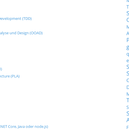
T
n Development (TDD)
M
nalyse und Design (OOAD)
q
e
S
I)
ecture (PLA)
C
M
S
NET Core, Java oder node.js)
F