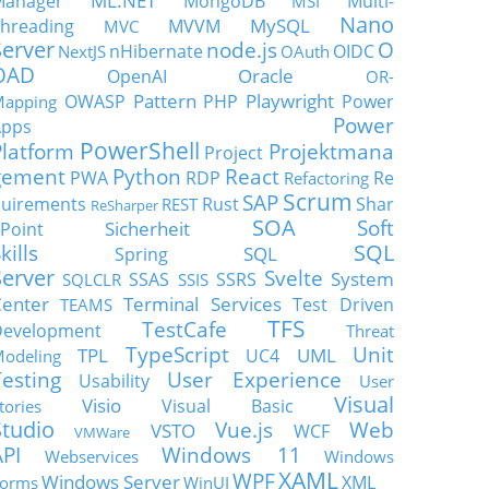
ML.NET
Manager
MongoDB
Multi-
MSI
Nano
MySQL
hreading
MVVM
MVC
Server
node.js
O
nHibernate
OIDC
NextJS
OAuth
OAD
Oracle
OpenAI
OR-
Pattern
Playwright
OWASP
PHP
Power
apping
Power
Apps
PowerShell
Platform
Projektmana
Project
gement
Python
React
PWA
RDP
Re
Refactoring
Scrum
SAP
uirements
Rust
Shar
REST
ReSharper
SOA
Soft
Sicherheit
Point
SQL
kills
SQL
Spring
Server
Svelte
System
SSAS
SSRS
SQLCLR
SSIS
enter
Terminal Services
Test Driven
TEAMS
TFS
TestCafe
Development
Threat
TypeScript
Unit
TPL
UML
UC4
odeling
Testing
User Experience
Usability
User
Visual
Visio
Visual Basic
tories
Studio
Vue.js
Web
VSTO
WCF
VMWare
API
Windows 11
Webservices
Windows
XAML
WPF
Windows Server
XML
orms
WinUI