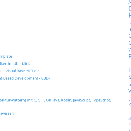
A
s
I
emplate
ken im Überblick
+, Visual Basic.NET o.ä.
t Based Development - CBD)
p
tur-Pattern) mit C, C++, C#, Java, Kotlin, JavaScript, TypeScript,
K
L
enwissen
3
E