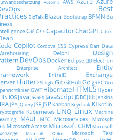
Azure
Azure
AWS
ufwandsschätzung
Automic
Best
DevOps
Practices
Blazor
BPMN
Bu
Bootstrap
BizTalk
iness
C#
Capacitor
ChatGPT
ntelligence
C++
Citrix
Clean
Copilot
Code
Cypress
CSS
Data
Cordova
Dart
Design
Delphi
Warehousing
DevOps
Pattern
Docker
Eclipse
Electron
EJB
Entity
Enterprise Architect
Framework
Exchange
EntraID
Flutter
Git
Go
Server
GitHub
gRPC
FSLogix
Gru
HTML5
Hibernate
GWT
Hyper
penrichtlinien
JavaScript
IIS
Java
JEE
V
iOS
JDBC
Jenkins
JavaFX
JSP
KI
JIRA
JSF
Kanban
Kotlin
JPA
jQuery
Keycloak
Linux
LINQ
Kubernetes
ryptografie
Machine
MAUI
Microservices
earning
MFC
Microsoft
Microsoft CRM
Microsoft Access
65
Microsoft
Microsoft Test
xchange
Microsoft Office