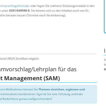
minaranfrageformular
oder legen Sie mehrere Schulungsmodule in den
n unter
0201/649590-0
. Sie können sich zu den Inhalten auch von Dr.
efon beraten lassen (Termine nach Vereinbarung).
onal (MLP) Zertifikat möglich.
S
b
mmvorschlag/Lehrplan für das
M
et Management (SAM)
nseren Maßnahmen können Sie
Themen streichen, ergänzen und
hemenmodulen kombinieren. Egal ob Sie eine Schulung und/oder
d Bedürfnisse genau maßgeschneidert!