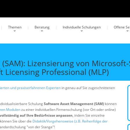
Themen
Beratung
Individuelle Schulungen
Offene S
SAM): Lizensierung von Microsoft-S
 Licensing Professional (MLP)
erten und praxiserfahrenen Experten
in genau auf Sie zugeschnittenen
ndividualisierbare Schulung
Software Asset Management (SAM)
können
eren Modulen
zu einer individuellen Firmenschulung (vor Ort oder online)
vollständig auf Ihre Bedürfnisse anpassen
, indem Sie einzelne
 können Sie über die
Didaktik/Vorgehensweise (z.B. Reihenfolge der
Standardschulung "von der Stange"!