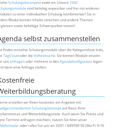
siehe
Schulungskonzepte
) exakt an: Unsere
1042
chulungsmodule
sind beliebig anpassbar und frei mit anderen
odulen zu einer individuellen Schulung kombinierbar! Sie in
edem Modul können Inhalte streichen und andere Themen
rgänzen sowie beliebige Schwerpunkte setzen!
Agenda selbst zusammenstellen
ie finden einzelne Schulungsmodule über die Kategorieliste links,
ie
TagCloud
oder die
Volltextsuche
. Sie können Module einzeln
ei uns
anfragen
oder mehrere in den
Agendakonfigurator
legen
nd dann eine Anfrage stellen.
Kostenfreie
Weiterbildungsberatung
erne erstellen wir Ihnen kostenlos ein Angebot mit
aßgeschneidertem Schulungskonzept
auf Basis Ihrer
orkenntnisse und Weiterbildungsziele. Auch wenn Sie Preise und
reie Termine anfragen möchten, nutzen Sie bitte unser
ebformular
oder rufen Sie uns an: 0201 / 649590-50 (Mo-Fr 9-16