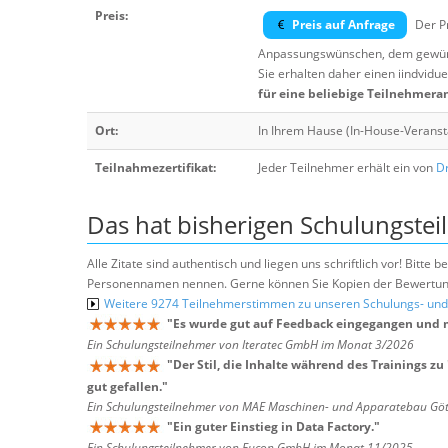
Preis:
Preis auf Anfrage
Der Pr
Anpassungswünschen, dem gewüns
Sie erhalten daher einen iindvidue
für eine beliebige Teilnehmera
Ort:
In Ihrem Hause (In-House-Veranst
Teilnahmezertifikat:
Jeder Teilnehmer erhält ein von
Dr
Das hat bisherigen Schulungstei
Alle Zitate sind authentisch und liegen uns schriftlich vor! Bitt
Personennamen nennen. Gerne können Sie Kopien der Bewertung
Weitere 9274 Teilnehmerstimmen zu unseren Schulungs- u
"
Es wurde gut auf Feedback eingegangen und m
Ein Schulungsteilnehmer von Iteratec GmbH im Monat 3/2026
"
Der Stil, die Inhalte während des Trainings zu
gut gefallen.
"
Ein Schulungsteilnehmer von MAE Maschinen- und Apparatebau G
"
Ein guter Einstieg in Data Factory.
"
Ein Schulungsteilnehmer von Eucon GmbH im Monat 11/2025