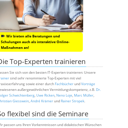
Wir bieten alle Beratungen und
Schulungen auch als interaktive Online-
Maßnahmen an!
Die Top-Experten trainieren
assen Sie sich von den besten IT-Experten trainieren: Unsere
rainer
sind sehr renommierte Top-Experten mit viel
raxixserfahrung sowie einer durch
Fachbücher
und
Vorträge
ewiesenen außergewöhnlichen Vermittlungskompetenz, z.B.
Dr.
olger Schwichtenberg
,
Uwe Ricken
,
Neno Loje
,
Marc Müller
,
hristian Giesswein
,
André Krämer
und
Rainer Stropek
.
So flexibel sind die Seminare
ir passen uns Ihren Vorkenntnissen und didaktischen Wünschen