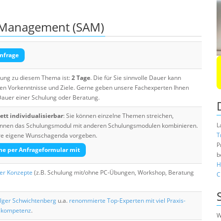
 Management (SAM)
nfrage
ulung zu diesem Thema ist:
2 Tage
. Die für Sie sinnvolle Dauer kann
ten Vorkenntnisse und Ziele. Gerne geben unsere Fachexperten Ihnen
 Dauer einer Schulung oder Beratung.
tt individualisierbar
: Sie können einzelne Themen streichen,
L
 können das Schulungsmodul mit anderen Schulungsmodulen kombinieren.
T
Ihre eigene Wunschagenda vorgeben.
P
he per Anfrageformular mit
b
H
her Konzepte
(z.B. Schulung mit/ohne PC-Übungen, Workshop, Beratung
C
lger Schwichtenberg
u.a.
renommierte Top-Experten mit viel Praxis-
skompetenz
.
W