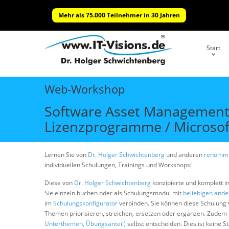
Mehr als 75.000 Teilnehmer in 30 Jahren
Start
Web-Workshop
Software Asset Management (
Lizenzprogramme / Microsoft
Lernen Sie von
Dr. Holger Schwichtenberg
und anderen
renommi
individuellen Schulungen, Trainings und Workshops!
Diese von
Dr. Holger Schwichtenberg
konzipierte und komplett i
Sie einzeln buchen oder als Schulungsmodul mit
beliebigen and
im
Schulungskonfigurator
verbinden. Sie können diese Schulung
Themen priorisieren, streichen, ersetzen oder ergänzen. Zudem
Unterthemen, Übungsanteil)
selbst entscheiden. Dies ist keine 