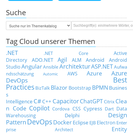
Suche
Tag Cloud unserer Themen
.NET
Active
.NET Core
Agil
ADO.NET
Android
Directory
ALM
Android
Architektur
Angular
ASP.NET
Studio
Ansible
Aufwa
Azure
Azure
AWS
ndsschätzung
Automic
Best
DevOps
Practices
Blazor
BPMN
Busines
Bootstrap
BizTalk
s
C#
Capacitor
ChatGPT
Clea
Intelligence
C++
Citrix
Copilot
n Code
Cypress
CSS
Data
Cordova
Dart
Design
Delphi
Warehousing
DevOps
Pattern
Docker
Eclipse
Electron
EJB
Enter
Entity
prise Architect