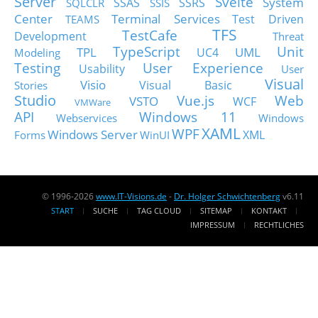
Server
Svelte
System
SSAS
SSRS
SQLCLR
SSIS
Center
Terminal Services
Test Driven
TEAMS
TFS
TestCafe
Development
Threat
TypeScript
Unit
TPL
UML
UC4
Modeling
Testing
User Experience
Usability
User
Visual
Visio
Visual Basic
Stories
Studio
Vue.js
Web
VSTO
WCF
VMWare
API
Windows 11
Webservices
Windows
XAML
WPF
Windows Server
XML
Forms
WinUI
© 1996-2026
www.IT-Visions.de
-
Dr. Holger Schwichtenberg
v6.11
START
SUCHE
TAG CLOUD
SITEMAP
KONTAKT
IMPRESSUM
RECHTLICHES