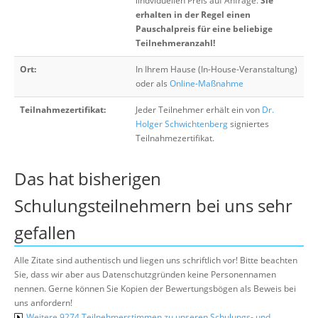
iindviduellen Preis auf Anfrage.
Sie
erhalten in der Regel einen
Pauschalpreis für eine beliebige
Teilnehmeranzahl!
Ort:
In Ihrem Hause (In-House-Veranstaltung)
oder als
Online-Maßnahme
Teilnahmezertifikat:
Jeder Teilnehmer erhält ein von
Dr.
Holger Schwichtenberg
signiertes
Teilnahmezertifikat.
Das hat bisherigen
Schulungsteilnehmern bei uns sehr
gefallen
Alle Zitate sind authentisch und liegen uns schriftlich vor! Bitte beachten
Sie, dass wir aber aus Datenschutzgründen keine Personennamen
nennen. Gerne können Sie Kopien der Bewertungsbögen als Beweis bei
uns anfordern!
Weitere 9274 Teilnehmerstimmen zu unseren Schulungs- und