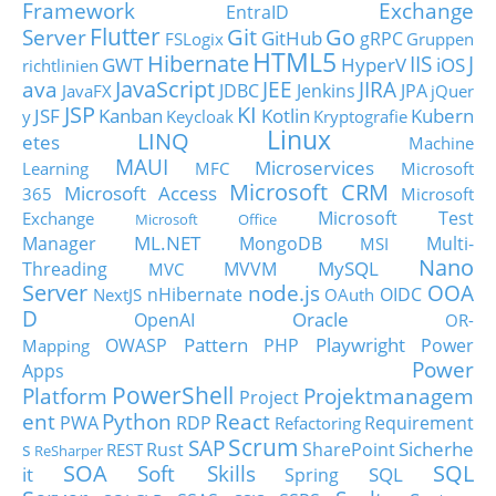
Framework
Exchange
EntraID
Flutter
Git
Go
Server
GitHub
gRPC
FSLogix
Gruppen
HTML5
Hibernate
IIS
J
GWT
HyperV
iOS
richtlinien
JavaScript
ava
JEE
JIRA
JDBC
Jenkins
JPA
JavaFX
jQuer
JSP
KI
JSF
Kanban
Kotlin
Kubern
y
Keycloak
Kryptografie
Linux
LINQ
etes
Machine
MAUI
Microservices
Learning
MFC
Microsoft
Microsoft CRM
Microsoft Access
365
Microsoft
Microsoft Test
Exchange
Microsoft Office
ML.NET
Manager
MongoDB
Multi-
MSI
Nano
MySQL
Threading
MVVM
MVC
Server
node.js
OOA
nHibernate
OIDC
NextJS
OAuth
D
Oracle
OpenAI
OR-
Pattern
Playwright
OWASP
PHP
Power
Mapping
Power
Apps
PowerShell
Platform
Projektmanagem
Project
ent
Python
React
PWA
RDP
Requirement
Refactoring
Scrum
SAP
Sicherhe
s
Rust
SharePoint
REST
ReSharper
SOA
SQL
Soft Skills
it
SQL
Spring