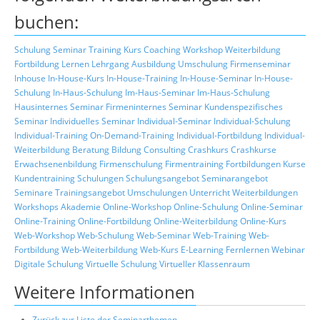
buchen:
Schulung
Seminar
Training
Kurs
Coaching
Workshop
Weiterbildung
Fortbildung
Lernen
Lehrgang
Ausbildung
Umschulung
Firmenseminar
Inhouse
In-House-Kurs
In-House-Training
In-House-Seminar
In-House-
Schulung
In-Haus-Schulung
Im-Haus-Seminar
Im-Haus-Schulung
Hausinternes Seminar
Firmeninternes Seminar
Kundenspezifisches
Seminar
Individuelles Seminar
Individual-Seminar
Individual-Schulung
Individual-Training
On-Demand-Training
Individual-Fortbildung
Individual-
Weiterbildung
Beratung
Bildung
Consulting
Crashkurs
Crashkurse
Erwachsenenbildung
Firmenschulung
Firmentraining
Fortbildungen
Kurse
Kundentraining
Schulungen
Schulungsangebot
Seminarangebot
Seminare
Trainingsangebot
Umschulungen
Unterricht
Weiterbildungen
Workshops
Akademie
Online-Workshop
Online-Schulung
Online-Seminar
Online-Training
Online-Fortbildung
Online-Weiterbildung
Online-Kurs
Web-Workshop
Web-Schulung
Web-Seminar
Web-Training
Web-
Fortbildung
Web-Weiterbildung
Web-Kurs
E-Learning
Fernlernen
Webinar
Digitale Schulung
Virtuelle Schulung
Virtueller Klassenraum
Weitere Informationen
Zurück zur Liste der Seminarthemen