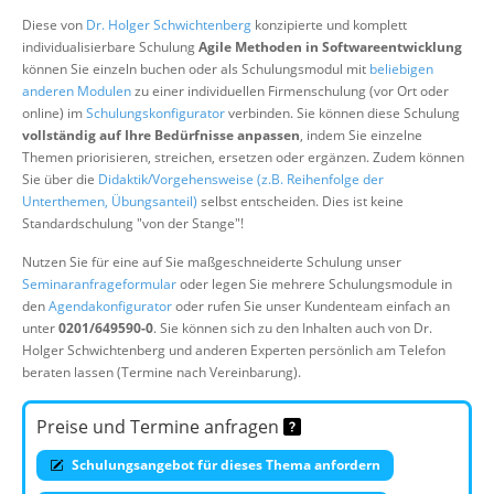
Über uns
Diese von
Dr. Holger Schwichtenberg
konzipierte und komplett
individualisierbare Schulung
Agile Methoden in Softwareentwicklung
Suche
können Sie einzeln buchen oder als Schulungsmodul mit
beliebigen
anderen Modulen
zu einer individuellen Firmenschulung (vor Ort oder
online) im
Schulungskonfigurator
verbinden. Sie können diese Schulung
vollständig auf Ihre Bedürfnisse anpassen
, indem Sie einzelne
Themen priorisieren, streichen, ersetzen oder ergänzen. Zudem können
Sie über die
Didaktik/Vorgehensweise (z.B. Reihenfolge der
Unterthemen, Übungsanteil)
selbst entscheiden. Dies ist keine
Standardschulung "von der Stange"!
Nutzen Sie für eine auf Sie maßgeschneiderte Schulung unser
Seminaranfrageformular
oder legen Sie mehrere Schulungsmodule in
den
Agendakonfigurator
oder rufen Sie unser Kundenteam einfach an
unter
0201/649590-0
. Sie können sich zu den Inhalten auch von Dr.
Holger Schwichtenberg und anderen Experten persönlich am Telefon
beraten lassen (Termine nach Vereinbarung).
Preise und Termine anfragen
Schulungsangebot für dieses Thema anfordern