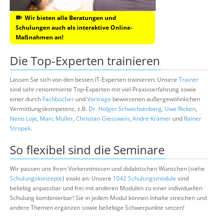
Wir bieten alle Beratungen und
Schulungen auch als interaktive Online-
Maßnahmen an!
Die Top-Experten trainieren
Lassen Sie sich von den besten IT-Experten trainieren: Unsere
Trainer
sind sehr renommierte Top-Experten mit viel Praxixserfahrung sowie
einer durch
Fachbücher
und
Vorträge
bewiesenen außergewöhnlichen
Vermittlungskompetenz, z.B.
Dr. Holger Schwichtenberg
,
Uwe Ricken
,
Neno Loje
,
Marc Müller
,
Christian Giesswein
,
André Krämer
und
Rainer
Stropek
.
So flexibel sind die Seminare
Wir passen uns Ihren Vorkenntnissen und didaktischen Wünschen (siehe
Schulungskonzepte
) exakt an: Unsere
1042 Schulungsmodule
sind
beliebig anpassbar und frei mit anderen Modulen zu einer individuellen
Schulung kombinierbar! Sie in jedem Modul können Inhalte streichen und
andere Themen ergänzen sowie beliebige Schwerpunkte setzen!