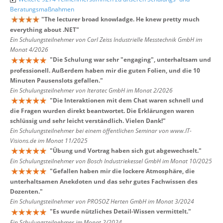
Beratungsmaßnahmen
"
The lecturer broad knowladge. He knew pretty much
everything about .NET
"
Ein Schulungsteilnehmer von Carl Zeiss Industrielle Messtechnik GmbH im
Monat 4/2026
"
Die Schulung war sehr "engaging", unterhaltsam und
professionell. Außerdem haben mir die guten Folien, und die 10
Minuten Pausenslots gefallen.
"
Ein Schulungsteilnehmer von Iteratec GmbH im Monat 2/2026
"
Die Interaktionen mit dem Chat waren schnell und
die Fragen wurden direkt beantwortet. Die Erklärungen waren
schlüssig und sehr leicht verständlich. Vielen Dank!
"
Ein Schulungsteilnehmer bei einem öffentlichen Seminar von www.IT-
Visions.de im Monat 11/2025
"
Übung und Vortrag haben sich gut abgewechselt.
"
Ein Schulungsteilnehmer von Bosch Industriekessel GmbH im Monat 10/2025
"
Gefallen haben mir die lockere Atmosphäre, die
unterhaltsamen Anekdoten und das sehr gutes Fachwissen des
Dozenten.
"
Ein Schulungsteilnehmer von PROSOZ Herten GmbH im Monat 3/2024
"
Es wurde nützliches Detail-Wissen vermittelt.
"
Ein Schulungsteilnehmer im Monat 2/2024