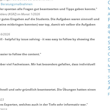
nd Beratungsmaßnahmen
M
der spontan alle Fragen gut beantworten und Tipps geben konnte.
"
blenz (KGRZ) im Monat 1/2026
r gutes Eingehen auf die Students. Die Aufgaben waren sinnvoll und
keine mitbringen konnten) war top, damit wir selber die Aufgaben
q
t 6/2026
e
 - helpful by issue solving - it was easy to follow by showing the
S
C
easier to follow the content.
"
ber viel Fachwissen. Mir hat besonders gefallen, dass individuell
M
S
chnell und sehr gründlich beantwortet. Die Übungen hatten einen
F
023
s Experten, welches auch in der Tiefe sehr informativ war.
"
8/2023