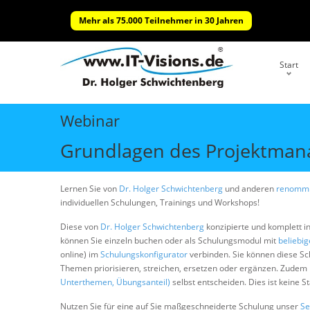
Mehr als 75.000 Teilnehmer in 30 Jahren
Start
Webinar
Grundlagen des Projektma
Lernen Sie von
Dr. Holger Schwichtenberg
und anderen
renommi
individuellen Schulungen, Trainings und Workshops!
Diese von
Dr. Holger Schwichtenberg
konzipierte und komplett i
können Sie einzeln buchen oder als Schulungsmodul mit
beliebi
online) im
Schulungskonfigurator
verbinden. Sie können diese S
Themen priorisieren, streichen, ersetzen oder ergänzen. Zudem
Unterthemen, Übungsanteil)
selbst entscheiden. Dies ist keine 
Nutzen Sie für eine auf Sie maßgeschneiderte Schulung unser
Se