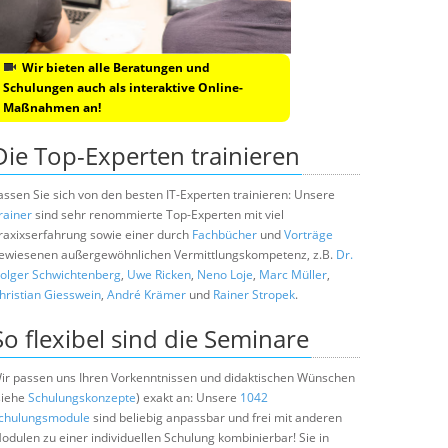
Wir bieten alle Beratungen und
Schulungen auch als interaktive Online-
Maßnahmen an!
Die Top-Experten trainieren
assen Sie sich von den besten IT-Experten trainieren: Unsere
rainer
sind sehr renommierte Top-Experten mit viel
raxixserfahrung sowie einer durch
Fachbücher
und
Vorträge
ewiesenen außergewöhnlichen Vermittlungskompetenz, z.B.
Dr.
olger Schwichtenberg
,
Uwe Ricken
,
Neno Loje
,
Marc Müller
,
hristian Giesswein
,
André Krämer
und
Rainer Stropek
.
So flexibel sind die Seminare
ir passen uns Ihren Vorkenntnissen und didaktischen Wünschen
siehe
Schulungskonzepte
) exakt an: Unsere
1042
chulungsmodule
sind beliebig anpassbar und frei mit anderen
odulen zu einer individuellen Schulung kombinierbar! Sie in