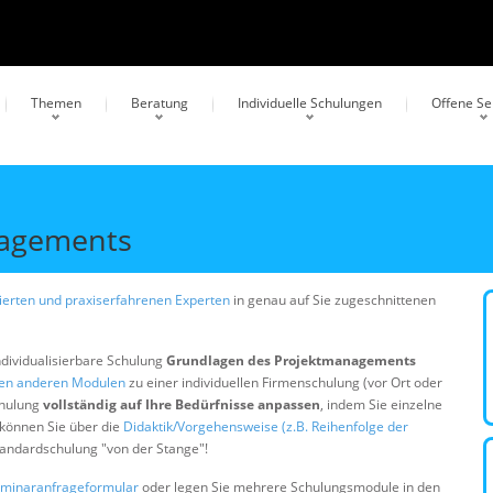
Themen
Beratung
Individuelle Schulungen
Offene S
nagements
erten und praxiserfahrenen Experten
in genau auf Sie zugeschnittenen
ndividualisierbare Schulung
Grundlagen des Projektmanagements
gen anderen Modulen
zu einer individuellen Firmenschulung (vor Ort oder
chulung
vollständig auf Ihre Bedürfnisse anpassen
, indem Sie einzelne
 können Sie über die
Didaktik/Vorgehensweise (z.B. Reihenfolge der
Standardschulung "von der Stange"!
minaranfrageformular
oder legen Sie mehrere Schulungsmodule in den