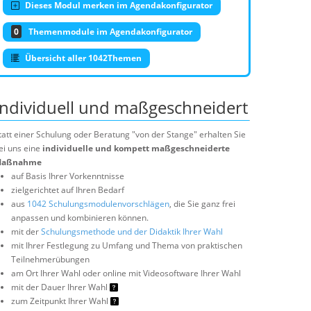
Dieses Modul merken im Agendakonfigurator
0
Themenmodule im Agendakonfigurator
Übersicht aller 1042Themen
Individuell und maßgeschneidert
tatt einer Schulung oder Beratung "von der Stange" erhalten Sie
ei uns eine
individuelle und kompett maßgeschneiderte
aßnahme
auf Basis Ihrer Vorkenntnisse
zielgerichtet auf Ihren Bedarf
aus
1042 Schulungsmodulenvorschlägen
, die Sie ganz frei
anpassen und kombinieren können.
mit der
Schulungsmethode und der Didaktik Ihrer Wahl
mit Ihrer Festlegung zu Umfang und Thema von praktischen
Teilnehmerübungen
am Ort Ihrer Wahl oder online mit Videosoftware Ihrer Wahl
mit der Dauer Ihrer Wahl
zum Zeitpunkt Ihrer Wahl