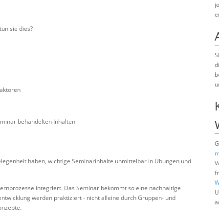
j
e
un sie dies?
S
d
b
u
faktoren
eminar behandelten Inhalten
G
m
elegenheit haben, wichtige Seminarinhalte unmittelbar in Übungen und
V
f
W
Lernprozesse integriert. Das Seminar bekommt so eine nachhaltige
U
twicklung werden praktiziert - nicht alleine durch Gruppen- und
a
onzepte.