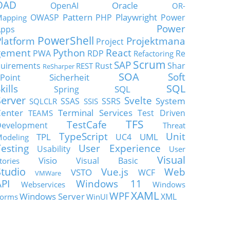
OAD
Oracle
OpenAI
OR-
Pattern
Playwright
OWASP
PHP
Power
apping
Power
Apps
PowerShell
Platform
Projektmana
Project
gement
Python
React
PWA
RDP
Re
Refactoring
Scrum
SAP
uirements
Rust
Shar
REST
ReSharper
SOA
Soft
Sicherheit
Point
SQL
kills
SQL
Spring
Server
Svelte
System
SSAS
SSRS
SQLCLR
SSIS
enter
Terminal Services
Test Driven
TEAMS
TFS
TestCafe
Development
Threat
TypeScript
Unit
TPL
UML
UC4
odeling
Testing
User Experience
Usability
User
Visual
Visio
Visual Basic
tories
Studio
Vue.js
Web
VSTO
WCF
VMWare
API
Windows 11
Webservices
Windows
XAML
WPF
Windows Server
XML
orms
WinUI