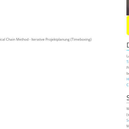
tical Chain Method - Iterative Projektplanung (Timeboxing)
L
T
P
b
H
C
W
(
S
M