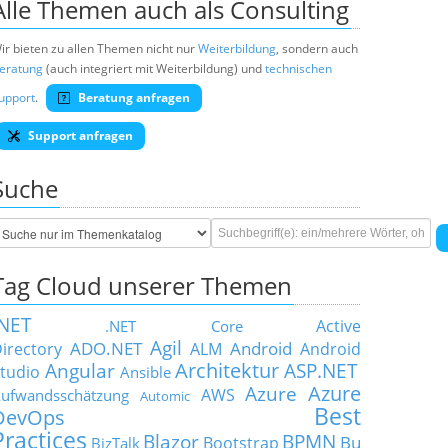
Alle Themen auch als Consulting
ir bieten zu allen Themen nicht nur
Weiterbildung
, sondern auch
eratung
(auch integriert mit Weiterbildung) und
technischen
upport
.
Beratung anfragen
Support anfragen
Suche
Tag Cloud unserer Themen
.NET
Active
.NET Core
Agil
ADO.NET
Android
irectory
ALM
Android
Architektur
Angular
ASP.NET
tudio
Ansible
Azure
Azure
AWS
ufwandsschätzung
Automic
Best
DevOps
Practices
Blazor
BPMN
Bu
Bootstrap
BizTalk