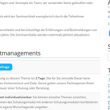
rlagen und -konzepte als Team, wir verwenden keine gekauften oder
W
s wird der Seminarinhalt exemplarisch durch die Teilnehmer
B
S
berarbeitet und berücksichtigt die Erfahrungen und Rückmeldungen von
ahre. Die Seminarinhalte werden mehrmals jährlich aktualisiert.
ektmanagements
nfrage
ulung zu diesem Thema ist:
2 Tage
. Die für Sie sinnvolle Dauer kann
ten Vorkenntnisse und Ziele. Gerne geben unsere Fachexperten Ihnen
D
 Dauer einer Schulung oder Beratung.
S
A
tt individualisierbar
: Sie können einzelne Themen streichen,
 können das Schulungsmodul mit anderen Schulungsmodulen kombinieren.
Ihre eigene Wunschagenda vorgeben.