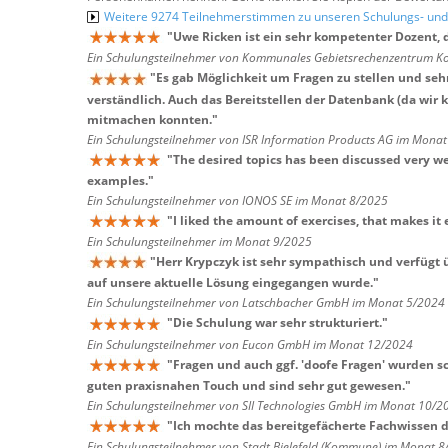
Weitere 9274 Teilnehmerstimmen zu unseren Schulungs- u
"
Uwe Ricken ist ein sehr kompetenter Dozent, 
Ein Schulungsteilnehmer von Kommunales Gebietsrechenzentrum Ko
"
Es gab Möglichkeit um Fragen zu stellen und seh
verständlich. Auch das Bereitstellen der Datenbank (da wir 
mitmachen konnten.
"
Ein Schulungsteilnehmer von ISR Information Products AG im Mona
"
The desired topics has been discussed very well
examples.
"
Ein Schulungsteilnehmer von IONOS SE im Monat 8/2025
"
I liked the amount of exercises, that makes it 
Ein Schulungsteilnehmer im Monat 9/2025
"
Herr Krypczyk ist sehr sympathisch und verfügt ü
auf unsere aktuelle Lösung eingegangen wurde.
"
Ein Schulungsteilnehmer von Latschbacher GmbH im Monat 5/2024
"
Die Schulung war sehr strukturiert.
"
Ein Schulungsteilnehmer von Eucon GmbH im Monat 12/2024
"
Fragen und auch ggf. 'doofe Fragen' wurden s
guten praxisnahen Touch und sind sehr gut gewesen.
"
Ein Schulungsteilnehmer von SII Technologies GmbH im Monat 10/2
"
Ich mochte das bereitgefächerte Fachwissen de
Ein Schulungsteilnehmer von Stadt Bielefeld (Kommune) im Monat 