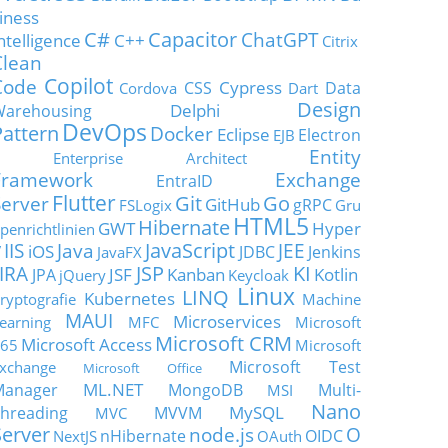
iness
C#
Capacitor
ChatGPT
ntelligence
C++
Citrix
Clean
Copilot
Code
Cypress
CSS
Data
Cordova
Dart
Design
Delphi
Warehousing
DevOps
Pattern
Docker
Eclipse
Electron
EJB
Entity
Enterprise Architect
Framework
Exchange
EntraID
Flutter
Git
Go
Server
GitHub
gRPC
FSLogix
Gru
HTML5
Hibernate
GWT
Hyper
penrichtlinien
JavaScript
IIS
Java
JEE
V
iOS
JDBC
Jenkins
JavaFX
JSP
KI
JIRA
JSF
Kanban
Kotlin
JPA
jQuery
Keycloak
Linux
LINQ
Kubernetes
ryptografie
Machine
MAUI
Microservices
earning
MFC
Microsoft
Microsoft CRM
Microsoft Access
65
Microsoft
Microsoft Test
xchange
Microsoft Office
ML.NET
Manager
MongoDB
Multi-
MSI
Nano
MySQL
hreading
MVVM
MVC
Server
node.js
O
nHibernate
OIDC
NextJS
OAuth