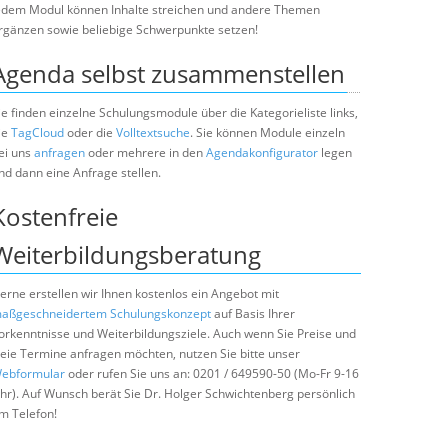
edem Modul können Inhalte streichen und andere Themen
rgänzen sowie beliebige Schwerpunkte setzen!
Agenda selbst zusammenstellen
ie finden einzelne Schulungsmodule über die Kategorieliste links,
ie
TagCloud
oder die
Volltextsuche
. Sie können Module einzeln
ei uns
anfragen
oder mehrere in den
Agendakonfigurator
legen
nd dann eine Anfrage stellen.
Kostenfreie
Weiterbildungsberatung
erne erstellen wir Ihnen kostenlos ein Angebot mit
aßgeschneidertem Schulungskonzept
auf Basis Ihrer
orkenntnisse und Weiterbildungsziele. Auch wenn Sie Preise und
reie Termine anfragen möchten, nutzen Sie bitte unser
ebformular
oder rufen Sie uns an: 0201 / 649590-50 (Mo-Fr 9-16
hr). Auf Wunsch berät Sie Dr. Holger Schwichtenberg persönlich
m Telefon!