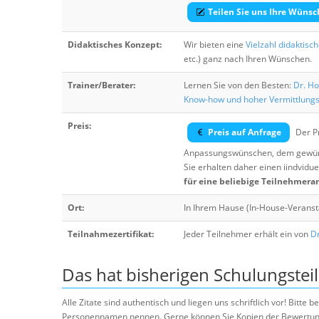
Teilen Sie uns Ihre Wünsc
Didaktisches Konzept:
Wir bieten eine
Vielzahl didaktisc
etc.) ganz nach Ihren Wünschen.
Trainer/Berater:
Lernen Sie von den Besten:
Dr. Ho
Know-how und hoher Vermittlung
Preis:
Preis auf Anfrage
Der Pr
Anpassungswünschen, dem gewüns
Sie erhalten daher einen iindvidue
für eine beliebige Teilnehmera
Ort:
In Ihrem Hause (In-House-Veranst
Teilnahmezertifikat:
Jeder Teilnehmer erhält ein von
Dr
Das hat bisherigen Schulungstei
Alle Zitate sind authentisch und liegen uns schriftlich vor! Bitt
Personennamen nennen. Gerne können Sie Kopien der Bewertung