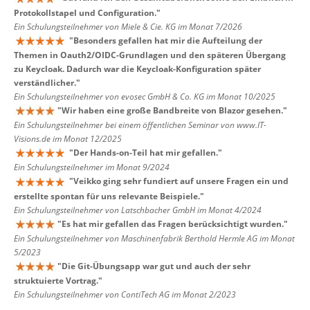
Protokollstapel und Configuration.
"
Ein Schulungsteilnehmer von Miele & Cie. KG im Monat 7/2026
"
Besonders gefallen hat mir die Aufteilung der
Themen in Oauth2/OIDC-Grundlagen und den späteren Übergang
zu Keycloak. Dadurch war die Keycloak-Konfiguration später
verständlicher.
"
Ein Schulungsteilnehmer von evosec GmbH & Co. KG im Monat 10/2025
"
Wir haben eine große Bandbreite von Blazor gesehen.
"
Ein Schulungsteilnehmer bei einem öffentlichen Seminar von www.IT-
Visions.de im Monat 12/2025
"
Der Hands-on-Teil hat mir gefallen.
"
Ein Schulungsteilnehmer im Monat 9/2024
"
Veikko ging sehr fundiert auf unsere Fragen ein und
erstellte spontan für uns relevante Beispiele.
"
Ein Schulungsteilnehmer von Latschbacher GmbH im Monat 4/2024
"
Es hat mir gefallen das Fragen berücksichtigt wurden.
"
Ein Schulungsteilnehmer von Maschinenfabrik Berthold Hermle AG im Monat
5/2023
"
Die Git-Übungsapp war gut und auch der sehr
struktuierte Vortrag.
"
Ein Schulungsteilnehmer von ContiTech AG im Monat 2/2023