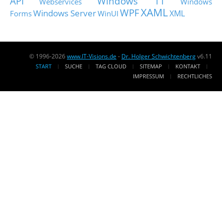
API
Windows 11
Webservices
Windows
XAML
WPF
Windows Server
XML
Forms
WinUI
© 1996-2026
www.IT-Visions.de
-
Dr. Holger Schwichtenberg
v6.11
START
SUCHE
TAG CLOUD
SITEMAP
KONTAKT
IMPRESSUM
RECHTLICHES