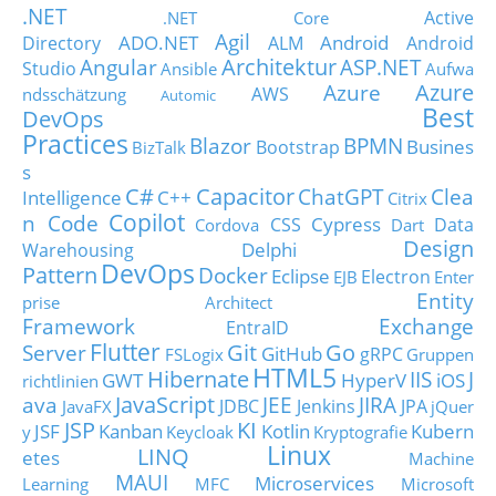
.NET
Active
.NET Core
Agil
ADO.NET
Android
Directory
ALM
Android
Architektur
Angular
ASP.NET
Studio
Ansible
Aufwa
Azure
Azure
AWS
ndsschätzung
Automic
Best
DevOps
Practices
Blazor
BPMN
Busines
Bootstrap
BizTalk
s
C#
Capacitor
ChatGPT
Clea
Intelligence
C++
Citrix
Copilot
n Code
Cypress
CSS
Data
Cordova
Dart
Design
Delphi
Warehousing
DevOps
Pattern
Docker
Eclipse
Electron
EJB
Enter
Entity
prise Architect
Framework
Exchange
EntraID
Flutter
Git
Go
Server
GitHub
gRPC
FSLogix
Gruppen
HTML5
Hibernate
IIS
J
GWT
HyperV
iOS
richtlinien
JavaScript
ava
JEE
JIRA
JDBC
Jenkins
JPA
JavaFX
jQuer
JSP
KI
JSF
Kanban
Kotlin
Kubern
y
Keycloak
Kryptografie
Linux
LINQ
etes
Machine
MAUI
Microservices
Learning
MFC
Microsoft