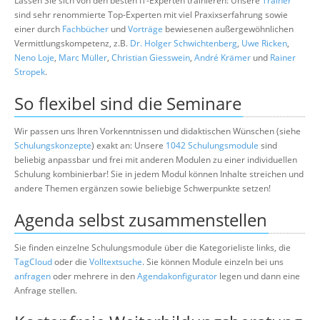
Lassen Sie sich von den besten IT-Experten trainieren: Unsere
Trainer
sind sehr renommierte Top-Experten mit viel Praxixserfahrung sowie
einer durch
Fachbücher
und
Vorträge
bewiesenen außergewöhnlichen
Vermittlungskompetenz, z.B.
Dr. Holger Schwichtenberg
,
Uwe Ricken
,
Neno Loje
,
Marc Müller
,
Christian Giesswein
,
André Krämer
und
Rainer
Stropek
.
So flexibel sind die Seminare
Wir passen uns Ihren Vorkenntnissen und didaktischen Wünschen (siehe
Schulungskonzepte
) exakt an: Unsere
1042 Schulungsmodule
sind
beliebig anpassbar und frei mit anderen Modulen zu einer individuellen
Schulung kombinierbar! Sie in jedem Modul können Inhalte streichen und
andere Themen ergänzen sowie beliebige Schwerpunkte setzen!
Agenda selbst zusammenstellen
Sie finden einzelne Schulungsmodule über die Kategorieliste links, die
TagCloud
oder die
Volltextsuche
. Sie können Module einzeln bei uns
anfragen
oder mehrere in den
Agendakonfigurator
legen und dann eine
Anfrage stellen.