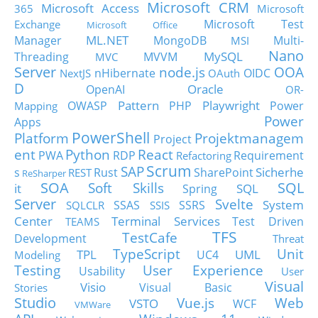
Microsoft CRM
Microsoft Access
365
Microsoft
Microsoft Test
Exchange
Microsoft Office
ML.NET
Manager
MongoDB
Multi-
MSI
Nano
MySQL
Threading
MVVM
MVC
Server
node.js
OOA
nHibernate
OIDC
NextJS
OAuth
D
Oracle
OpenAI
OR-
Pattern
Playwright
OWASP
PHP
Power
Mapping
Power
Apps
PowerShell
Platform
Projektmanagem
Project
ent
Python
React
PWA
RDP
Requirement
Refactoring
Scrum
SAP
Sicherhe
s
Rust
SharePoint
REST
ReSharper
SOA
SQL
Soft Skills
it
SQL
Spring
Server
Svelte
System
SSAS
SSRS
SQLCLR
SSIS
Center
Terminal Services
Test Driven
TEAMS
TFS
TestCafe
Development
Threat
TypeScript
Unit
TPL
UML
UC4
Modeling
Testing
User Experience
Usability
User
Visual
Visio
Visual Basic
Stories
Studio
Vue.js
Web
VSTO
WCF
VMWare