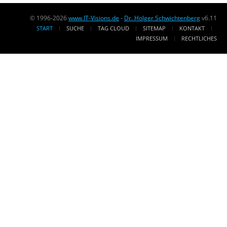
© 1996-2026
www.IT-Visions.de
-
Dr. Holger Schwichtenberg
v6.11
START
SUCHE
TAG CLOUD
SITEMAP
KONTAKT
IMPRESSUM
RECHTLICHES