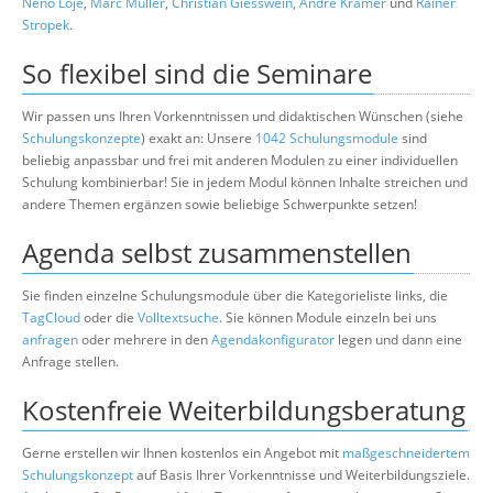
Neno Loje
,
Marc Müller
,
Christian Giesswein
,
André Krämer
und
Rainer
Stropek
.
So flexibel sind die Seminare
Wir passen uns Ihren Vorkenntnissen und didaktischen Wünschen (siehe
Schulungskonzepte
) exakt an: Unsere
1042 Schulungsmodule
sind
beliebig anpassbar und frei mit anderen Modulen zu einer individuellen
Schulung kombinierbar! Sie in jedem Modul können Inhalte streichen und
andere Themen ergänzen sowie beliebige Schwerpunkte setzen!
Agenda selbst zusammenstellen
Sie finden einzelne Schulungsmodule über die Kategorieliste links, die
TagCloud
oder die
Volltextsuche
. Sie können Module einzeln bei uns
anfragen
oder mehrere in den
Agendakonfigurator
legen und dann eine
Anfrage stellen.
Kostenfreie Weiterbildungsberatung
Gerne erstellen wir Ihnen kostenlos ein Angebot mit
maßgeschneidertem
Schulungskonzept
auf Basis Ihrer Vorkenntnisse und Weiterbildungsziele.