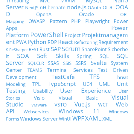
Nano
MySQL
Threading
MVVM
MVC
Server
node.js
OOA
nHibernate
OIDC
NextJS
OAuth
D
Oracle
OpenAI
OR-
Pattern
Playwright
OWASP
PHP
Power
Mapping
Power
Apps
PowerShell
Platform
Projektmanagem
Project
ent
Python
React
PWA
RDP
Requirement
Refactoring
Scrum
SAP
Sicherhe
s
Rust
SharePoint
REST
ReSharper
SOA
SQL
Soft Skills
it
SQL
Spring
Server
Svelte
System
SSAS
SSRS
SQLCLR
SSIS
Center
Terminal Services
Test Driven
TEAMS
TFS
TestCafe
Development
Threat
TypeScript
Unit
TPL
UML
UC4
Modeling
Testing
User Experience
Usability
User
Visual
Visio
Visual Basic
Stories
Studio
Vue.js
Web
VSTO
WCF
VMWare
API
Windows 11
Webservices
Windows
XAML
WPF
Windows Server
XML
Forms
WinUI