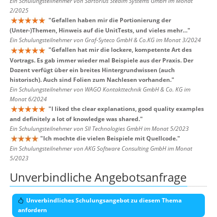
Ein Schulungsteilnehmer von Sartorius Stedim Systems GmbH im Monat
2/2025
"
Gefallen haben mir die Portionierung der
(Unter-)Themen, Hinweis auf die UnitTests, und vieles mehr…
"
Ein Schulungsteilnehmer von Graf-Syteco GmbH & Co.KG im Monat 3/2024
"
Gefallen hat mir die lockere, kompetente Art des
Vortrags. Es gab immer wieder mal Beispiele aus der Praxis. Der
Dozent verfügt über ein breites Hintergrundwissen (auch
historisch). Auch sind Folien zum Nachlesen vorhanden.
"
Ein Schulungsteilnehmer von WAGO Kontakttechnik GmbH & Co. KG im
Monat 6/2024
"
I liked the clear explanations, good quality examples
and definitely a lot of knowledge was shared.
"
Ein Schulungsteilnehmer von SII Technologies GmbH im Monat 5/2023
"
Ich mochte die vielen Beispiele mit Quellcode.
"
Ein Schulungsteilnehmer von AKG Software Consulting GmbH im Monat
5/2023
Unverbindliche Angebotsanfrage
Unverbindliches Schulungsangebot zu diesem Thema
anfordern