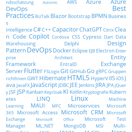
Azure
Azure
AWS
ndsschätzung
Automic
Best
DevOps
Practices
Blazor
BPMN
Busines
Bootstrap
BizTalk
s
C#
Capacitor
ChatGPT
Clea
Intelligence
C++
Citrix
Copilot
n Code
Cypress
CSS
Data
Cordova
Dart
Design
Delphi
Warehousing
DevOps
Pattern
Docker
Eclipse
Electron
EJB
Enter
Entity
prise Architect
Framework
Exchange
EntraID
Flutter
Git
Go
Server
GitHub
gRPC
FSLogix
Gruppen
HTML5
Hibernate
IIS
J
GWT
HyperV
iOS
richtlinien
JavaScript
ava
JEE
JIRA
JDBC
Jenkins
JPA
JavaFX
jQuer
JSP
KI
JSF
Kanban
Kotlin
Kubern
y
Keycloak
Kryptografie
Linux
LINQ
etes
Machine
MAUI
Microservices
Learning
MFC
Microsoft
Microsoft CRM
Microsoft Access
365
Microsoft
Microsoft Test
Exchange
Microsoft Office
ML.NET
Manager
MongoDB
Multi-
MSI