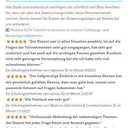
Alle Zitate sind authentisch und liegen uns schriftlich vor! Bitte beachten
Sie, dass wir aber aus Datenschutzgründen keine Personennamen
nennen. Gerne können Sie Kopien der Bewertungsbögen als Beweis bei
uns anfordern!
Weitere 9274 Teilnehmerstimmen zu unseren Schulungs- und
Beratungsmaßnahmen
"
Der Dozent war in allen Situation proaktiv, ist auf die
Fragen der Teilnehmenden sehr gut eingegangen, hat sehr gut
motiviert und hat auch auf die wichtigen Pausen geachtet. Rundum
eine sehr gelungene Veranstaltung bei der ich habe sehr viel
mitnehmen können.
"
Ein Schulungsteilnehmer von regiocom SE im Monat 4/2026
"
Der tiefgründige Einblick in die einzelnen Ebenen hat
mir persönlich gefallen. Ebenso, dass man gute bzw. immer eine
passende Antwort auf Fragen bekommen hat.
"
Ein Schulungsteilnehmer von esatus AG im Monat 2/2026
"
Die Stukture war sehr gut
"
Ein Schulungsteilnehmer von Materna Information & Communications SE im
Monat 11/2025
"
Umfassende Abdeckung der notwendigen Themen,
der Dozent hat jeder Frage Raum und Antwort gegeben.
"