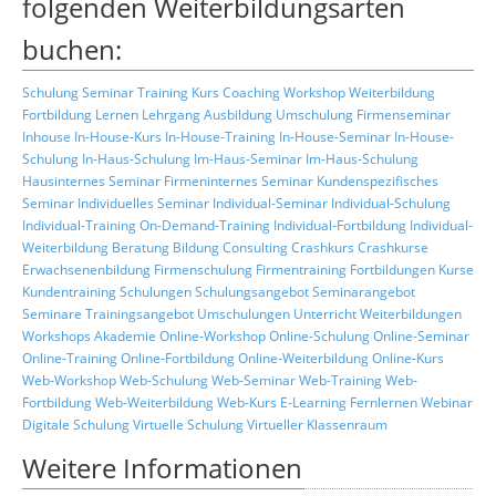
folgenden Weiterbildungsarten
buchen:
Schulung
Seminar
Training
Kurs
Coaching
Workshop
Weiterbildung
Fortbildung
Lernen
Lehrgang
Ausbildung
Umschulung
Firmenseminar
Inhouse
In-House-Kurs
In-House-Training
In-House-Seminar
In-House-
Schulung
In-Haus-Schulung
Im-Haus-Seminar
Im-Haus-Schulung
Hausinternes Seminar
Firmeninternes Seminar
Kundenspezifisches
Seminar
Individuelles Seminar
Individual-Seminar
Individual-Schulung
Individual-Training
On-Demand-Training
Individual-Fortbildung
Individual-
Weiterbildung
Beratung
Bildung
Consulting
Crashkurs
Crashkurse
Erwachsenenbildung
Firmenschulung
Firmentraining
Fortbildungen
Kurse
Kundentraining
Schulungen
Schulungsangebot
Seminarangebot
Seminare
Trainingsangebot
Umschulungen
Unterricht
Weiterbildungen
Workshops
Akademie
Online-Workshop
Online-Schulung
Online-Seminar
Online-Training
Online-Fortbildung
Online-Weiterbildung
Online-Kurs
Web-Workshop
Web-Schulung
Web-Seminar
Web-Training
Web-
Fortbildung
Web-Weiterbildung
Web-Kurs
E-Learning
Fernlernen
Webinar
Digitale Schulung
Virtuelle Schulung
Virtueller Klassenraum
Weitere Informationen