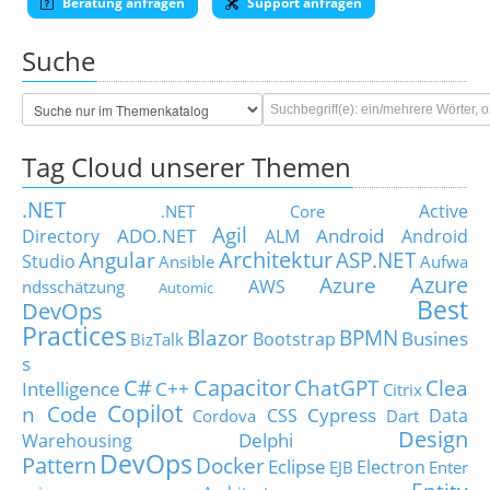
Beratung anfragen
Support anfragen
Suche
Tag Cloud unserer Themen
.NET
Active
.NET Core
Agil
ADO.NET
Android
Directory
ALM
Android
Architektur
Angular
ASP.NET
Studio
Ansible
Aufwa
Azure
Azure
AWS
ndsschätzung
Automic
Best
DevOps
Practices
Blazor
BPMN
Busines
Bootstrap
BizTalk
s
C#
Capacitor
ChatGPT
Clea
Intelligence
C++
Citrix
Copilot
n Code
Cypress
CSS
Data
Cordova
Dart
Design
Delphi
Warehousing
DevOps
Pattern
Docker
Eclipse
Electron
EJB
Enter