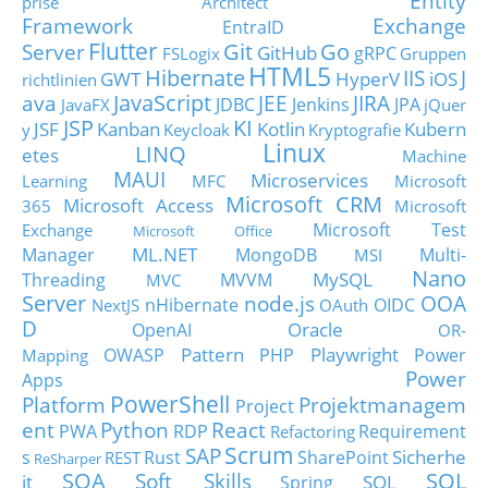
Entity
prise Architect
Framework
Exchange
EntraID
Flutter
Git
Go
Server
GitHub
gRPC
FSLogix
Gruppen
HTML5
Hibernate
IIS
J
GWT
HyperV
iOS
richtlinien
JavaScript
ava
JEE
JIRA
JDBC
Jenkins
JPA
JavaFX
jQuer
JSP
KI
JSF
Kanban
Kotlin
Kubern
y
Keycloak
Kryptografie
Linux
LINQ
etes
Machine
MAUI
Microservices
Learning
MFC
Microsoft
Microsoft CRM
Microsoft Access
365
Microsoft
Microsoft Test
Exchange
Microsoft Office
ML.NET
Manager
MongoDB
Multi-
MSI
Nano
MySQL
Threading
MVVM
MVC
Server
node.js
OOA
nHibernate
OIDC
NextJS
OAuth
D
Oracle
OpenAI
OR-
Pattern
Playwright
OWASP
PHP
Power
Mapping
Power
Apps
PowerShell
Platform
Projektmanagem
Project
ent
Python
React
PWA
RDP
Requirement
Refactoring
Scrum
SAP
Sicherhe
s
Rust
SharePoint
REST
ReSharper
SOA
SQL
Soft Skills
it
SQL
Spring