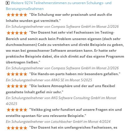
Weitere 9274 Teilnehmerstimmen zu unseren Schulungs- und
Beratungsmaßnahmen
"
Die Schulung war sehr praxisnah und auch die
Inhalte wurden gut vermittelt.
"
Ein Schulungsteilnehmer von Compass Software GmbH im Monat 2/2026
"
Der Dozent hat sehr viel Fachwissen im Testing-
Bereich und somit auch kein Problem unseren eigenen (doch sehr
durchwachsenen) Code zu verstehen und direkt Beispiele zu geben,
wo man bei gewachsener Software ansetzen kann. Er hatte sehr
praktische Beispiele dabei, die sich direkt auf das eigene Programm
übertragen ließen.
"
Ein Schulungsteilnehmer von Compass Software GmbH im Monat 2/2026
"
Die Hands-on-parts haben mir besonders gefallen.
"
Ein Schulungsteilnehmer von ARAG SE im Monat 5/2025
"
Die lockere Atmosphäre und der auf uns flexibel
gestaltete Inhalt gefiel mir sehr.
"
Ein Schulungsteilnehmer von AKG Software Consulting GmbH im Monat
4/2025
"
Veikko ging sehr fundiert auf unsere Fragen ein und
erstellte spontan für uns relevante Beispiele.
"
Ein Schulungsteilnehmer von Latschbacher GmbH im Monat 4/2024
"
Der Dozent hat ein umfangreiches Fachwissen, es