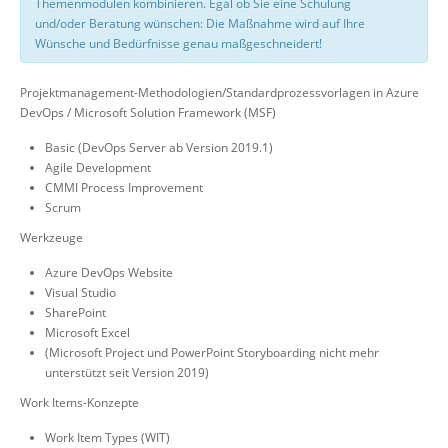
Themenmodulen kombinieren. Egal ob Sie eine Schulung
und/oder Beratung wünschen: Die Maßnahme wird auf Ihre
Wünsche und Bedürfnisse genau maßgeschneidert!
Projektmanagement-Methodologien/Standardprozessvorlagen in Azure
DevOps / Microsoft Solution Framework (MSF)
Basic (DevOps Server ab Version 2019.1)
Agile Development
CMMI Process Improvement
Scrum
Werkzeuge
Azure DevOps Website
Visual Studio
SharePoint
Microsoft Excel
(Microsoft Project und PowerPoint Storyboarding nicht mehr
unterstützt seit Version 2019)
Work Items-Konzepte
Work Item Types (WIT)