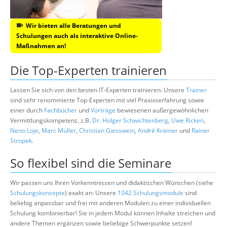
Wir bieten alle Beratungen und
Schulungen auch als interaktive Online-
Maßnahmen an!
Die Top-Experten trainieren
Lassen Sie sich von den besten IT-Experten trainieren: Unsere
Trainer
sind sehr renommierte Top-Experten mit viel Praxixserfahrung sowie
einer durch
Fachbücher
und
Vorträge
bewiesenen außergewöhnlichen
Vermittlungskompetenz, z.B.
Dr. Holger Schwichtenberg
,
Uwe Ricken
,
Neno Loje
,
Marc Müller
,
Christian Giesswein
,
André Krämer
und
Rainer
Stropek
.
So flexibel sind die Seminare
Wir passen uns Ihren Vorkenntnissen und didaktischen Wünschen (siehe
Schulungskonzepte
) exakt an: Unsere
1042 Schulungsmodule
sind
beliebig anpassbar und frei mit anderen Modulen zu einer individuellen
Schulung kombinierbar! Sie in jedem Modul können Inhalte streichen und
andere Themen ergänzen sowie beliebige Schwerpunkte setzen!