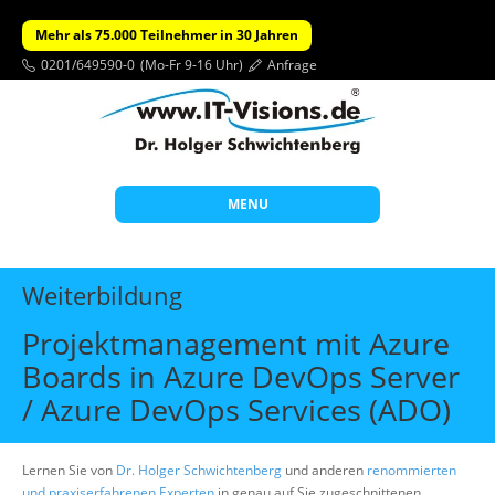
Mehr als 75.000 Teilnehmer in 30 Jahren
0201/649590-0
(Mo-Fr 9-16 Uhr)
Anfrage
MENU
Start
Weiterbildung
Themen
Projektmanagement mit Azure
Beratung
Boards in Azure DevOps Server
Individuelle Schulungen
/ Azure DevOps Services (ADO)
Offene Seminare
Lernen Sie von
Dr. Holger Schwichtenberg
Wissen
und anderen
renommierten
und praxiserfahrenen Experten
in genau auf Sie zugeschnittenen