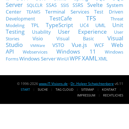
Server
Svelte
System
SSAS
SSRS
SQLCLR
SSIS
Center
Terminal Services
Test Driven
TEAMS
TFS
TestCafe
Development
Threat
TypeScript
Unit
TPL
UML
UC4
Modeling
Testing
User Experience
Usability
User
Visual
Visio
Visual Basic
Stories
Studio
Vue.js
Web
VSTO
WCF
VMWare
API
Windows 11
Webservices
Windows
XAML
WPF
Windows Server
XML
Forms
WinUI
© 1996-2026
www.IT-Visions.de
-
Dr. Holger Schwichtenberg
v6.11
START
SUCHE
TAG CLOUD
SITEMAP
KONTAKT
IMPRESSUM
RECHTLICHES