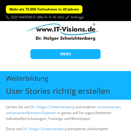
Mehr als 75.000 Teilnehmer in 30 Jahren
0201/649590-0
(Mo-Fr 9-16 Uhr)
Anfrage
MENU
Start
Weiterbildung
Themen
User Stories richtig erstellen
Beratung
Individuelle Schulungen
Lernen Sie von
Dr. Holger Schwichtenberg
und anderen
renommierten
und praxiserfahrenen Experten
in genau auf Sie zugeschnittenen
Offene Seminare
individuellen Schulungen, Trainings und Workshops!
Wissen
Diese von
Dr. Holger Schwichtenberg
konzipierte und komplett