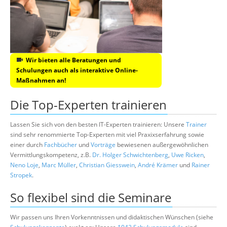
Wir bieten alle Beratungen und
Schulungen auch als interaktive Online-
Maßnahmen an!
Die Top-Experten trainieren
Lassen Sie sich von den besten IT-Experten trainieren: Unsere
Trainer
sind sehr renommierte Top-Experten mit viel Praxixserfahrung sowie
einer durch
Fachbücher
und
Vorträge
bewiesenen außergewöhnlichen
Vermittlungskompetenz, z.B.
Dr. Holger Schwichtenberg
,
Uwe Ricken
,
Neno Loje
,
Marc Müller
,
Christian Giesswein
,
André Krämer
und
Rainer
Stropek
.
So flexibel sind die Seminare
Wir passen uns Ihren Vorkenntnissen und didaktischen Wünschen (siehe