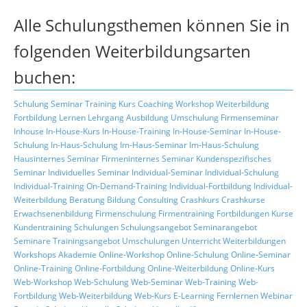
Alle Schulungsthemen können Sie in
folgenden Weiterbildungsarten
buchen:
Schulung
Seminar
Training
Kurs
Coaching
Workshop
Weiterbildung
Fortbildung
Lernen
Lehrgang
Ausbildung
Umschulung
Firmenseminar
Inhouse
In-House-Kurs
In-House-Training
In-House-Seminar
In-House-
Schulung
In-Haus-Schulung
Im-Haus-Seminar
Im-Haus-Schulung
Hausinternes Seminar
Firmeninternes Seminar
Kundenspezifisches
Seminar
Individuelles Seminar
Individual-Seminar
Individual-Schulung
Individual-Training
On-Demand-Training
Individual-Fortbildung
Individual-
Weiterbildung
Beratung
Bildung
Consulting
Crashkurs
Crashkurse
Erwachsenenbildung
Firmenschulung
Firmentraining
Fortbildungen
Kurse
Kundentraining
Schulungen
Schulungsangebot
Seminarangebot
Seminare
Trainingsangebot
Umschulungen
Unterricht
Weiterbildungen
Workshops
Akademie
Online-Workshop
Online-Schulung
Online-Seminar
Online-Training
Online-Fortbildung
Online-Weiterbildung
Online-Kurs
Web-Workshop
Web-Schulung
Web-Seminar
Web-Training
Web-
Fortbildung
Web-Weiterbildung
Web-Kurs
E-Learning
Fernlernen
Webinar