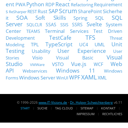
ent
Python
React
PWA
RDP
Requirement
Refactoring
Scrum
SAP
Sicherhe
s
Rust
SharePoint
REST
ReSharper
SOA
SQL
Soft Skills
it
SQL
Spring
Server
Svelte
System
SSAS
SSRS
SQLCLR
SSIS
Center
Terminal Services
Test Driven
TEAMS
TFS
TestCafe
Development
Threat
TypeScript
Unit
TPL
UML
UC4
Modeling
Testing
User Experience
Usability
User
Visual
Visio
Visual Basic
Stories
Studio
Vue.js
Web
VSTO
WCF
VMWare
API
Windows 11
Webservices
Windows
XAML
WPF
Windows Server
XML
Forms
WinUI
© 1996-2026
www.IT-Visions.de
-
Dr. Holger Schwichtenberg
v6.11
START
SUCHE
TAG CLOUD
SITEMAP
KONTAKT
IMPRESSUM
RECHTLICHES