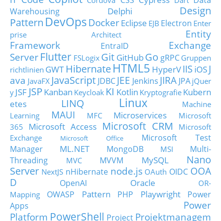
CSS
Data
Cordova
Dart
Design
Delphi
Warehousing
DevOps
Pattern
Docker
Eclipse
Electron
EJB
Enter
Entity
prise Architect
Framework
Exchange
EntraID
Flutter
Git
Go
Server
GitHub
gRPC
FSLogix
Gruppen
HTML5
Hibernate
IIS
J
GWT
HyperV
iOS
richtlinien
JavaScript
ava
JEE
JIRA
JDBC
Jenkins
JPA
JavaFX
jQuer
JSP
KI
JSF
Kanban
Kotlin
Kubern
y
Keycloak
Kryptografie
Linux
LINQ
etes
Machine
MAUI
Microservices
Learning
MFC
Microsoft
Microsoft CRM
Microsoft Access
365
Microsoft
Microsoft Test
Exchange
Microsoft Office
ML.NET
Manager
MongoDB
Multi-
MSI
Nano
MySQL
Threading
MVVM
MVC
Server
node.js
OOA
nHibernate
OIDC
NextJS
OAuth
D
Oracle
OpenAI
OR-
Pattern
Playwright
OWASP
PHP
Power
Mapping
Power
Apps
PowerShell
Platform
Projektmanagem
Project