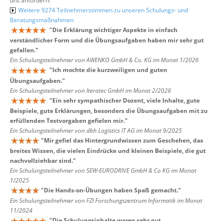
uns anfordern!
Weitere 9274 Teilnehmerstimmen zu unseren Schulungs- und
Beratungsmaßnahmen
"
Die Erklärung wichtiger Aspekte in einfach
verständlicher Form und die Übungsaufgaben haben mir sehr gut
gefallen.
"
Ein Schulungsteilnehmer von AWENKO GmbH & Co. KG im Monat 1/2026
"
Ich mochte die kurzweiligen und guten
Übungsaufgaben.
"
Ein Schulungsteilnehmer von Iteratec GmbH im Monat 2/2026
"
Ein sehr sympathischer Dozent, viele Inhalte, gute
Beispiele, gute Erklärungen, besonders die Übungsaufgaben mit zu
erfüllenden Testvorgaben gefielen mir.
"
Ein Schulungsteilnehmer von dbh Logistics IT AG im Monat 9/2025
"
Mir gefiel das Hintergrundwissen zum Geschehen, das
breites Wissen, die vielen Eindrücke und kleinen Beispiele, die gut
nachvollziehbar sind.
"
Ein Schulungsteilnehmer von SEW-EURODRIVE GmbH & Co KG im Monat
1/2025
"
Die Hands-on-Übungen haben Spaß gemacht.
"
Ein Schulungsteilnehmer von FZI Forschungszentrum Informatik im Monat
11/2024
"
Die Schulungsinhalte waren sehr gut