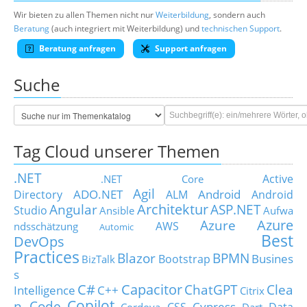
Wir bieten zu allen Themen nicht nur
Weiterbildung
, sondern auch
Beratung
(auch integriert mit Weiterbildung) und
technischen Support
.
Beratung anfragen
Support anfragen
Suche
Tag Cloud unserer Themen
.NET
Active
.NET Core
Agil
ADO.NET
Android
Directory
ALM
Android
Architektur
Angular
ASP.NET
Studio
Ansible
Aufwa
Azure
Azure
AWS
ndsschätzung
Automic
Best
DevOps
Practices
Blazor
BPMN
Busines
Bootstrap
BizTalk
s
C#
Capacitor
ChatGPT
Clea
Intelligence
C++
Citrix
Copilot
n Code
Cypress