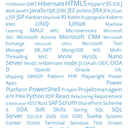
HTML5
Hibernate
IIS
J
GWT
HyperV
iOS
richtlinien
JavaScript
ava
JEE
JIRA
JDBC
Jenkins
JPA
JavaFX
jQuer
JSP
KI
JSF
Kanban
Kotlin
Kubern
y
Keycloak
Kryptografie
Linux
LINQ
etes
Machine
MAUI
Microservices
Learning
MFC
Microsoft
Microsoft CRM
Microsoft Access
365
Microsoft
Microsoft Test
Exchange
Microsoft Office
ML.NET
Manager
MongoDB
Multi-
MSI
Nano
MySQL
Threading
MVVM
MVC
Server
node.js
OOA
nHibernate
OIDC
NextJS
OAuth
D
Oracle
OpenAI
OR-
Pattern
Playwright
OWASP
PHP
Power
Mapping
Power
Apps
PowerShell
Platform
Projektmanagem
Project
ent
Python
React
PWA
RDP
Requirement
Refactoring
Scrum
SAP
Sicherhe
s
Rust
SharePoint
REST
ReSharper
SOA
SQL
Soft Skills
it
SQL
Spring
Server
Svelte
System
SSAS
SSRS
SQLCLR
SSIS
Center
Terminal Services
Test Driven
TEAMS