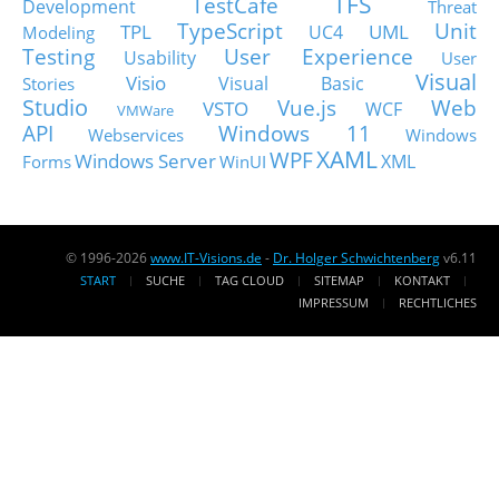
TFS
TestCafe
Development
Threat
TypeScript
Unit
TPL
UML
UC4
Modeling
Testing
User Experience
Usability
User
Visual
Visio
Visual Basic
Stories
Studio
Vue.js
Web
VSTO
WCF
VMWare
API
Windows 11
Webservices
Windows
XAML
WPF
Windows Server
XML
Forms
WinUI
© 1996-2026
www.IT-Visions.de
-
Dr. Holger Schwichtenberg
v6.11
START
SUCHE
TAG CLOUD
SITEMAP
KONTAKT
IMPRESSUM
RECHTLICHES