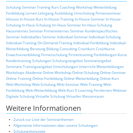
Schulung
Seminar
Training
Kurs
Coaching
Workshop
Weiterbildung
Fortbildung
Lernen
Lehrgang
Ausbildung
Umschulung
Firmenseminar
Inhouse
In-House-Kurs
In-House-Training
In-House-Seminar
In-House-
Schulung
In-Haus-Schulung
Im-Haus-Seminar
Im-Haus-Schulung
Hausinternes Seminar
Firmeninternes Seminar
Kundenspezifisches
Seminar
Individuelles Seminar
Individual-Seminar
Individual-Schulung
Individual-Training
On-Demand-Training
Individual-Fortbildung
Individual-
Weiterbildung
Beratung
Bildung
Consulting
Crashkurs
Crashkurse
Erwachsenenbildung
Firmenschulung
Firmentraining
Fortbildungen
Kurse
Kundentraining
Schulungen
Schulungsangebot
Seminarangebot
Seminare
Trainingsangebot
Umschulungen
Unterricht
Weiterbildungen
Workshops
Akademie
Online-Workshop
Online-Schulung
Online-Seminar
Online-Training
Online-Fortbildung
Online-Weiterbildung
Online-Kurs
Web-Workshop
Web-Schulung
Web-Seminar
Web-Training
Web-
Fortbildung
Web-Weiterbildung
Web-Kurs
E-Learning
Fernlernen
Webinar
Digitale Schulung
Virtuelle Schulung
Virtueller Klassenraum
Weitere Informationen
Zurück zur Liste der Seminarthemen
Allgemeine Informationen über unsere Schulungen
Schulungskonzepte