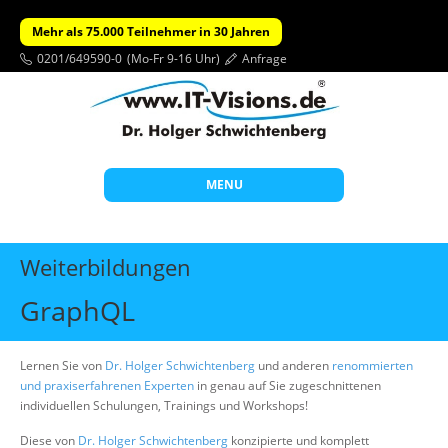
Mehr als 75.000 Teilnehmer in 30 Jahren
0201/649590-0
(Mo-Fr 9-16 Uhr)
Anfrage
MENU
Start
Weiterbildungen
Themen
GraphQL
Beratung
Individuelle Schulungen
Lernen Sie von
Dr. Holger Schwichtenberg
und anderen
renommierten
und praxiserfahrenen Experten
in genau auf Sie zugeschnittenen
Offene Seminare
individuellen Schulungen, Trainings und Workshops!
Wissen
Diese von
Dr. Holger Schwichtenberg
konzipierte und komplett