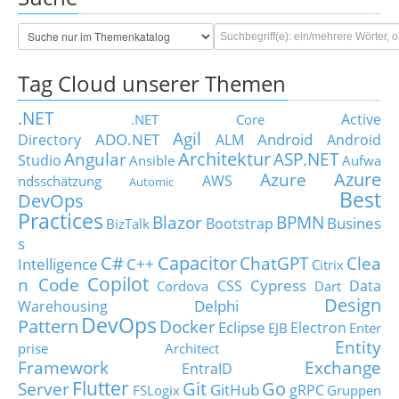
Tag Cloud unserer Themen
.NET
Active
.NET Core
Agil
ADO.NET
Android
Directory
ALM
Android
Architektur
Angular
ASP.NET
Studio
Ansible
Aufwa
Azure
Azure
AWS
ndsschätzung
Automic
Best
DevOps
Practices
Blazor
BPMN
Busines
Bootstrap
BizTalk
s
C#
Capacitor
ChatGPT
Clea
Intelligence
C++
Citrix
Copilot
n Code
Cypress
CSS
Data
Cordova
Dart
Design
Delphi
Warehousing
DevOps
Pattern
Docker
Eclipse
Electron
EJB
Enter
Entity
prise Architect
Framework
Exchange
EntraID
Flutter
Git
Go
Server
GitHub
gRPC
FSLogix
Gruppen