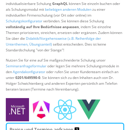
individualisierbare Schulung
GraphQL
können Sie einzeln buchen oder
Über uns
als Schulungsmodul mit
beliebigen anderen Modulen
zu einer
Suche
individuellen Firmenschulung (vor Ort oder online) im
Schulungskonfigurator
verbinden. Sie können diese Schulung
vollständig auf Ihre Bedürfnisse anpassen
, indem Sie einzelne
Themen priorisieren, streichen, ersetzen oder ergänzen. Zudem können
Sie über die
Didaktik/Vorgehensweise (z.B. Reihenfolge der
Unterthemen, Übungsanteil)
selbst entscheiden. Dies ist keine
Standardschulung "von der Stange"!
Nutzen Sie für eine auf Sie maßgeschneiderte Schulung unser
Seminaranfrageformular
oder legen Sie mehrere Schulungsmodule in
den
Agendakonfigurator
oder rufen Sie unser Kundenteam einfach an
unter
0201/649590-0
. Sie können sich zu den Inhalten auch von Dr.
Holger Schwichtenberg und anderen Experten persönlich am Telefon
beraten lassen (Termine nach Vereinbarung).
Preise und Termine anfragen