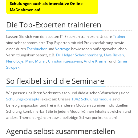
Schulungen auch als interaktive Online-
Maßnahmen an!
Die Top-Experten trainieren
Lassen Sie sich von den besten IT-Experten trainieren: Unsere
Trainer
sind sehr renommierte Top-Experten mit viel Praxixserfahrung sowie
einer durch
Fachbücher
und
Vorträge
bewiesenen außergewöhnlichen
Vermittlungskompetenz, z.B.
Dr. Holger Schwichtenberg
,
Uwe Ricken
,
Neno Loje
,
Marc Müller
,
Christian Giesswein
,
André Krämer
und
Rainer
Stropek
.
So flexibel sind die Seminare
Wir passen uns Ihren Vorkenntnissen und didaktischen Wünschen (siehe
Schulungskonzepte
) exakt an: Unsere
1042 Schulungsmodule
sind
beliebig anpassbar und frei mit anderen Modulen zu einer individuellen
Schulung kombinierbar! Sie in jedem Modul können Inhalte streichen und
andere Themen ergänzen sowie beliebige Schwerpunkte setzen!
Agenda selbst zusammenstellen