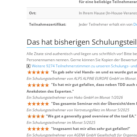
für eine beliebige Teilnehmera
Ort:
In Ihrem Hause (In-House-Veranst
Teilnahmezertifikat:
Jeder Teilnehmer erhält ein von
Dr
Das hat bisherigen Schulungstei
Alle Zitate sind authentisch und liegen uns schriftlich vor! Bitt
Personennamen nennen. Gerne können Sie Kopien der Bewertung
Weitere 9274 Teilnehmerstimmen zu unseren Schulungs- u
"
Es gab sehr viel Hands- on und es wurde gut 
Ein Schulungsteilnehmer von ALPS ALPINE EUROPE GmbH im Monat
"
Es hat mir gut gefallen, dass neben TDD auch
Anekdoten des Experten.
"
Ein Schulungsteilnehmer von Hako GmbH im Monat 1/2026
"
Das gesamte Seminar mit der Übersicht/dem Bo
Ein Schulungsteilnehmer von VertretungsNetz im Monat 5/2025
"
We got a generally good overview of the tool EA.
"
Ein Schulungsteilnehmer im Monat 5/2025
"
Insgesamt hat mir alles sehr gut gefallen!
"
Ein Schulungsteilnehmer von AGENA GmbH Gesellschaft für Organis