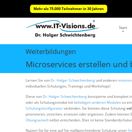
Mehr als 75.000 Teilnehmer in 30 Jahren
Start
Weiterbildungen
Microservices erstellen und 
Lernen Sie von
Dr. Holger Schwichtenberg
und anderen
renommi
individuellen Schulungen, Trainings und Workshops!
Diese von
Dr. Holger Schwichtenberg
konzipierte und komplett i
oder als Schulungsmodul mit
beliebigen anderen Modulen
zu ein
Schulungskonfigurator
verbinden. Sie können diese Schulung
vol
priorisieren, streichen, ersetzen oder ergänzen. Zudem können S
Übungsanteil)
selbst entscheiden. Dies ist keine Standardschulu
Nutzen Sie für eine auf Sie maßgeschneiderte Schulung unser
Se