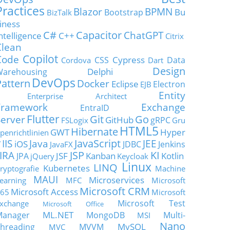
Practices
Blazor
BPMN
Bu
Bootstrap
BizTalk
iness
C#
Capacitor
ChatGPT
ntelligence
C++
Citrix
Clean
Copilot
Code
Cypress
CSS
Data
Cordova
Dart
Design
Delphi
Warehousing
DevOps
Pattern
Docker
Eclipse
Electron
EJB
Entity
Enterprise Architect
Framework
Exchange
EntraID
Flutter
Git
Go
Server
GitHub
gRPC
FSLogix
Gru
HTML5
Hibernate
GWT
Hyper
penrichtlinien
JavaScript
IIS
Java
JEE
V
iOS
JDBC
Jenkins
JavaFX
JSP
KI
JIRA
JSF
Kanban
Kotlin
JPA
jQuery
Keycloak
Linux
LINQ
Kubernetes
ryptografie
Machine
MAUI
Microservices
earning
MFC
Microsoft
Microsoft CRM
Microsoft Access
65
Microsoft
Microsoft Test
xchange
Microsoft Office
ML.NET
Manager
MongoDB
Multi-
MSI
Nano
MySQL
hreading
MVVM
MVC