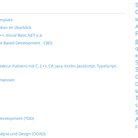
M
emplate
ken im Überblick
+, Visual Basic.NET o.ä.
t Based Development - CBD)
q
e
S
tur-Pattern) mit C, C++, C#, Java, Kotlin, JavaScript, TypeScript,
C
enwissen
M
S
n Development (TDD)
F
nalyse und Design (OOAD)