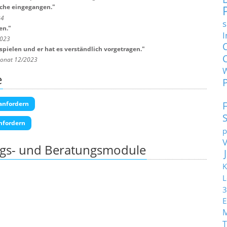
sche eingegangen.
"
24
s
en.
"
I
2023
spielen und er hat es verständlich vorgetragen.
"
Monat 12/2023
e
anfordern
nfordern
p
ngs- und Beratungsmodule
K
L
3
E
T