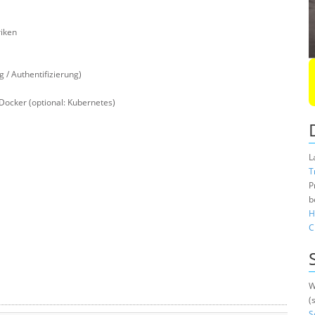
iken
 / Authentifizierung)
Docker (optional: Kubernetes)
L
T
P
b
H
C
W
(
S