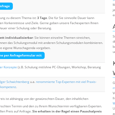
M
nfrage
j
e
ulung zu diesem Thema ist:
3 Tage
. Die für Sie sinnvolle Dauer kann
ten Vorkenntnisse und Ziele. Gerne geben unsere Fachexperten Ihnen
 Dauer einer Schulung oder Beratung.
S
tt individualisierbar
: Sie können einzelne Themen streichen,
d
 können das Schulungsmodul mit anderen Schulungsmodulen kombinieren.
b
Ihre eigene Wunschagenda vorgeben.
u
he per Anfrageformular mit
her Konzepte
(z.B. Schulung mit/ohne PC-Übungen, Workshop, Beratung
lger Schwichtenberg
u.a.
renommierte Top-Experten mit viel Praxis-
G
skompetenz
.
m
V
f
eis ist abhängig von der gewünschten Dauer, den inhaltlichen
W
chten Termin und den zu Ihrem Wunschtermin verfügbaren Experten.
U
llen Preis auf Anfrage.
Sie erhalten in der Regel einen Pauschalpreis
a