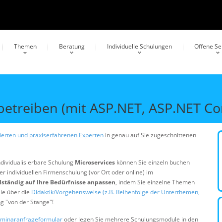
Themen
Beratung
Individuelle Schulungen
Offene S
betreiben (mit ASP.NET, ASP.NET Cor
erten und praxiserfahrenen Experten
in genau auf Sie zugeschnittenen
ndividualisierbare Schulung
Microservices
können Sie einzeln buchen
er individuellen Firmenschulung (vor Ort oder online) im
lständig auf Ihre Bedürfnisse anpassen
, indem Sie einzelne Themen
ie über die
Didaktik/Vorgehensweise (z.B. Reihenfolge der Unterthemen,
ng "von der Stange"!
minaranfrageformular
oder legen Sie mehrere Schulungsmodule in den