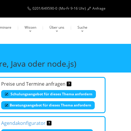
0201/649590-0
(Mo-Fr 9-16 Uhr)
Anfrage
eminare
Wissen
Über uns
Suche
e, Java oder node.js)
Preise und Termine anfragen
Schulungsangebot für dieses Thema anfordern
Beratungsangebot für dieses Thema anfordern
Agendakonfigurator