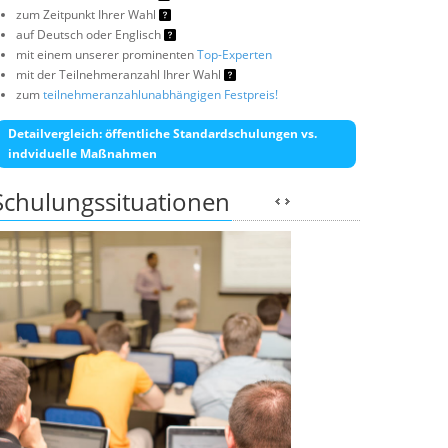
zum Zeitpunkt Ihrer Wahl
auf Deutsch oder Englisch
mit einem unserer prominenten
Top-Experten
mit der Teilnehmeranzahl Ihrer Wahl
zum
teilnehmeranzahlunabhängigen Festpreis!
Detailvergleich: öffentliche Standardschulungen vs.
indviduelle Maßnahmen
Schulungssituationen