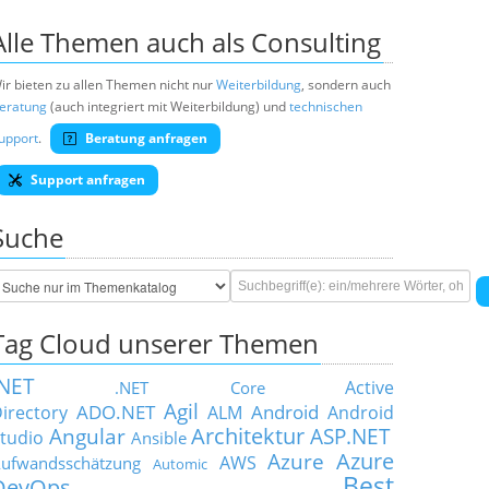
Alle Themen auch als Consulting
ir bieten zu allen Themen nicht nur
Weiterbildung
, sondern auch
eratung
(auch integriert mit Weiterbildung) und
technischen
upport
.
Beratung anfragen
Support anfragen
Suche
Tag Cloud unserer Themen
.NET
Active
.NET Core
Agil
ADO.NET
Android
irectory
ALM
Android
Architektur
Angular
ASP.NET
tudio
Ansible
Azure
Azure
AWS
ufwandsschätzung
Automic
Best
DevOps