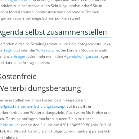
odulen zu einer individuellen Schulung kombinierbar! Sie in
edem Modul können Inhalte streichen und andere Themen
rgänzen sowie beliebige Schwerpunkte setzen!
Agenda selbst zusammenstellen
ie finden einzelne Schulungsmodule über die Kategorieliste links,
ie
TagCloud
oder die
Volltextsuche
. Sie können Module einzeln
ei uns
anfragen
oder mehrere in den
Agendakonfigurator
legen
nd dann eine Anfrage stellen.
Kostenfreie
Weiterbildungsberatung
erne erstellen wir Ihnen kostenlos ein Angebot mit
aßgeschneidertem Schulungskonzept
auf Basis Ihrer
orkenntnisse und Weiterbildungsziele. Auch wenn Sie Preise und
reie Termine anfragen möchten, nutzen Sie bitte unser
ebformular
oder rufen Sie uns an: 0201 / 649590-50 (Mo-Fr 9-16
hr). Auf Wunsch berät Sie Dr. Holger Schwichtenberg persönlich
m Telefon!