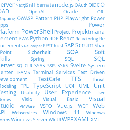
Server
node.js
O
nHibernate
OIDC
NextJS
OAuth
OAD
Oracle
OpenAI
OR-
Pattern
Playwright
OWASP
PHP
Power
apping
Power
Apps
PowerShell
Platform
Projektmana
Project
gement
Python
React
PWA
RDP
Re
Refactoring
Scrum
SAP
uirements
Rust
Shar
REST
ReSharper
SOA
Soft
Sicherheit
Point
SQL
kills
SQL
Spring
Server
Svelte
System
SSAS
SSRS
SQLCLR
SSIS
enter
Terminal Services
Test Driven
TEAMS
TFS
TestCafe
Development
Threat
TypeScript
Unit
TPL
UML
UC4
odeling
Testing
User Experience
Usability
User
Visual
Visio
Visual Basic
tories
Studio
Vue.js
Web
VSTO
WCF
VMWare
API
Windows 11
Webservices
Windows
XAML
WPF
Windows Server
XML
orms
WinUI