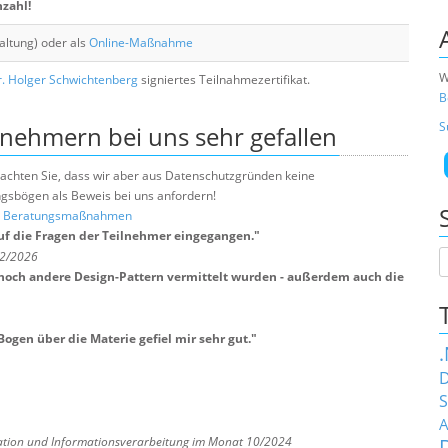
nzahl!
altung) oder als
Online-Maßnahme
W
. Holger Schwichtenberg
signiertes Teilnahmezertifikat.
B
S
lnehmern bei uns sehr gefallen
e beachten Sie, dass wir aber aus Datenschutzgründen keine
sbögen als Beweis bei uns anfordern!
nd Beratungsmaßnahmen
auf die Fragen der Teilnehmer eingegangen.
"
 2/2026
 noch andere Design-Pattern vermittelt wurden - außerdem auch die
gen über die Materie gefiel mir sehr gut.
"
D
S
A
ation und Informationsverarbeitung im Monat 10/2024