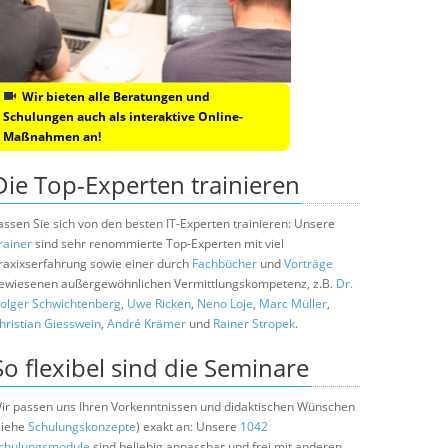
Wir bieten alle Beratungen und
Schulungen auch als interaktive Online-
Maßnahmen an!
Die Top-Experten trainieren
assen Sie sich von den besten IT-Experten trainieren: Unsere
rainer
sind sehr renommierte Top-Experten mit viel
raxixserfahrung sowie einer durch
Fachbücher
und
Vorträge
ewiesenen außergewöhnlichen Vermittlungskompetenz, z.B.
Dr.
olger Schwichtenberg
,
Uwe Ricken
,
Neno Loje
,
Marc Müller
,
hristian Giesswein
,
André Krämer
und
Rainer Stropek
.
So flexibel sind die Seminare
ir passen uns Ihren Vorkenntnissen und didaktischen Wünschen
siehe
Schulungskonzepte
) exakt an: Unsere
1042
chulungsmodule
sind beliebig anpassbar und frei mit anderen