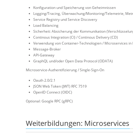
Konfiguration und Speicherung von Geheimnissen
Logging/Tracing, Überwachung/Monitoring/Telemetrie, Metr
Service Registry und Service Discovery
Load Balancing
Sicherheit: Absicherung der Kommunikation (Verschlüsselung
Continous Integration (CI) / Continous Delivery (CD)
Verwendung von Container-Technologien / Microservices in 
Message-Broker
API-Gateway
GraphQL und/oder Open Data Protocol (ODATA)
Microservice-Authentifizierung / Single-Sign-On
Oauth 2.0/2.1
JSON Web Token (JWT) RFC 7519
OpenID Connect (OIDC)
Optional: Google RPC (gRPC)
Weiterbildungen: Microservices