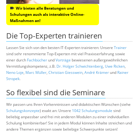
Wir bieten alle Beratungen und
Schulungen auch als interaktive Online-
Maßnahmen an!
Die Top-Experten trainieren
Lassen Sie sich von den besten IT-Experten trainieren: Unsere
Trainer
sind sehr renommierte Top-Experten mit viel Praxixserfahrung sowie
einer durch
Fachbücher
und
Vorträge
bewiesenen außergewöhnlichen
Vermittlungskompetenz, z.B.
Dr. Holger Schwichtenberg
,
Uwe Ricken
,
Neno Loje
,
Marc Müller
,
Christian Giesswein
,
André Krämer
und
Rainer
Stropek
.
So flexibel sind die Seminare
Wir passen uns Ihren Vorkenntnissen und didaktischen Wünschen (siehe
Schulungskonzepte
) exakt an: Unsere
1042 Schulungsmodule
sind
beliebig anpassbar und frei mit anderen Modulen zu einer individuellen
Schulung kombinierbar! Sie in jedem Modul können Inhalte streichen und
andere Themen ergänzen sowie beliebige Schwerpunkte setzen!