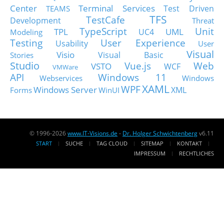
Center
Terminal Services
Test Driven
TEAMS
TFS
TestCafe
Development
Threat
TypeScript
Unit
TPL
UML
UC4
Modeling
Testing
User Experience
Usability
User
Visual
Visio
Visual Basic
Stories
Studio
Vue.js
Web
VSTO
WCF
VMWare
API
Windows 11
Webservices
Windows
XAML
WPF
Windows Server
XML
Forms
WinUI
© 1996-2026
www.IT-Visions.de
-
Dr. Holger Schwichtenberg
v6.11
START
SUCHE
TAG CLOUD
SITEMAP
KONTAKT
IMPRESSUM
RECHTLICHES