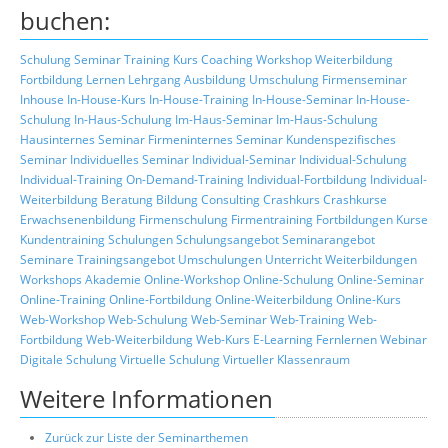
buchen:
Schulung
Seminar
Training
Kurs
Coaching
Workshop
Weiterbildung
Fortbildung
Lernen
Lehrgang
Ausbildung
Umschulung
Firmenseminar
Inhouse
In-House-Kurs
In-House-Training
In-House-Seminar
In-House-
Schulung
In-Haus-Schulung
Im-Haus-Seminar
Im-Haus-Schulung
Hausinternes Seminar
Firmeninternes Seminar
Kundenspezifisches
Seminar
Individuelles Seminar
Individual-Seminar
Individual-Schulung
Individual-Training
On-Demand-Training
Individual-Fortbildung
Individual-
Weiterbildung
Beratung
Bildung
Consulting
Crashkurs
Crashkurse
Erwachsenenbildung
Firmenschulung
Firmentraining
Fortbildungen
Kurse
Kundentraining
Schulungen
Schulungsangebot
Seminarangebot
Seminare
Trainingsangebot
Umschulungen
Unterricht
Weiterbildungen
Workshops
Akademie
Online-Workshop
Online-Schulung
Online-Seminar
Online-Training
Online-Fortbildung
Online-Weiterbildung
Online-Kurs
Web-Workshop
Web-Schulung
Web-Seminar
Web-Training
Web-
Fortbildung
Web-Weiterbildung
Web-Kurs
E-Learning
Fernlernen
Webinar
Digitale Schulung
Virtuelle Schulung
Virtueller Klassenraum
Weitere Informationen
Zurück zur Liste der Seminarthemen