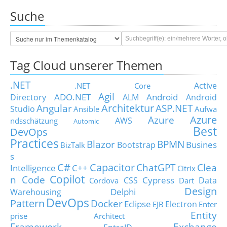
Suche
Tag Cloud unserer Themen
.NET
Active
.NET Core
Agil
ADO.NET
Android
Directory
ALM
Android
Architektur
Angular
ASP.NET
Studio
Ansible
Aufwa
Azure
Azure
AWS
ndsschätzung
Automic
Best
DevOps
Practices
Blazor
BPMN
Busines
Bootstrap
BizTalk
s
C#
Capacitor
ChatGPT
Clea
Intelligence
C++
Citrix
Copilot
n Code
Cypress
CSS
Data
Cordova
Dart
Design
Delphi
Warehousing
DevOps
Pattern
Docker
Eclipse
Electron
EJB
Enter
Entity
prise Architect
Framework
Exchange