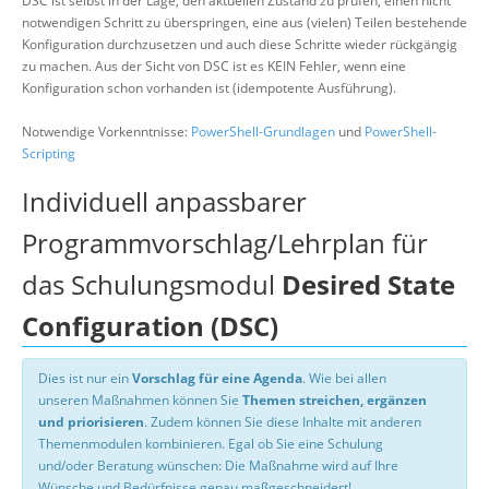
DSC ist selbst in der Lage, den aktuellen Zustand zu prüfen, einen nicht
notwendigen Schritt zu überspringen, eine aus (vielen) Teilen bestehende
Konfiguration durchzusetzen und auch diese Schritte wieder rückgängig
zu machen. Aus der Sicht von DSC ist es KEIN Fehler, wenn eine
Konfiguration schon vorhanden ist (idempotente Ausführung).
Notwendige Vorkenntnisse:
PowerShell-Grundlagen
und
PowerShell-
Scripting
Individuell anpassbarer
Programmvorschlag/Lehrplan für
das Schulungsmodul
Desired State
Configuration (DSC)
Dies ist nur ein
Vorschlag für eine Agenda
. Wie bei allen
unseren Maßnahmen können Sie
Themen streichen, ergänzen
und priorisieren
. Zudem können Sie diese Inhalte mit anderen
Themenmodulen kombinieren. Egal ob Sie eine Schulung
und/oder Beratung wünschen: Die Maßnahme wird auf Ihre
Wünsche und Bedürfnisse genau maßgeschneidert!