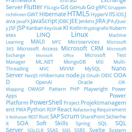
EntraID
Flutter
Git
Go
Server
GitHub
gRPC
FSLogix
Gruppen
HTML5
Hibernate
IIS
J
GWT
HyperV
iOS
richtlinien
JavaScript
ava
JEE
JIRA
JDBC
Jenkins
JPA
JavaFX
jQuer
JSP
KI
JSF
Kanban
Kotlin
Kubern
y
Keycloak
Kryptografie
Linux
LINQ
etes
Machine
MAUI
Microservices
Learning
MFC
Microsoft
Microsoft CRM
Microsoft Access
365
Microsoft
Microsoft Test
Exchange
Microsoft Office
ML.NET
Manager
MongoDB
Multi-
MSI
Nano
MySQL
Threading
MVVM
MVC
Server
node.js
OOA
nHibernate
OIDC
NextJS
OAuth
D
Oracle
OpenAI
OR-
Pattern
Playwright
OWASP
PHP
Power
Mapping
Power
Apps
PowerShell
Platform
Projektmanagem
Project
ent
Python
React
PWA
RDP
Requirement
Refactoring
Scrum
SAP
Sicherhe
s
Rust
SharePoint
REST
ReSharper
SOA
SQL
Soft Skills
it
SQL
Spring
Server
Svelte
System
SSAS
SSRS
SQLCLR
SSIS