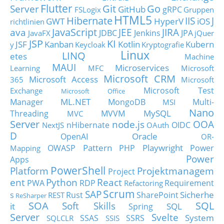
Flutter
Git
Go
Server
GitHub
gRPC
FSLogix
Gruppen
HTML5
Hibernate
IIS
J
GWT
HyperV
iOS
richtlinien
JavaScript
ava
JEE
JIRA
JDBC
Jenkins
JPA
JavaFX
jQuer
JSP
KI
JSF
Kanban
Kotlin
Kubern
y
Keycloak
Kryptografie
Linux
LINQ
etes
Machine
MAUI
Microservices
Learning
MFC
Microsoft
Microsoft CRM
Microsoft Access
365
Microsoft
Microsoft Test
Exchange
Microsoft Office
ML.NET
Manager
MongoDB
Multi-
MSI
Nano
MySQL
Threading
MVVM
MVC
Server
node.js
OOA
nHibernate
OIDC
NextJS
OAuth
D
Oracle
OpenAI
OR-
Pattern
Playwright
OWASP
PHP
Power
Mapping
Power
Apps
PowerShell
Platform
Projektmanagem
Project
ent
Python
React
PWA
RDP
Requirement
Refactoring
Scrum
SAP
Sicherhe
s
Rust
SharePoint
REST
ReSharper
SOA
SQL
Soft Skills
it
SQL
Spring
Server
Svelte
System
SSAS
SSRS
SQLCLR
SSIS