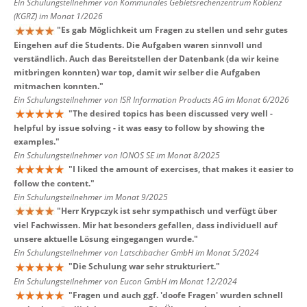
Ein Schulungsteilnehmer von Kommunales Gebietsrechenzentrum Koblenz
(KGRZ) im Monat 1/2026
"
Es gab Möglichkeit um Fragen zu stellen und sehr gutes
Eingehen auf die Students. Die Aufgaben waren sinnvoll und
verständlich. Auch das Bereitstellen der Datenbank (da wir keine
mitbringen konnten) war top, damit wir selber die Aufgaben
mitmachen konnten.
"
Ein Schulungsteilnehmer von ISR Information Products AG im Monat 6/2026
"
The desired topics has been discussed very well -
helpful by issue solving - it was easy to follow by showing the
examples.
"
Ein Schulungsteilnehmer von IONOS SE im Monat 8/2025
"
I liked the amount of exercises, that makes it easier to
follow the content.
"
Ein Schulungsteilnehmer im Monat 9/2025
"
Herr Krypczyk ist sehr sympathisch und verfügt über
viel Fachwissen. Mir hat besonders gefallen, dass individuell auf
unsere aktuelle Lösung eingegangen wurde.
"
Ein Schulungsteilnehmer von Latschbacher GmbH im Monat 5/2024
"
Die Schulung war sehr strukturiert.
"
Ein Schulungsteilnehmer von Eucon GmbH im Monat 12/2024
"
Fragen und auch ggf. 'doofe Fragen' wurden schnell