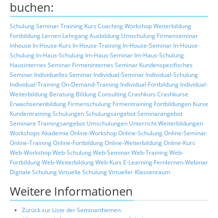
buchen:
Schulung
Seminar
Training
Kurs
Coaching
Workshop
Weiterbildung
Fortbildung
Lernen
Lehrgang
Ausbildung
Umschulung
Firmenseminar
Inhouse
In-House-Kurs
In-House-Training
In-House-Seminar
In-House-
Schulung
In-Haus-Schulung
Im-Haus-Seminar
Im-Haus-Schulung
Hausinternes Seminar
Firmeninternes Seminar
Kundenspezifisches
Seminar
Individuelles Seminar
Individual-Seminar
Individual-Schulung
Individual-Training
On-Demand-Training
Individual-Fortbildung
Individual-
Weiterbildung
Beratung
Bildung
Consulting
Crashkurs
Crashkurse
Erwachsenenbildung
Firmenschulung
Firmentraining
Fortbildungen
Kurse
Kundentraining
Schulungen
Schulungsangebot
Seminarangebot
Seminare
Trainingsangebot
Umschulungen
Unterricht
Weiterbildungen
Workshops
Akademie
Online-Workshop
Online-Schulung
Online-Seminar
Online-Training
Online-Fortbildung
Online-Weiterbildung
Online-Kurs
Web-Workshop
Web-Schulung
Web-Seminar
Web-Training
Web-
Fortbildung
Web-Weiterbildung
Web-Kurs
E-Learning
Fernlernen
Webinar
Digitale Schulung
Virtuelle Schulung
Virtueller Klassenraum
Weitere Informationen
Zurück zur Liste der Seminarthemen