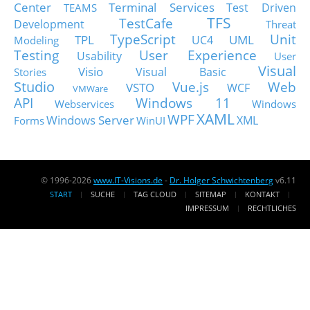
Center
Terminal Services
Test Driven
TEAMS
TFS
TestCafe
Development
Threat
TypeScript
Unit
TPL
UML
UC4
Modeling
Testing
User Experience
Usability
User
Visual
Visio
Visual Basic
Stories
Studio
Vue.js
Web
VSTO
WCF
VMWare
API
Windows 11
Webservices
Windows
XAML
WPF
Windows Server
XML
Forms
WinUI
© 1996-2026
www.IT-Visions.de
-
Dr. Holger Schwichtenberg
v6.11
START
SUCHE
TAG CLOUD
SITEMAP
KONTAKT
IMPRESSUM
RECHTLICHES