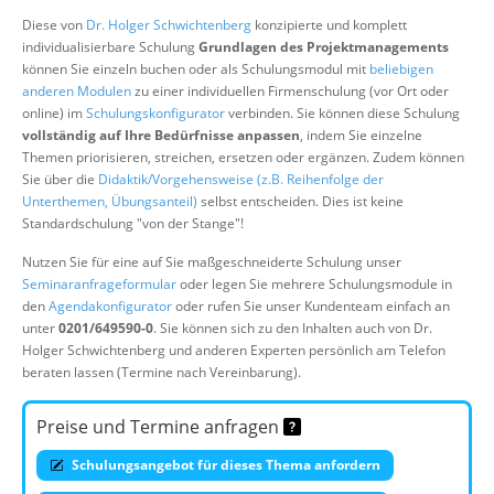
Über uns
Diese von
Dr. Holger Schwichtenberg
konzipierte und komplett
individualisierbare Schulung
Grundlagen des Projektmanagements
Suche
können Sie einzeln buchen oder als Schulungsmodul mit
beliebigen
anderen Modulen
zu einer individuellen Firmenschulung (vor Ort oder
online) im
Schulungskonfigurator
verbinden. Sie können diese Schulung
vollständig auf Ihre Bedürfnisse anpassen
, indem Sie einzelne
Themen priorisieren, streichen, ersetzen oder ergänzen. Zudem können
Sie über die
Didaktik/Vorgehensweise (z.B. Reihenfolge der
Unterthemen, Übungsanteil)
selbst entscheiden. Dies ist keine
Standardschulung "von der Stange"!
Nutzen Sie für eine auf Sie maßgeschneiderte Schulung unser
Seminaranfrageformular
oder legen Sie mehrere Schulungsmodule in
den
Agendakonfigurator
oder rufen Sie unser Kundenteam einfach an
unter
0201/649590-0
. Sie können sich zu den Inhalten auch von Dr.
Holger Schwichtenberg und anderen Experten persönlich am Telefon
beraten lassen (Termine nach Vereinbarung).
Preise und Termine anfragen
Schulungsangebot für dieses Thema anfordern