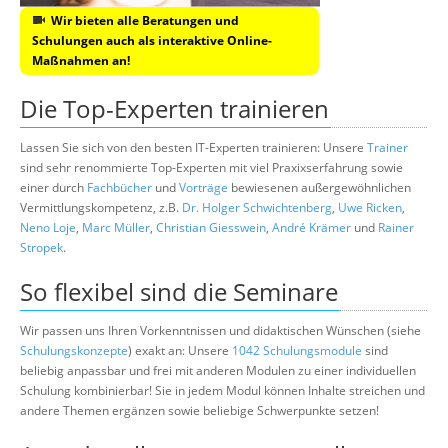
Wir bieten alle Beratungen und
Schulungen auch als interaktive Online-
Maßnahmen an!
Die Top-Experten trainieren
Lassen Sie sich von den besten IT-Experten trainieren: Unsere
Trainer
sind sehr renommierte Top-Experten mit viel Praxixserfahrung sowie
einer durch
Fachbücher
und
Vorträge
bewiesenen außergewöhnlichen
Vermittlungskompetenz, z.B.
Dr. Holger Schwichtenberg
,
Uwe Ricken
,
Neno Loje
,
Marc Müller
,
Christian Giesswein
,
André Krämer
und
Rainer
Stropek
.
So flexibel sind die Seminare
Wir passen uns Ihren Vorkenntnissen und didaktischen Wünschen (siehe
Schulungskonzepte
) exakt an: Unsere
1042 Schulungsmodule
sind
beliebig anpassbar und frei mit anderen Modulen zu einer individuellen
Schulung kombinierbar! Sie in jedem Modul können Inhalte streichen und
andere Themen ergänzen sowie beliebige Schwerpunkte setzen!