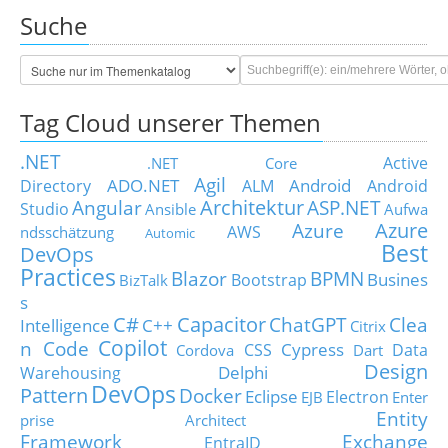
Suche
Tag Cloud unserer Themen
.NET
Active
.NET Core
Agil
ADO.NET
Android
Directory
ALM
Android
Architektur
Angular
ASP.NET
Studio
Ansible
Aufwa
Azure
Azure
AWS
ndsschätzung
Automic
Best
DevOps
Practices
Blazor
BPMN
Busines
Bootstrap
BizTalk
s
C#
Capacitor
ChatGPT
Clea
Intelligence
C++
Citrix
Copilot
n Code
Cypress
CSS
Data
Cordova
Dart
Design
Delphi
Warehousing
DevOps
Pattern
Docker
Eclipse
Electron
EJB
Enter
Entity
prise Architect
Framework
Exchange
EntraID