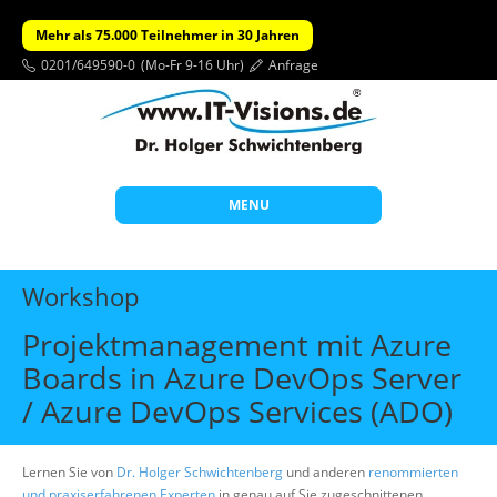
Mehr als 75.000 Teilnehmer in 30 Jahren
0201/649590-0
(Mo-Fr 9-16 Uhr)
Anfrage
MENU
Start
Workshop
Themen
Projektmanagement mit Azure
Beratung
Boards in Azure DevOps Server
Individuelle Schulungen
/ Azure DevOps Services (ADO)
Offene Seminare
Lernen Sie von
Dr. Holger Schwichtenberg
Wissen
und anderen
renommierten
und praxiserfahrenen Experten
in genau auf Sie zugeschnittenen