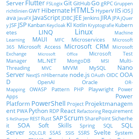
Flutter
Git
Go
Server
GitHub
gRPC
FSLogix
Gruppen
HTML5
Hibernate
IIS
J
GWT
HyperV
iOS
richtlinien
JavaScript
ava
JEE
JIRA
JDBC
Jenkins
JPA
JavaFX
jQuer
JSP
KI
JSF
Kanban
Kotlin
Kubern
y
Keycloak
Kryptografie
Linux
LINQ
etes
Machine
MAUI
Microservices
Learning
MFC
Microsoft
Microsoft CRM
Microsoft Access
365
Microsoft
Microsoft Test
Exchange
Microsoft Office
ML.NET
Manager
MongoDB
Multi-
MSI
Nano
MySQL
Threading
MVVM
MVC
Server
node.js
OOA
nHibernate
OIDC
NextJS
OAuth
D
Oracle
OpenAI
OR-
Pattern
Playwright
OWASP
PHP
Power
Mapping
Power
Apps
PowerShell
Platform
Projektmanagem
Project
ent
Python
React
PWA
RDP
Requirement
Refactoring
Scrum
SAP
Sicherhe
s
Rust
SharePoint
REST
ReSharper
SOA
SQL
Soft Skills
it
SQL
Spring
Server
Svelte
System
SSAS
SSRS
SQLCLR
SSIS