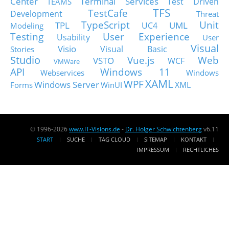
Center
Terminal Services
Test Driven
TEAMS
TFS
TestCafe
Development
Threat
TypeScript
Unit
TPL
UML
UC4
Modeling
Testing
User Experience
Usability
User
Visual
Visio
Visual Basic
Stories
Studio
Vue.js
Web
VSTO
WCF
VMWare
API
Windows 11
Webservices
Windows
XAML
WPF
Windows Server
XML
Forms
WinUI
© 1996-2026
www.IT-Visions.de
-
Dr. Holger Schwichtenberg
v6.11
START
SUCHE
TAG CLOUD
SITEMAP
KONTAKT
IMPRESSUM
RECHTLICHES