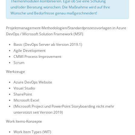
Themenmodulen kombinieren. Egal ob Sie eine Schulung
und/oder Beratung wünschen: Die Maßnahme wird auf Ihre
Wünsche und Bedürfnisse genau maßgeschneidert!
Projektmanagement-Methodologien/Standardprozessvorlagen in Azure
DevOps / Microsoft Solution Framework (MSF)
Basic (DevOps Server ab Version 2019.1)
Agile Development
CMMI Process Improvement
Scrum
Werkzeuge
Azure DevOps Website
Visual Studio
SharePoint
Microsoft Excel
(Microsoft Project und PowerPoint Storyboarding nicht mehr
unterstützt seit Version 2019)
Work Items-Konzepte
Work Item Types (WIT)