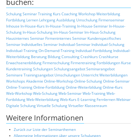
buchen:
Schulung
Seminar
Training
Kurs
Coaching
Workshop
Weiterbildung
Fortbildung
Lernen
Lehrgang
Ausbildung
Umschulung
Firmenseminar
Inhouse
In-House-Kurs
In-House-Training
In-House-Seminar
In-House-
Schulung
In-Haus-Schulung
Im-Haus-Seminar
Im-Haus-Schulung
Hausinternes Seminar
Firmeninternes Seminar
Kundenspezifisches
Seminar
Individuelles Seminar
Individual-Seminar
Individual-Schulung
Individual-Training
On-Demand-Training
Individual-Fortbildung
Individual-
Weiterbildung
Beratung
Bildung
Consulting
Crashkurs
Crashkurse
Erwachsenenbildung
Firmenschulung
Firmentraining
Fortbildungen
Kurse
Kundentraining
Schulungen
Schulungsangebot
Seminarangebot
Seminare
Trainingsangebot
Umschulungen
Unterricht
Weiterbildungen
Workshops
Akademie
Online-Workshop
Online-Schulung
Online-Seminar
Online-Training
Online-Fortbildung
Online-Weiterbildung
Online-Kurs
Web-Workshop
Web-Schulung
Web-Seminar
Web-Training
Web-
Fortbildung
Web-Weiterbildung
Web-Kurs
E-Learning
Fernlernen
Webinar
Digitale Schulung
Virtuelle Schulung
Virtueller Klassenraum
Weitere Informationen
Zurück zur Liste der Seminarthemen
Allgemeine Informationen über unsere Schulungen