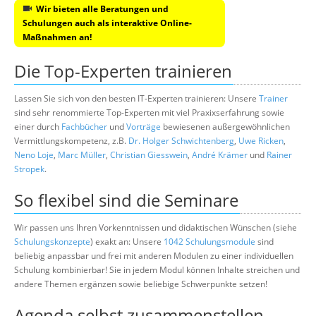
Wir bieten alle Beratungen und
Schulungen auch als interaktive Online-
Maßnahmen an!
Die Top-Experten trainieren
Lassen Sie sich von den besten IT-Experten trainieren: Unsere
Trainer
sind sehr renommierte Top-Experten mit viel Praxixserfahrung sowie
einer durch
Fachbücher
und
Vorträge
bewiesenen außergewöhnlichen
Vermittlungskompetenz, z.B.
Dr. Holger Schwichtenberg
,
Uwe Ricken
,
Neno Loje
,
Marc Müller
,
Christian Giesswein
,
André Krämer
und
Rainer
Stropek
.
So flexibel sind die Seminare
Wir passen uns Ihren Vorkenntnissen und didaktischen Wünschen (siehe
Schulungskonzepte
) exakt an: Unsere
1042 Schulungsmodule
sind
beliebig anpassbar und frei mit anderen Modulen zu einer individuellen
Schulung kombinierbar! Sie in jedem Modul können Inhalte streichen und
andere Themen ergänzen sowie beliebige Schwerpunkte setzen!
Agenda selbst zusammenstellen