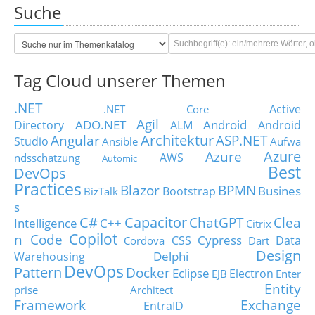
Suche
Tag Cloud unserer Themen
.NET
Active
.NET Core
Agil
ADO.NET
Android
Directory
ALM
Android
Architektur
Angular
ASP.NET
Studio
Ansible
Aufwa
Azure
Azure
AWS
ndsschätzung
Automic
Best
DevOps
Practices
Blazor
BPMN
Busines
Bootstrap
BizTalk
s
C#
Capacitor
ChatGPT
Clea
Intelligence
C++
Citrix
Copilot
n Code
Cypress
CSS
Data
Cordova
Dart
Design
Delphi
Warehousing
DevOps
Pattern
Docker
Eclipse
Electron
EJB
Enter
Entity
prise Architect
Framework
Exchange
EntraID