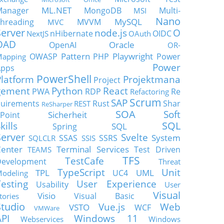
ML.NET
Manager
MongoDB
Multi-
MSI
Nano
MySQL
hreading
MVVM
MVC
Server
node.js
O
nHibernate
OIDC
NextJS
OAuth
OAD
Oracle
OpenAI
OR-
Pattern
Playwright
OWASP
PHP
Power
apping
Power
Apps
PowerShell
Platform
Projektmana
Project
gement
Python
React
PWA
RDP
Re
Refactoring
Scrum
SAP
uirements
Rust
Shar
REST
ReSharper
SOA
Soft
Sicherheit
Point
SQL
kills
SQL
Spring
Server
Svelte
System
SSAS
SSRS
SQLCLR
SSIS
enter
Terminal Services
Test Driven
TEAMS
TFS
TestCafe
Development
Threat
TypeScript
Unit
TPL
UML
UC4
odeling
Testing
User Experience
Usability
User
Visual
Visio
Visual Basic
tories
Studio
Vue.js
Web
VSTO
WCF
VMWare
API
Windows 11
Webservices
Windows