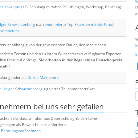
W
her Konzepte
(z.B. Schulung mit/ohne PC-Übungen, Workshop, Beratung
U
a
lger Schwichtenberg
u.a.
renommierte Top-Experten mit viel Praxis-
skompetenz
.
W
eis ist abhängig von der gewünschten Dauer, den inhaltlichen
B
chten Termin und den zu Ihrem Wunschtermin verfügbaren Experten.
S
llen Preis auf Anfrage.
Sie erhalten in der Regel einen Pauschalpreis
nzahl!
altung) oder als
Online-Maßnahme
. Holger Schwichtenberg
signiertes Teilnahmezertifikat.
lnehmern bei uns sehr gefallen
e beachten Sie, dass wir aber aus Datenschutzgründen keine
sbögen als Beweis bei uns anfordern!
nd Beratungsmaßnahmen
D