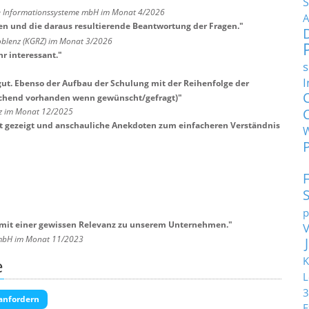
S
sche Informationssysteme mbH im Monat 4/2026
A
en und die daraus resultierende Beantwortung der Fragen.
"
blenz (KGRZ) im Monat 3/2026
hr interessant.
"
s
I
ut. Ebenso der Aufbau der Schulung mit der Reihenfolge der
eichend vorhanden wenn gewünscht/gefragt)
"
lz im Monat 12/2025
lt gezeigt und anschauliche Anekdoten zum einfacheren Verständnis
p
mit einer gewissen Relevanz zu unserem Unternehmen.
"
GmbH im Monat 11/2023
K
e
L
3
anfordern
E