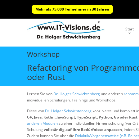
Mehr als 75.000 Teilnehmer in 30 Jahren
Start
Workshop
Refactoring von Programmcode
oder Rust
Lernen Sie von
Dr. Holger Schwichtenberg
und anderen
renommi
individuellen Schulungen, Trainings und Workshops!
Diese von
Dr. Holger Schwichtenberg
konzipierte und komplett i
C#, Java, Kotlin, JavaScript, TypeScript, Python, Go oder Rust
anderen Modulen
zu einer individuellen Firmenschulung (vor Ort
Schulung
vollständig auf Ihre Bedürfnisse anpassen
, indem S
Zudem können Sie über die
Didaktik/Vorgehensweise (z.B. Reihe