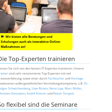
Wir bieten alle Beratungen und
Schulungen auch als interaktive Online-
Maßnahmen an!
Die Top-Experten trainieren
assen Sie sich von den besten IT-Experten trainieren: Unsere
rainer
sind sehr renommierte Top-Experten mit viel
raxixserfahrung sowie einer durch
Fachbücher
und
Vorträge
ewiesenen außergewöhnlichen Vermittlungskompetenz, z.B.
Dr.
olger Schwichtenberg
,
Uwe Ricken
,
Neno Loje
,
Marc Müller
,
hristian Giesswein
,
André Krämer
und
Rainer Stropek
.
So flexibel sind die Seminare