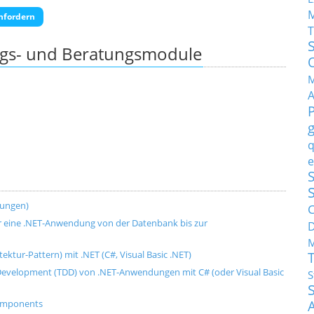
nfordern
T
ngs- und Beratungsmodule
M
q
e
S
dungen)
C
für eine .NET-Anwendung von der Datenbank bis zur
M
ktur-Pattern) mit .NET (C#, Visual Basic .NET)
n Development (TDD) von .NET-Anwendungen mit C# (oder Visual Basic
S
Components