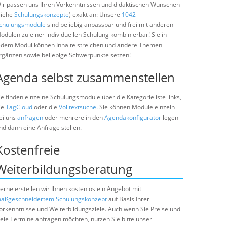
ir passen uns Ihren Vorkenntnissen und didaktischen Wünschen
siehe
Schulungskonzepte
) exakt an: Unsere
1042
chulungsmodule
sind beliebig anpassbar und frei mit anderen
odulen zu einer individuellen Schulung kombinierbar! Sie in
edem Modul können Inhalte streichen und andere Themen
rgänzen sowie beliebige Schwerpunkte setzen!
Agenda selbst zusammenstellen
ie finden einzelne Schulungsmodule über die Kategorieliste links,
ie
TagCloud
oder die
Volltextsuche
. Sie können Module einzeln
ei uns
anfragen
oder mehrere in den
Agendakonfigurator
legen
nd dann eine Anfrage stellen.
Kostenfreie
Weiterbildungsberatung
erne erstellen wir Ihnen kostenlos ein Angebot mit
aßgeschneidertem Schulungskonzept
auf Basis Ihrer
orkenntnisse und Weiterbildungsziele. Auch wenn Sie Preise und
reie Termine anfragen möchten, nutzen Sie bitte unser