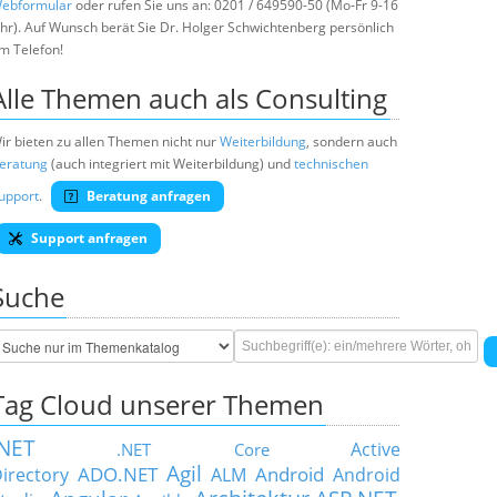
ebformular
oder rufen Sie uns an: 0201 / 649590-50 (Mo-Fr 9-16
hr). Auf Wunsch berät Sie Dr. Holger Schwichtenberg persönlich
m Telefon!
Alle Themen auch als Consulting
ir bieten zu allen Themen nicht nur
Weiterbildung
, sondern auch
eratung
(auch integriert mit Weiterbildung) und
technischen
upport
.
Beratung anfragen
Support anfragen
Suche
Tag Cloud unserer Themen
.NET
Active
.NET Core
Agil
ADO.NET
Android
irectory
ALM
Android