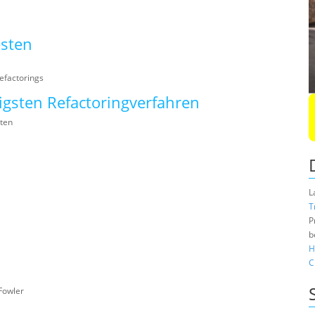
esten
efactorings
tigsten Refactoringverfahren
ten
L
T
P
b
H
C
Fowler