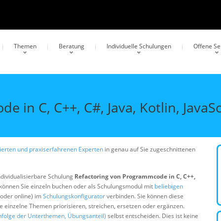
Themen
Beratung
Individuelle Schulungen
Offene S
 in C, C++, C#, Java, Kotlin, JavaSc
erten und praxiserfahrenen Experten
in genau auf Sie zugeschnittenen
ndividualisierbare Schulung
Refactoring von Programmcode in C, C++,
können Sie einzeln buchen oder als Schulungsmodul mit
beliebigen
 oder online) im
Schulungskonfigurator
verbinden. Sie können diese
ie einzelne Themen priorisieren, streichen, ersetzen oder ergänzen.
nfolge der Unterthemen, Übungsanteil)
selbst entscheiden. Dies ist keine