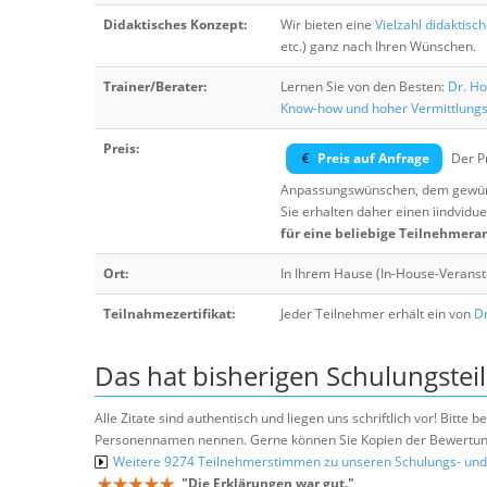
Didaktisches Konzept:
Wir bieten eine
Vielzahl didaktisc
etc.) ganz nach Ihren Wünschen.
Trainer/Berater:
Lernen Sie von den Besten:
Dr. Ho
Know-how und hoher Vermittlung
Preis:
Preis auf Anfrage
Der Pr
Anpassungswünschen, dem gewüns
Sie erhalten daher einen iindvidue
für eine beliebige Teilnehmera
Ort:
In Ihrem Hause (In-House-Veranst
Teilnahmezertifikat:
Jeder Teilnehmer erhält ein von
Dr
Das hat bisherigen Schulungstei
Alle Zitate sind authentisch und liegen uns schriftlich vor! Bitt
Personennamen nennen. Gerne können Sie Kopien der Bewertung
Weitere 9274 Teilnehmerstimmen zu unseren Schulungs- u
"
Die Erklärungen war gut.
"