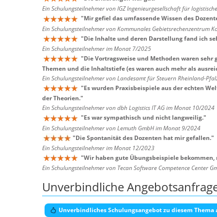
Ein Schulungsteilnehmer von IGZ Ingenieurgesellschaft für logisti
"
Mir gefiel das umfassende Wissen des Dozent
Ein Schulungsteilnehmer von Kommunales Gebietsrechenzentrum Ko
"
Die Inhalte und deren Darstellung fand ich se
Ein Schulungsteilnehmer im Monat 7/2025
"
Die Vortragsweise und Methoden waren sehr g
Themen und die Inhaltstiefe (es waren auch mehr als ausr
Ein Schulungsteilnehmer von Landesamt für Steuern Rheinland-Pfa
"
Es wurden Praxisbeispiele aus der echten We
der Theorien.
"
Ein Schulungsteilnehmer von dbh Logistics IT AG im Monat 10/2024
"
Es war sympathisch und nicht langweilig.
"
Ein Schulungsteilnehmer von Lemuth GmbH im Monat 9/2024
"
Die Spontanität des Dozenten hat mir gefallen.
"
Ein Schulungsteilnehmer im Monat 12/2023
"
Wir haben gute Übungsbeispiele bekommen, 
Ein Schulungsteilnehmer von Tecan Software Competence Center 
Unverbindliche Angebotsanfrag
Unverbindliches Schulungsangebot zu diesem Thema 