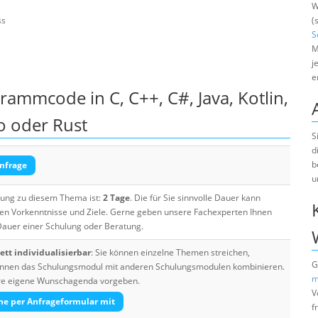
W
ss
(
S
M
j
e
ammcode in C, C++, C#, Java, Kotlin,
Go oder Rust
S
d
b
nfrage
u
ulung zu diesem Thema ist:
2 Tage
. Die für Sie sinnvolle Dauer kann
ten Vorkenntnisse und Ziele. Gerne geben unsere Fachexperten Ihnen
 Dauer einer Schulung oder Beratung.
tt individualisierbar
: Sie können einzelne Themen streichen,
G
 können das Schulungsmodul mit anderen Schulungsmodulen kombinieren.
m
Ihre eigene Wunschagenda vorgeben.
V
he per Anfrageformular mit
f