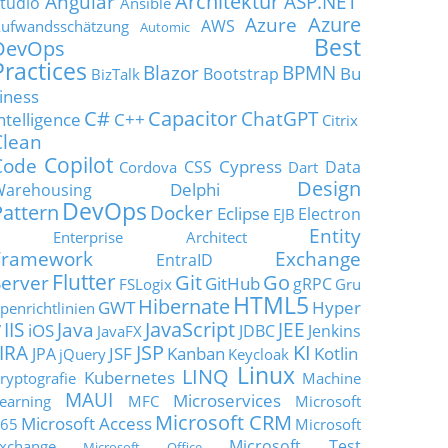
Architektur
Angular
ASP.NET
tudio
Ansible
Azure
Azure
AWS
ufwandsschätzung
Automic
Best
DevOps
Practices
Blazor
BPMN
Bu
Bootstrap
BizTalk
iness
C#
Capacitor
ChatGPT
ntelligence
C++
Citrix
Clean
Copilot
Code
Cypress
CSS
Data
Cordova
Dart
Design
Delphi
Warehousing
DevOps
Pattern
Docker
Eclipse
Electron
EJB
Entity
Enterprise Architect
Framework
Exchange
EntraID
Flutter
Git
Go
Server
GitHub
gRPC
FSLogix
Gru
HTML5
Hibernate
GWT
Hyper
penrichtlinien
JavaScript
IIS
Java
JEE
V
iOS
JDBC
Jenkins
JavaFX
JSP
KI
JIRA
JSF
Kanban
Kotlin
JPA
jQuery
Keycloak
Linux
LINQ
Kubernetes
ryptografie
Machine
MAUI
Microservices
earning
MFC
Microsoft
Microsoft CRM
Microsoft Access
65
Microsoft
Microsoft Test
xchange
Microsoft Office