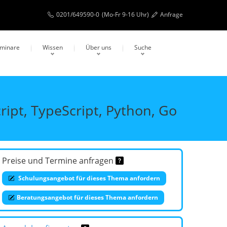
0201/649590-0
(Mo-Fr 9-16 Uhr)
Anfrage
eminare
Wissen
Über uns
Suche
ript, TypeScript, Python, Go
Preise und Termine anfragen
Schulungsangebot für dieses Thema anfordern
Beratungsangebot für dieses Thema anfordern