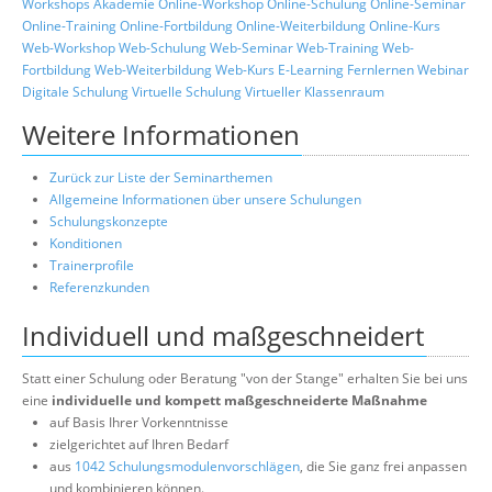
Workshops
Akademie
Online-Workshop
Online-Schulung
Online-Seminar
Online-Training
Online-Fortbildung
Online-Weiterbildung
Online-Kurs
Web-Workshop
Web-Schulung
Web-Seminar
Web-Training
Web-
Fortbildung
Web-Weiterbildung
Web-Kurs
E-Learning
Fernlernen
Webinar
Digitale Schulung
Virtuelle Schulung
Virtueller Klassenraum
Weitere Informationen
Zurück zur Liste der Seminarthemen
Allgemeine Informationen über unsere Schulungen
Schulungskonzepte
Konditionen
Trainerprofile
Referenzkunden
Individuell und maßgeschneidert
Statt einer Schulung oder Beratung "von der Stange" erhalten Sie bei uns
eine
individuelle und kompett maßgeschneiderte Maßnahme
auf Basis Ihrer Vorkenntnisse
zielgerichtet auf Ihren Bedarf
aus
1042 Schulungsmodulenvorschlägen
, die Sie ganz frei anpassen
und kombinieren können.