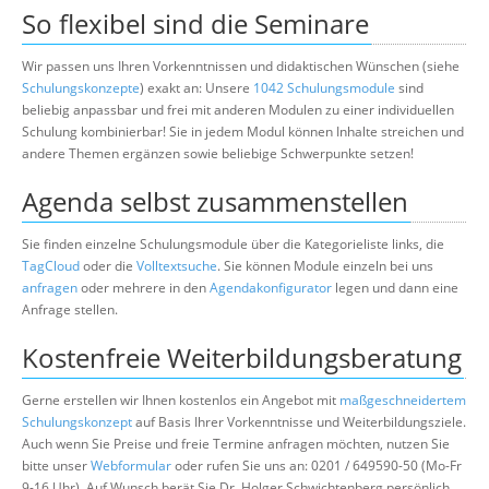
So flexibel sind die Seminare
Wir passen uns Ihren Vorkenntnissen und didaktischen Wünschen (siehe
Schulungskonzepte
) exakt an: Unsere
1042 Schulungsmodule
sind
beliebig anpassbar und frei mit anderen Modulen zu einer individuellen
Schulung kombinierbar! Sie in jedem Modul können Inhalte streichen und
andere Themen ergänzen sowie beliebige Schwerpunkte setzen!
Agenda selbst zusammenstellen
Sie finden einzelne Schulungsmodule über die Kategorieliste links, die
TagCloud
oder die
Volltextsuche
. Sie können Module einzeln bei uns
anfragen
oder mehrere in den
Agendakonfigurator
legen und dann eine
Anfrage stellen.
Kostenfreie Weiterbildungsberatung
Gerne erstellen wir Ihnen kostenlos ein Angebot mit
maßgeschneidertem
Schulungskonzept
auf Basis Ihrer Vorkenntnisse und Weiterbildungsziele.
Auch wenn Sie Preise und freie Termine anfragen möchten, nutzen Sie
bitte unser
Webformular
oder rufen Sie uns an: 0201 / 649590-50 (Mo-Fr
9-16 Uhr). Auf Wunsch berät Sie Dr. Holger Schwichtenberg persönlich