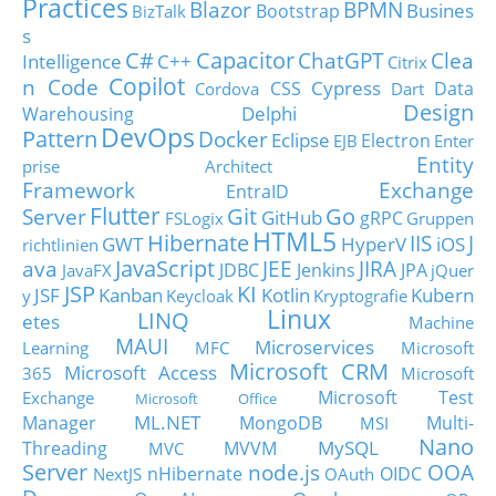
Practices
Blazor
BPMN
Busines
Bootstrap
BizTalk
s
C#
Capacitor
ChatGPT
Clea
Intelligence
C++
Citrix
Copilot
n Code
Cypress
CSS
Data
Cordova
Dart
Design
Delphi
Warehousing
DevOps
Pattern
Docker
Eclipse
Electron
EJB
Enter
Entity
prise Architect
Framework
Exchange
EntraID
Flutter
Git
Go
Server
GitHub
gRPC
FSLogix
Gruppen
HTML5
Hibernate
IIS
J
GWT
HyperV
iOS
richtlinien
JavaScript
ava
JEE
JIRA
JDBC
Jenkins
JPA
JavaFX
jQuer
JSP
KI
JSF
Kanban
Kotlin
Kubern
y
Keycloak
Kryptografie
Linux
LINQ
etes
Machine
MAUI
Microservices
Learning
MFC
Microsoft
Microsoft CRM
Microsoft Access
365
Microsoft
Microsoft Test
Exchange
Microsoft Office
ML.NET
Manager
MongoDB
Multi-
MSI
Nano
MySQL
Threading
MVVM
MVC
Server
node.js
OOA
nHibernate
OIDC
NextJS
OAuth