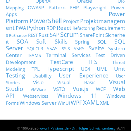
D
Oracle
OpenAI
OR-
Pattern
Playwright
OWASP
PHP
Power
Mapping
Power
Apps
PowerShell
Platform
Projektmanagem
Project
ent
Python
React
PWA
RDP
Requirement
Refactoring
Scrum
SAP
Sicherhe
s
Rust
SharePoint
REST
ReSharper
SOA
SQL
Soft Skills
it
SQL
Spring
Server
Svelte
System
SSAS
SSRS
SQLCLR
SSIS
Center
Terminal Services
Test Driven
TEAMS
TFS
TestCafe
Development
Threat
TypeScript
Unit
TPL
UML
UC4
Modeling
Testing
User Experience
Usability
User
Visual
Visio
Visual Basic
Stories
Studio
Vue.js
Web
VSTO
WCF
VMWare
API
Windows 11
Webservices
Windows
XAML
WPF
Windows Server
XML
Forms
WinUI
© 1996-2026
www.IT-Visions.de
-
Dr. Holger Schwichtenberg
v6.11