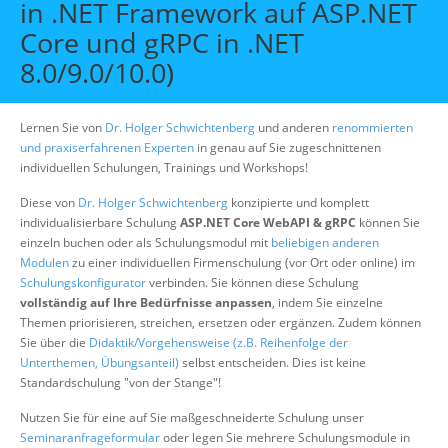
in .NET Framework auf ASP.NET
Über uns
Core und gRPC in .NET
Suche
8.0/9.0/10.0)
Lernen Sie von
Dr. Holger Schwichtenberg
und anderen
renommierten
und praxiserfahrenen Experten
in genau auf Sie zugeschnittenen
individuellen Schulungen, Trainings und Workshops!
Diese von
Dr. Holger Schwichtenberg
konzipierte und komplett
individualisierbare Schulung
ASP.NET Core WebAPI & gRPC
können Sie
einzeln buchen oder als Schulungsmodul mit
beliebigen anderen
Modulen
zu einer individuellen Firmenschulung (vor Ort oder online) im
Schulungskonfigurator
verbinden. Sie können diese Schulung
vollständig auf Ihre Bedürfnisse anpassen
, indem Sie einzelne
Themen priorisieren, streichen, ersetzen oder ergänzen. Zudem können
Sie über die
Didaktik/Vorgehensweise (z.B. Reihenfolge der
Unterthemen, Übungsanteil)
selbst entscheiden. Dies ist keine
Standardschulung "von der Stange"!
Nutzen Sie für eine auf Sie maßgeschneiderte Schulung unser
Seminaranfrageformular
oder legen Sie mehrere Schulungsmodule in