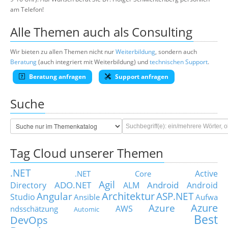
am Telefon!
Alle Themen auch als Consulting
Wir bieten zu allen Themen nicht nur
Weiterbildung
, sondern auch
Beratung
(auch integriert mit Weiterbildung) und
technischen Support
.
Beratung anfragen
Support anfragen
Suche
Tag Cloud unserer Themen
.NET
Active
.NET Core
Agil
ADO.NET
Android
Directory
ALM
Android
Architektur
Angular
ASP.NET
Studio
Ansible
Aufwa
Azure
Azure
AWS
ndsschätzung
Automic
Best
DevOps