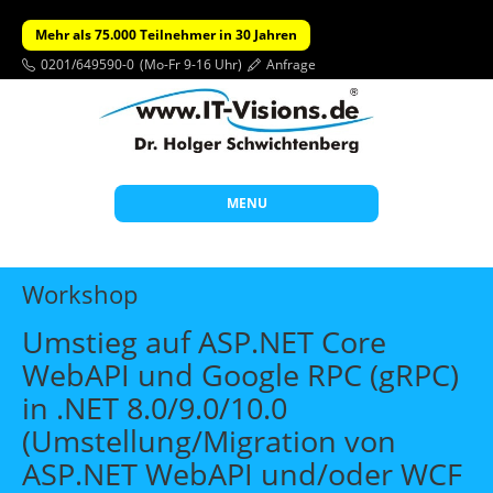
Mehr als 75.000 Teilnehmer in 30 Jahren
0201/649590-0
(Mo-Fr 9-16 Uhr)
Anfrage
MENU
Start
Workshop
Themen
Umstieg auf ASP.NET Core
Beratung
WebAPI und Google RPC (gRPC)
Individuelle Schulungen
in .NET 8.0/9.0/10.0
Offene Seminare
(Umstellung/Migration von
ASP.NET WebAPI und/oder WCF
Wissen