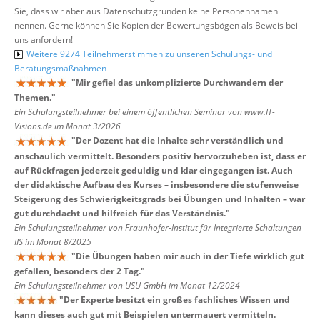
Sie, dass wir aber aus Datenschutzgründen keine Personennamen
nennen. Gerne können Sie Kopien der Bewertungsbögen als Beweis bei
uns anfordern!
Weitere 9274 Teilnehmerstimmen zu unseren Schulungs- und
Beratungsmaßnahmen
"
Mir gefiel das unkomplizierte Durchwandern der
Themen.
"
Ein Schulungsteilnehmer bei einem öffentlichen Seminar von www.IT-
Visions.de im Monat 3/2026
"
Der Dozent hat die Inhalte sehr verständlich und
anschaulich vermittelt. Besonders positiv hervorzuheben ist, dass er
auf Rückfragen jederzeit geduldig und klar eingegangen ist. Auch
der didaktische Aufbau des Kurses – insbesondere die stufenweise
Steigerung des Schwierigkeitsgrads bei Übungen und Inhalten – war
gut durchdacht und hilfreich für das Verständnis.
"
Ein Schulungsteilnehmer von Fraunhofer-Institut für Integrierte Schaltungen
IIS im Monat 8/2025
"
Die Übungen haben mir auch in der Tiefe wirklich gut
gefallen, besonders der 2 Tag.
"
Ein Schulungsteilnehmer von USU GmbH im Monat 12/2024
"
Der Experte besitzt ein großes fachliches Wissen und
kann dieses auch gut mit Beispielen untermauert vermitteln.