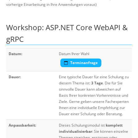
vorherige Einarbeitung in Ihre Anwendungen voraus)
Workshop: ASP.NET Core WebAPI &
gRPC
Datum:
Datum Ihrer Wahl
Terminanfrage
Dauer:
Eine typische Dauer für eine Schulung zu
diesem Thema ist:
3 Tage
. Die für Sie
sinnvolle Dauer kann abweichen auf
Basis Ihrer konkreten Vorkenntnisse und
Ziele. Gerne geben unsere Fachexperten
Ihnen eine individuelle Empfehlung zur
Dauer einer Schulung oder Beratung.
Anpassbarkeit:
Dieses Schulungsmodul ist
komplett
individualisierbar
: Sie können einzelne
Themen streichen, ergänzen oder