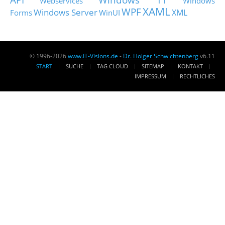
Webservices
Windows
XAML
WPF
Windows Server
XML
Forms
WinUI
© 1996-2026
www.IT-Visions.de
-
Dr. Holger Schwichtenberg
v6.11
START
SUCHE
TAG CLOUD
SITEMAP
KONTAKT
IMPRESSUM
RECHTLICHES