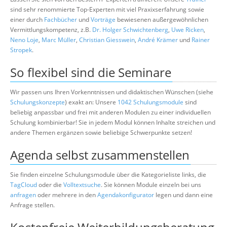
sind sehr renommierte Top-Experten mit viel Praxixserfahrung sowie
einer durch
Fachbücher
und
Vorträge
bewiesenen außergewöhnlichen
Vermittlungskompetenz, z.B.
Dr. Holger Schwichtenberg
,
Uwe Ricken
,
Neno Loje
,
Marc Müller
,
Christian Giesswein
,
André Krämer
und
Rainer
Stropek
.
So flexibel sind die Seminare
Wir passen uns Ihren Vorkenntnissen und didaktischen Wünschen (siehe
Schulungskonzepte
) exakt an: Unsere
1042 Schulungsmodule
sind
beliebig anpassbar und frei mit anderen Modulen zu einer individuellen
Schulung kombinierbar! Sie in jedem Modul können Inhalte streichen und
andere Themen ergänzen sowie beliebige Schwerpunkte setzen!
Agenda selbst zusammenstellen
Sie finden einzelne Schulungsmodule über die Kategorieliste links, die
TagCloud
oder die
Volltextsuche
. Sie können Module einzeln bei uns
anfragen
oder mehrere in den
Agendakonfigurator
legen und dann eine
Anfrage stellen.