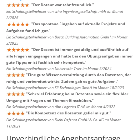
"
Der Dozent war sehr freundlich.
"
Ein Schulungsteilnehmer von who Ingenieurgesellschaft mbH im Monat
2/2026
"
Das spontane Eingehen auf aktuelle Projekte und
Aufgaben fand ich gut.
"
Ein Schulungsteilnehmer von Bosch Building Automation GmbH im Monat
3/2025
"
Der Dozent ist immer geduldig und ausführlich auf
alle Fragen eingegangen und hatte bei den Übungsaufgaben immer
gute Tipps; er ist fachlich sehr kompetent.
"
Ein Schulungsteilnehmer von Universität Trier im Monat 5/2024
"
Eine gute Wissensvermittlung durch den Dozenten, der
ruhig und vorbereitet wirkte. Zudem gab es gute Aufgaben.
"
Ein Schulungsteilnehmer von SII Technologies GmbH im Monat 10/2023
"
Sehr viel Erfahrung beim Dozenten sowie ein flexibler
Umgang mit Fragen und Themen-Einschüben.
"
Ein Schulungsteilnehmer von dbh Logistics IT AG im Monat 4/2022
"
Die Kompetenz des Dozenten gefiel mir gut.
"
Ein Schulungsteilnehmer von Diehl Defence GmbH & Co. KG im Monat
11/2021
Unverbindliche Angebotsanfrage