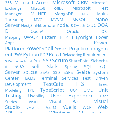
Microsoft CRM
Microsoft Access
365
Microsoft
Microsoft Test
Exchange
Microsoft Office
ML.NET
Manager
MongoDB
Multi-
MSI
Nano
MySQL
Threading
MVVM
MVC
Server
node.js
OOA
nHibernate
OIDC
NextJS
OAuth
D
Oracle
OpenAI
OR-
Pattern
Playwright
OWASP
PHP
Power
Mapping
Power
Apps
PowerShell
Platform
Projektmanagem
Project
ent
Python
React
PWA
RDP
Requirement
Refactoring
Scrum
SAP
Sicherhe
s
Rust
SharePoint
REST
ReSharper
SOA
SQL
Soft Skills
it
SQL
Spring
Server
Svelte
System
SSAS
SSRS
SQLCLR
SSIS
Center
Terminal Services
Test Driven
TEAMS
TFS
TestCafe
Development
Threat
TypeScript
Unit
TPL
UML
UC4
Modeling
Testing
User Experience
Usability
User
Visual
Visio
Visual Basic
Stories
Studio
Vue.js
Web
VSTO
WCF
VMWare
API
Windows 11