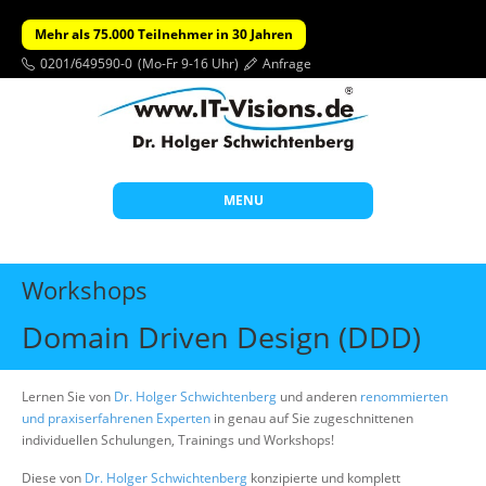
Mehr als 75.000 Teilnehmer in 30 Jahren
0201/649590-0
(Mo-Fr 9-16 Uhr)
Anfrage
MENU
Start
Workshops
Themen
Domain Driven Design (DDD)
Beratung
Individuelle Schulungen
Lernen Sie von
Dr. Holger Schwichtenberg
und anderen
renommierten
und praxiserfahrenen Experten
in genau auf Sie zugeschnittenen
Offene Seminare
individuellen Schulungen, Trainings und Workshops!
Wissen
Diese von
Dr. Holger Schwichtenberg
konzipierte und komplett