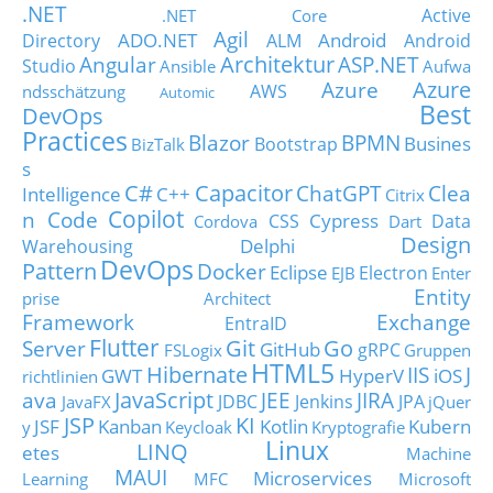
.NET
Active
.NET Core
Agil
ADO.NET
Android
Directory
ALM
Android
Architektur
Angular
ASP.NET
Studio
Ansible
Aufwa
Azure
Azure
AWS
ndsschätzung
Automic
Best
DevOps
Practices
Blazor
BPMN
Busines
Bootstrap
BizTalk
s
C#
Capacitor
ChatGPT
Clea
Intelligence
C++
Citrix
Copilot
n Code
Cypress
CSS
Data
Cordova
Dart
Design
Delphi
Warehousing
DevOps
Pattern
Docker
Eclipse
Electron
EJB
Enter
Entity
prise Architect
Framework
Exchange
EntraID
Flutter
Git
Go
Server
GitHub
gRPC
FSLogix
Gruppen
HTML5
Hibernate
IIS
J
GWT
HyperV
iOS
richtlinien
JavaScript
ava
JEE
JIRA
JDBC
Jenkins
JPA
JavaFX
jQuer
JSP
KI
JSF
Kanban
Kotlin
Kubern
y
Keycloak
Kryptografie
Linux
LINQ
etes
Machine
MAUI
Microservices
Learning
MFC
Microsoft