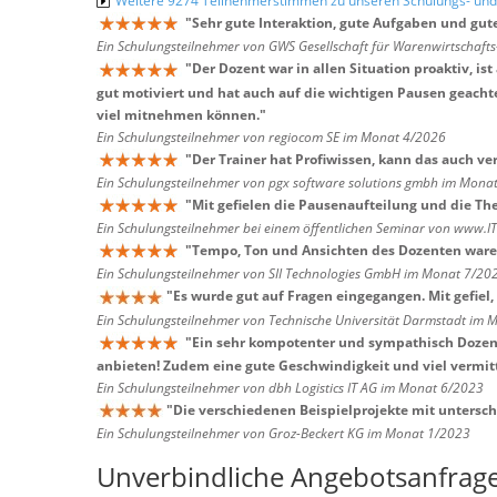
Weitere 9274 Teilnehmerstimmen zu unseren Schulungs- u
"
Sehr gute Interaktion, gute Aufgaben und gut
Ein Schulungsteilnehmer von GWS Gesellschaft für Warenwirtschaf
"
Der Dozent war in allen Situation proaktiv, i
gut motiviert und hat auch auf die wichtigen Pausen geacht
viel mitnehmen können.
"
Ein Schulungsteilnehmer von regiocom SE im Monat 4/2026
"
Der Trainer hat Profiwissen, kann das auch v
Ein Schulungsteilnehmer von pgx software solutions gmbh im Mona
"
Mit gefielen die Pausenaufteilung und die T
Ein Schulungsteilnehmer bei einem öffentlichen Seminar von www.I
"
Tempo, Ton und Ansichten des Dozenten waren
Ein Schulungsteilnehmer von SII Technologies GmbH im Monat 7/20
"
Es wurde gut auf Fragen eingegangen. Mit gefiel, 
Ein Schulungsteilnehmer von Technische Universität Darmstadt im
"
Ein sehr kompotenter und sympathisch Dozent
anbieten! Zudem eine gute Geschwindigkeit und viel vermitte
Ein Schulungsteilnehmer von dbh Logistics IT AG im Monat 6/2023
"
Die verschiedenen Beispielprojekte mit untersc
Ein Schulungsteilnehmer von Groz-Beckert KG im Monat 1/2023
Unverbindliche Angebotsanfrag