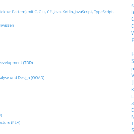
s
I
tur-Pattern) mit C, C++, C#, Java, Kotlin, JavaScript, TypeScript,
enwissen
n Development (TDD)
p
nalyse und Design (OOAD)
K
L
3
E
I)
ecture (PLA)
T