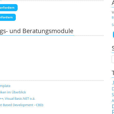
anfordern
W
nfordern
B
S
ngs- und Beratungsmodule
emplate
D
ken im Überblick
S
+, Visual Basic.NET o.ä.
A
t Based Development - CBD)