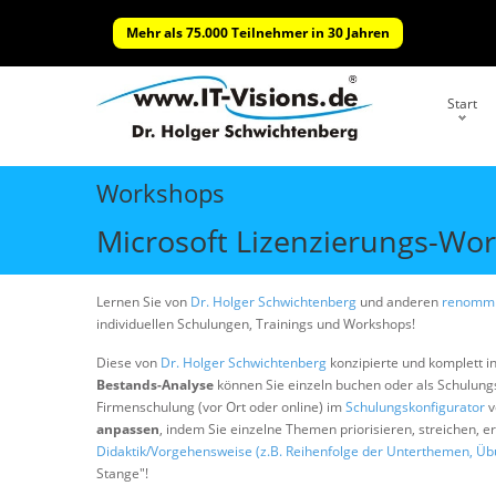
Mehr als 75.000 Teilnehmer in 30 Jahren
Start
Workshops
Microsoft Lizenzierungs-Wor
Lernen Sie von
Dr. Holger Schwichtenberg
und anderen
renommi
individuellen Schulungen, Trainings und Workshops!
Diese von
Dr. Holger Schwichtenberg
konzipierte und komplett i
Bestands-Analyse
können Sie einzeln buchen oder als Schulun
Firmenschulung (vor Ort oder online) im
Schulungskonfigurator
v
anpassen
, indem Sie einzelne Themen priorisieren, streichen, 
Didaktik/Vorgehensweise (z.B. Reihenfolge der Unterthemen, Üb
Stange"!