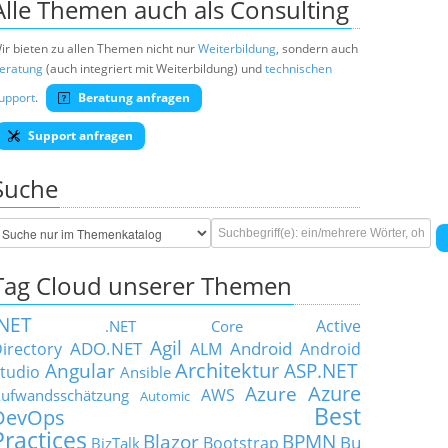
Alle Themen auch als Consulting
ir bieten zu allen Themen nicht nur
Weiterbildung
, sondern auch
eratung
(auch integriert mit Weiterbildung) und
technischen
upport
.
Beratung anfragen
Support anfragen
Suche
Tag Cloud unserer Themen
.NET
Active
.NET Core
Agil
ADO.NET
Android
irectory
ALM
Android
Architektur
Angular
ASP.NET
tudio
Ansible
Azure
Azure
AWS
ufwandsschätzung
Automic
Best
DevOps
Practices
Blazor
BPMN
Bu
Bootstrap
BizTalk