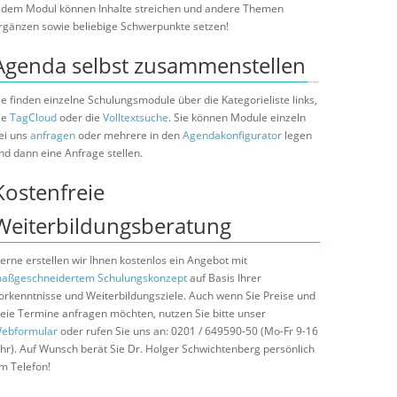
edem Modul können Inhalte streichen und andere Themen
rgänzen sowie beliebige Schwerpunkte setzen!
Agenda selbst zusammenstellen
ie finden einzelne Schulungsmodule über die Kategorieliste links,
ie
TagCloud
oder die
Volltextsuche
. Sie können Module einzeln
ei uns
anfragen
oder mehrere in den
Agendakonfigurator
legen
nd dann eine Anfrage stellen.
Kostenfreie
Weiterbildungsberatung
erne erstellen wir Ihnen kostenlos ein Angebot mit
aßgeschneidertem Schulungskonzept
auf Basis Ihrer
orkenntnisse und Weiterbildungsziele. Auch wenn Sie Preise und
reie Termine anfragen möchten, nutzen Sie bitte unser
ebformular
oder rufen Sie uns an: 0201 / 649590-50 (Mo-Fr 9-16
hr). Auf Wunsch berät Sie Dr. Holger Schwichtenberg persönlich
m Telefon!