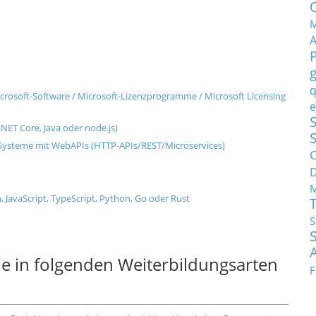
M
q
rosoft-Software / Microsoft-Lizenzprogramme / Microsoft Licensing
e
S
NET Core, Java oder node.js)
ysteme mit WebAPIs (HTTP-APIs/REST/Microservices)
C
M
, JavaScript, TypeScript, Python, Go oder Rust
S
e in folgenden Weiterbildungsarten
F