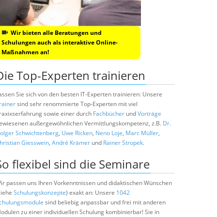
Wir bieten alle Beratungen und
Schulungen auch als interaktive Online-
Maßnahmen an!
Die Top-Experten trainieren
assen Sie sich von den besten IT-Experten trainieren: Unsere
rainer
sind sehr renommierte Top-Experten mit viel
raxixserfahrung sowie einer durch
Fachbücher
und
Vorträge
ewiesenen außergewöhnlichen Vermittlungskompetenz, z.B.
Dr.
olger Schwichtenberg
,
Uwe Ricken
,
Neno Loje
,
Marc Müller
,
hristian Giesswein
,
André Krämer
und
Rainer Stropek
.
So flexibel sind die Seminare
ir passen uns Ihren Vorkenntnissen und didaktischen Wünschen
siehe
Schulungskonzepte
) exakt an: Unsere
1042
chulungsmodule
sind beliebig anpassbar und frei mit anderen
odulen zu einer individuellen Schulung kombinierbar! Sie in