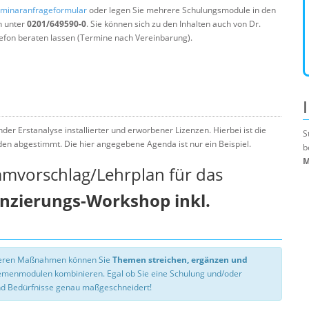
minaranfrageformular
oder legen Sie mehrere Schulungsmodule in den
n unter
0201/649590-0
. Sie können sich zu den Inhalten auch von Dr.
efon beraten lassen (Termine nach Vereinbarung).
der Erstanalyse installierter und erworbener Lizenzen. Hierbei ist die
S
nden abgestimmt. Die hier angegebene Agenda ist nur ein Beispiel.
b
M
mmvorschlag/Lehrplan für das
enzierungs-Workshop inkl.
nseren Maßnahmen können Sie
Themen streichen, ergänzen und
hemenmodulen kombinieren. Egal ob Sie eine Schulung und/oder
d Bedürfnisse genau maßgeschneidert!