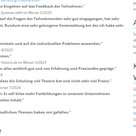
nd Beratungsmaßnahmen
j
es Eingehen auf das Feedback der Teilnehmer.
"
e
ts-Systeme mbH im Monat 3/2026
st auf die Fragen der Teilnehmenden sehr gut eingegangen, hat sehr
et. Rundum eine sehr gelungene Veranstaltung bei der ich habe sehr
S
d
ermitteln und auf die individuellen Probleme anwenden.
"
b
t 8/2025
u
hemen.
"
T-Visions.de im Monat 3/2025
 alles wirklich gut und von Erfahrung und Praxisnähe geprägt.
"
24
dass die Schulung viel Theorie bot und nicht sehr viel Praxis.
"
 Monat 7/2024
G
. Er soll bitte mehr Fortbildungen in unserem Unternehmen
m
lter Inhalt.
"
V
f
hiedlichen Themen haben mir gefallen.
"
W
U
a
e