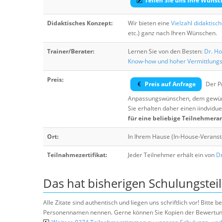
Teilen Sie uns Ihre Wünsc
Didaktisches Konzept:
Wir bieten eine
Vielzahl didaktisc
etc.) ganz nach Ihren Wünschen.
Trainer/Berater:
Lernen Sie von den Besten:
Dr. Ho
Know-how und hoher Vermittlung
Preis:
Preis auf Anfrage
Der Pr
Anpassungswünschen, dem gewüns
Sie erhalten daher einen iindvidue
für eine beliebige Teilnehmera
Ort:
In Ihrem Hause (In-House-Veranst
Teilnahmezertifikat:
Jeder Teilnehmer erhält ein von
Dr
Das hat bisherigen Schulungstei
Alle Zitate sind authentisch und liegen uns schriftlich vor! Bitt
Personennamen nennen. Gerne können Sie Kopien der Bewertung