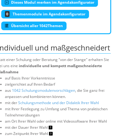
Dieses Modul merken im Agendakonfigurator
0
Themenmodule im Agendakonfigurator
Übersicht aller 1042Themen
Individuell und maßgeschneidert
tatt einer Schulung oder Beratung "von der Stange" erhalten Sie
ei uns eine
individuelle und kompett maßgeschneiderte
aßnahme
auf Basis Ihrer Vorkenntnisse
zielgerichtet auf Ihren Bedarf
aus
1042 Schulungsmodulenvorschlägen
, die Sie ganz frei
anpassen und kombinieren können.
mit der
Schulungsmethode und der Didaktik Ihrer Wahl
mit Ihrer Festlegung zu Umfang und Thema von praktischen
Teilnehmerübungen
am Ort Ihrer Wahl oder online mit Videosoftware Ihrer Wahl
mit der Dauer Ihrer Wahl
zum Zeitpunkt Ihrer Wahl