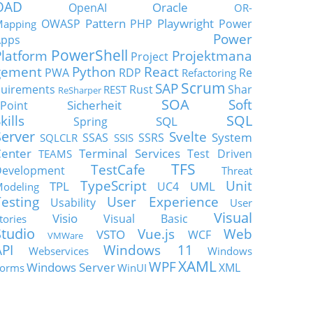
OAD
Oracle
OpenAI
OR-
Pattern
Playwright
OWASP
PHP
Power
apping
Power
Apps
PowerShell
Platform
Projektmana
Project
gement
Python
React
PWA
RDP
Re
Refactoring
Scrum
SAP
uirements
Rust
Shar
REST
ReSharper
SOA
Soft
Sicherheit
Point
SQL
kills
SQL
Spring
Server
Svelte
System
SSAS
SSRS
SQLCLR
SSIS
enter
Terminal Services
Test Driven
TEAMS
TFS
TestCafe
Development
Threat
TypeScript
Unit
TPL
UML
UC4
odeling
Testing
User Experience
Usability
User
Visual
Visio
Visual Basic
tories
Studio
Vue.js
Web
VSTO
WCF
VMWare
API
Windows 11
Webservices
Windows
XAML
WPF
Windows Server
XML
orms
WinUI