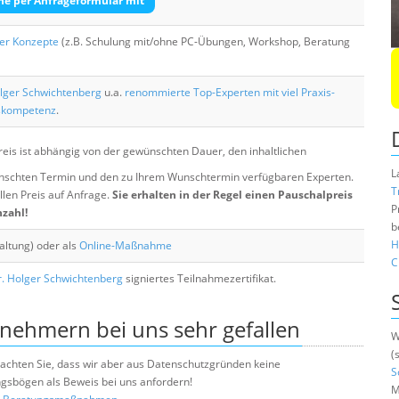
he per Anfrageformular mit
her Konzepte
(z.B. Schulung mit/ohne PC-Übungen, Workshop, Beratung
lger Schwichtenberg
u.a.
renommierte Top-Experten mit viel Praxis-
skompetenz
.
eis ist abhängig von der gewünschten Dauer, den inhaltlichen
L
chten Termin und den zu Ihrem Wunschtermin verfügbaren Experten.
T
llen Preis auf Anfrage.
Sie erhalten in der Regel einen Pauschalpreis
P
nzahl!
b
H
altung) oder als
Online-Maßnahme
C
. Holger Schwichtenberg
signiertes Teilnahmezertifikat.
lnehmern bei uns sehr gefallen
W
(
e beachten Sie, dass wir aber aus Datenschutzgründen keine
S
sbögen als Beweis bei uns anfordern!
M