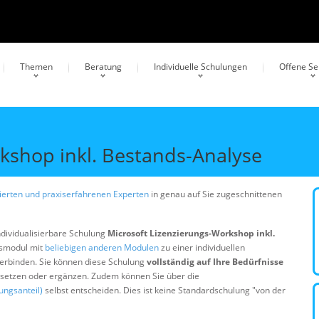
Themen
Beratung
Individuelle Schulungen
Offene S
kshop inkl. Bestands-Analyse
erten und praxiserfahrenen Experten
in genau auf Sie zugeschnittenen
ndividualisierbare Schulung
Microsoft Lizenzierungs-Workshop inkl.
gsmodul mit
beliebigen anderen Modulen
zu einer individuellen
erbinden. Sie können diese Schulung
vollständig auf Ihre Bedürfnisse
ersetzen oder ergänzen. Zudem können Sie über die
ungsanteil)
selbst entscheiden. Dies ist keine Standardschulung "von der