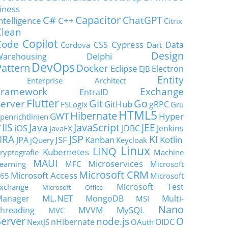
iness
C#
Capacitor
ChatGPT
ntelligence
C++
Citrix
Clean
Copilot
Code
Cypress
CSS
Data
Cordova
Dart
Design
Delphi
Warehousing
DevOps
Pattern
Docker
Eclipse
Electron
EJB
Entity
Enterprise Architect
Framework
Exchange
EntraID
Flutter
Git
Go
Server
GitHub
gRPC
FSLogix
Gru
HTML5
Hibernate
GWT
Hyper
penrichtlinien
JavaScript
IIS
Java
JEE
V
iOS
JDBC
Jenkins
JavaFX
JSP
KI
JIRA
JSF
Kanban
Kotlin
JPA
jQuery
Keycloak
Linux
LINQ
Kubernetes
ryptografie
Machine
MAUI
Microservices
earning
MFC
Microsoft
Microsoft CRM
Microsoft Access
65
Microsoft
Microsoft Test
xchange
Microsoft Office
ML.NET
Manager
MongoDB
Multi-
MSI
Nano
MySQL
hreading
MVVM
MVC
Server
node.js
O
nHibernate
OIDC
NextJS
OAuth