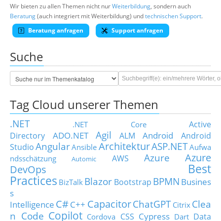
Wir bieten zu allen Themen nicht nur
Weiterbildung
, sondern auch
Beratung
(auch integriert mit Weiterbildung) und
technischen Support
.
Beratung anfragen
Support anfragen
Suche
Tag Cloud unserer Themen
.NET
Active
.NET Core
Agil
ADO.NET
Android
Directory
ALM
Android
Architektur
Angular
ASP.NET
Studio
Ansible
Aufwa
Azure
Azure
AWS
ndsschätzung
Automic
Best
DevOps
Practices
Blazor
BPMN
Busines
Bootstrap
BizTalk
s
C#
Capacitor
ChatGPT
Clea
Intelligence
C++
Citrix
Copilot
n Code
Cypress
CSS
Data
Cordova
Dart