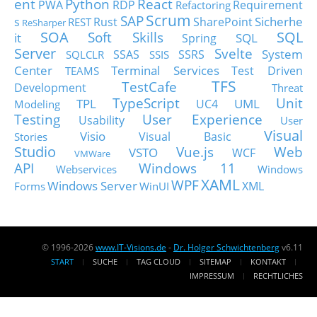
ent
Python
React
PWA
RDP
Requirement
Refactoring
Scrum
SAP
Sicherhe
s
Rust
SharePoint
REST
ReSharper
SOA
SQL
Soft Skills
it
SQL
Spring
Server
Svelte
System
SSAS
SSRS
SQLCLR
SSIS
Center
Terminal Services
Test Driven
TEAMS
TFS
TestCafe
Development
Threat
TypeScript
Unit
TPL
UML
UC4
Modeling
Testing
User Experience
Usability
User
Visual
Visio
Visual Basic
Stories
Studio
Vue.js
Web
VSTO
WCF
VMWare
API
Windows 11
Webservices
Windows
XAML
WPF
Windows Server
XML
Forms
WinUI
© 1996-2026
www.IT-Visions.de
-
Dr. Holger Schwichtenberg
v6.11
START
SUCHE
TAG CLOUD
SITEMAP
KONTAKT
IMPRESSUM
RECHTLICHES