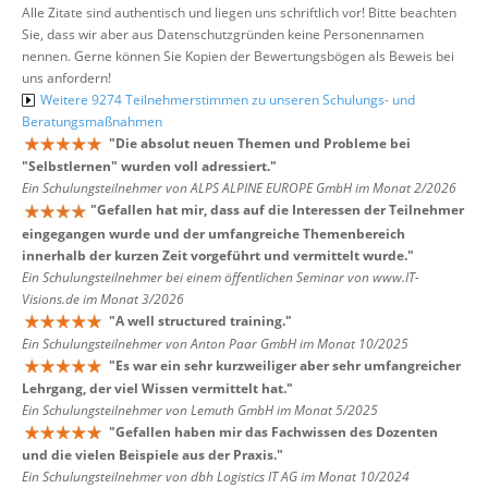
Alle Zitate sind authentisch und liegen uns schriftlich vor! Bitte beachten
Sie, dass wir aber aus Datenschutzgründen keine Personennamen
nennen. Gerne können Sie Kopien der Bewertungsbögen als Beweis bei
uns anfordern!
Weitere 9274 Teilnehmerstimmen zu unseren Schulungs- und
Beratungsmaßnahmen
"
Die absolut neuen Themen und Probleme bei
"Selbstlernen" wurden voll adressiert.
"
Ein Schulungsteilnehmer von ALPS ALPINE EUROPE GmbH im Monat 2/2026
"
Gefallen hat mir, dass auf die Interessen der Teilnehmer
eingegangen wurde und der umfangreiche Themenbereich
innerhalb der kurzen Zeit vorgeführt und vermittelt wurde.
"
Ein Schulungsteilnehmer bei einem öffentlichen Seminar von www.IT-
Visions.de im Monat 3/2026
"
A well structured training.
"
Ein Schulungsteilnehmer von Anton Paar GmbH im Monat 10/2025
"
Es war ein sehr kurzweiliger aber sehr umfangreicher
Lehrgang, der viel Wissen vermittelt hat.
"
Ein Schulungsteilnehmer von Lemuth GmbH im Monat 5/2025
"
Gefallen haben mir das Fachwissen des Dozenten
und die vielen Beispiele aus der Praxis.
"
Ein Schulungsteilnehmer von dbh Logistics IT AG im Monat 10/2024