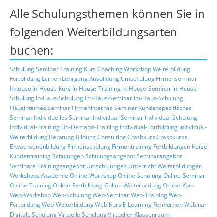
Alle Schulungsthemen können Sie in
folgenden Weiterbildungsarten
buchen:
Schulung
Seminar
Training
Kurs
Coaching
Workshop
Weiterbildung
Fortbildung
Lernen
Lehrgang
Ausbildung
Umschulung
Firmenseminar
Inhouse
In-House-Kurs
In-House-Training
In-House-Seminar
In-House-
Schulung
In-Haus-Schulung
Im-Haus-Seminar
Im-Haus-Schulung
Hausinternes Seminar
Firmeninternes Seminar
Kundenspezifisches
Seminar
Individuelles Seminar
Individual-Seminar
Individual-Schulung
Individual-Training
On-Demand-Training
Individual-Fortbildung
Individual-
Weiterbildung
Beratung
Bildung
Consulting
Crashkurs
Crashkurse
Erwachsenenbildung
Firmenschulung
Firmentraining
Fortbildungen
Kurse
Kundentraining
Schulungen
Schulungsangebot
Seminarangebot
Seminare
Trainingsangebot
Umschulungen
Unterricht
Weiterbildungen
Workshops
Akademie
Online-Workshop
Online-Schulung
Online-Seminar
Online-Training
Online-Fortbildung
Online-Weiterbildung
Online-Kurs
Web-Workshop
Web-Schulung
Web-Seminar
Web-Training
Web-
Fortbildung
Web-Weiterbildung
Web-Kurs
E-Learning
Fernlernen
Webinar
Digitale Schulung
Virtuelle Schulung
Virtueller Klassenraum