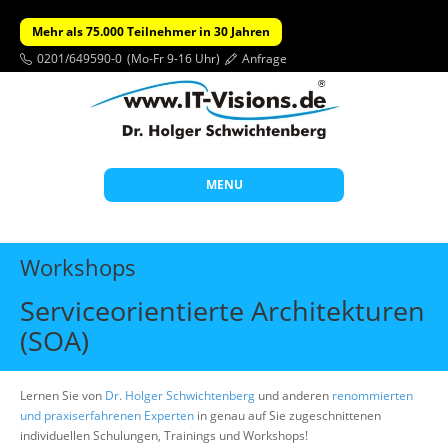
Mehr als 75.000 Teilnehmer in 30 Jahren
0201/649590-0
(Mo-Fr 9-16 Uhr)
Anfrage
MENU
Start
Workshops
Themen
Serviceorientierte Architekturen
Beratung
(SOA)
Individuelle Schulungen
Offene Seminare
Lernen Sie von
Dr. Holger Schwichtenberg
und anderen
renommierten
und praxiserfahrenen Experten
in genau auf Sie zugeschnittenen
Wissen
individuellen Schulungen, Trainings und Workshops!