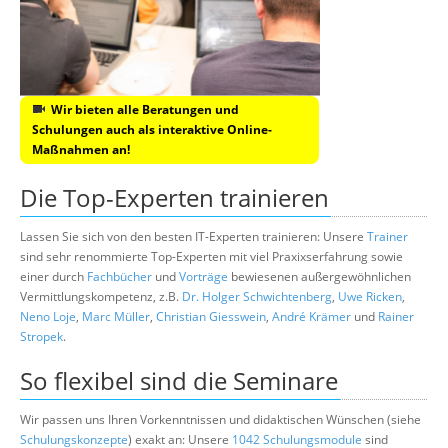
Wir bieten alle Beratungen und
Schulungen auch als interaktive Online-
Maßnahmen an!
Die Top-Experten trainieren
Lassen Sie sich von den besten IT-Experten trainieren: Unsere
Trainer
sind sehr renommierte Top-Experten mit viel Praxixserfahrung sowie
einer durch
Fachbücher
und
Vorträge
bewiesenen außergewöhnlichen
Vermittlungskompetenz, z.B.
Dr. Holger Schwichtenberg
,
Uwe Ricken
,
Neno Loje
,
Marc Müller
,
Christian Giesswein
,
André Krämer
und
Rainer
Stropek
.
So flexibel sind die Seminare
Wir passen uns Ihren Vorkenntnissen und didaktischen Wünschen (siehe
Schulungskonzepte
) exakt an: Unsere
1042 Schulungsmodule
sind