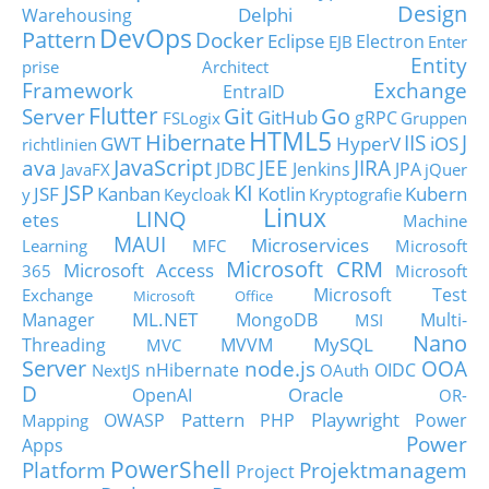
Design
Delphi
Warehousing
DevOps
Pattern
Docker
Eclipse
Electron
EJB
Enter
Entity
prise Architect
Framework
Exchange
EntraID
Flutter
Git
Go
Server
GitHub
gRPC
FSLogix
Gruppen
HTML5
Hibernate
IIS
J
GWT
HyperV
iOS
richtlinien
JavaScript
ava
JEE
JIRA
JDBC
Jenkins
JPA
JavaFX
jQuer
JSP
KI
JSF
Kanban
Kotlin
Kubern
y
Keycloak
Kryptografie
Linux
LINQ
etes
Machine
MAUI
Microservices
Learning
MFC
Microsoft
Microsoft CRM
Microsoft Access
365
Microsoft
Microsoft Test
Exchange
Microsoft Office
ML.NET
Manager
MongoDB
Multi-
MSI
Nano
MySQL
Threading
MVVM
MVC
Server
node.js
OOA
nHibernate
OIDC
NextJS
OAuth
D
Oracle
OpenAI
OR-
Pattern
Playwright
OWASP
PHP
Power
Mapping
Power
Apps
PowerShell
Platform
Projektmanagem
Project