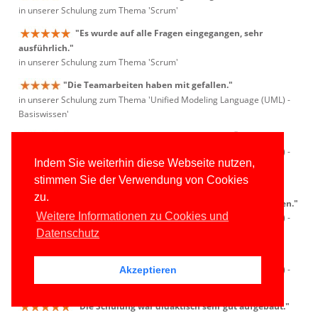
in unserer Schulung zum Thema 'Scrum'
"Es wurde auf alle Fragen eingegangen, sehr
ausführlich."
in unserer Schulung zum Thema 'Scrum'
"Die Teamarbeiten haben mit gefallen."
in unserer Schulung zum Thema 'Unified Modeling Language (UML) -
Basiswissen'
"Ein gelungener Mix aus Vortrag und Übungen."
in unserer Schulung zum Thema 'Unified Modeling Language (UML) -
Indem Sie weiterhin diese Webseite nutzen,
Basiswissen'
stimmen Sie der Verwendung von Cookies
"Eine sehr informative Schulung. Theoretische
zu.
Themen wurden aufgelockert und sehr verständlich vorgetragen."
Weitere Informationen zu Cookies und
in unserer Schulung zum Thema 'Unified Modeling Language (UML) -
Basiswissen'
Datenschutz
"Die Interaktivität des Workshops war gut."
in unserer Schulung zum Thema 'Unified Modeling Language (UML) -
Akzeptieren
Basiswissen'
"Die Schulung war didaktisch sehr gut aufgebaut."