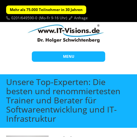
Mehr als 75.000 Teilnehmer in 30 Jahren
0201/649590-0
(Mo-Fr 9-16 Uhr)
Anfrage
MENU
Start
Unsere Top-Experten: Die
Themen
besten und renommiertesten
Trainer und Berater für
Beratung
Softwareentwicklung und IT-
Individuelle Schulungen
Infrastruktur
Offene Seminare
Wissen