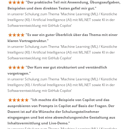
"Der praktische Teil mit Anwendung, Übungsaufgaben,
Beispielen und dem direkten Testen gefiel mir gut."
in unserer Schulung zum Thema 'Machine Learning (ML) / Künstliche
Intelligenz (KI) / Artificial Intelligence (AI) mit ML.NET sowie KI in der
Softwareentwicklung mit GitHub Copilot'
"Es war ein guter Überblick über das Thema mit einer
klaren Vortragstruktur."
in unserer Schulung zum Thema 'Machine Learning (ML) / Künstliche
Intelligenz (KI) / Artificial Intelligence (AI) mit ML.NET sowie KI in der
Softwareentwicklung mit GitHub Copilot'
"Der Kurs war gut strukturiert und verständlich
vorgetragen."
in unserer Schulung zum Thema 'Machine Learning (ML) / Künstliche
Intelligenz (KI) / Artificial Intelligence (AI) mit ML.NET sowie KI in der
Softwareentwicklung mit GitHub Copilot'
"Ich mochte die Beispiele von Copilot und das
ausprobieren von Prompts in Copilot auf Basis der Fragen. Der
Dozent ist auf die Wünsche der Schulungsteilnehmer
eingegangen und bot eine abwechslungsreiche Gestaltung aus
Inhaltsvermittlung und Live-Demo."
in unserer Schulung zum Thema 'Machine Learning (ML) / Künstliche