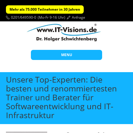
Mehr als 75.000 Teilnehmer in 30 Jahren
0201/649590-0
(Mo-Fr 9-16 Uhr)
Anfrage
MENU
Start
Unsere Top-Experten: Die
Themen
besten und renommiertesten
Trainer und Berater für
Beratung
Softwareentwicklung und IT-
Individuelle Schulungen
Infrastruktur
Offene Seminare
Wissen