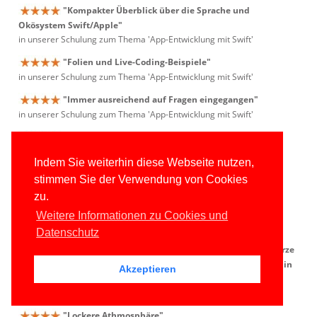
"Kompakter Überblick über die Sprache und
Okösystem Swift/Apple"
in unserer Schulung zum Thema 'App-Entwicklung mit Swift'
"Folien und Live-Coding-Beispiele"
in unserer Schulung zum Thema 'App-Entwicklung mit Swift'
"Immer ausreichend auf Fragen eingegangen"
in unserer Schulung zum Thema 'App-Entwicklung mit Swift'
"Guter Überblick über Swift und Einstieg tvOS"
in unserer Schulung zum Thema 'App-Entwicklung mit Swift'
Indem Sie weiterhin diese Webseite nutzen,
"Swift 3.0"
stimmen Sie der Verwendung von Cookies
in unserer Schulung zum Thema 'App-Entwicklung mit Swift'
zu.
"Guter Überblick"
Weitere Informationen zu Cookies und
in unserer Schulung zum Thema 'App-Entwicklung mit Swift'
Datenschutz
"grundsätzliche Aufteilung des Kurstages: zuerst kurze
Einordnung (UNIX - Folie + Betriebssysteme), dann Einführung in
Akzeptieren
Apple TV Guidelines, dann Livecoding"
in unserer Schulung zum Thema 'App-Entwicklung mit Swift'
"Lockere Athmosphäre"