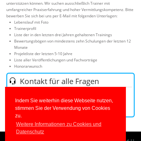
unterstützen können. Wir suchen ausschließlich Trainer mit
Über uns
umfangreicher Praxiserfahrung und hoher Vermittlungskompetenz. Bitte
Suche
bewerben Sie sich bei uns per E-Mail mit folgenden Unterlagen:
Lebenslauf mit Foto
Trainerprofil
Liste der in den letzten drei Jahren gehaltenen Trainings
Bewertungsbögen von mindestens zehn Schulungen der letzten 12
Monate
Projektliste der letzten 5-10 Jahre
Liste aller Veröffentlichungen und Fachvorträge
Honorarwunsch
Kontakt für alle Fragen
Telefon:
0201/649590-0
(Mo-Fr 9-16 Uhr)
E-Mail:
Indem Sie weiterhin diese Webseite nutzen,
stimmen Sie der Verwendung von Cookies
Kontaktformular
zu.
Weitere Informationen zu Cookies und
Datenschutz
© 1996-2026
www.IT-Visions.de
-
Dr. Holger Schwichtenberg
v6.11