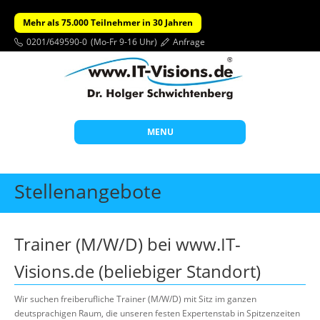
Mehr als 75.000 Teilnehmer in 30 Jahren
0201/649590-0
(Mo-Fr 9-16 Uhr)
Anfrage
MENU
Start
Stellenangebote
Themen
Beratung
Trainer (M/W/D) bei www.IT-
Individuelle Schulungen
Visions.de (beliebiger Standort)
Offene Seminare
Wir suchen freiberufliche Trainer (M/W/D) mit Sitz im ganzen
Wissen
deutsprachigen Raum, die unseren festen Expertenstab in Spitzenzeiten