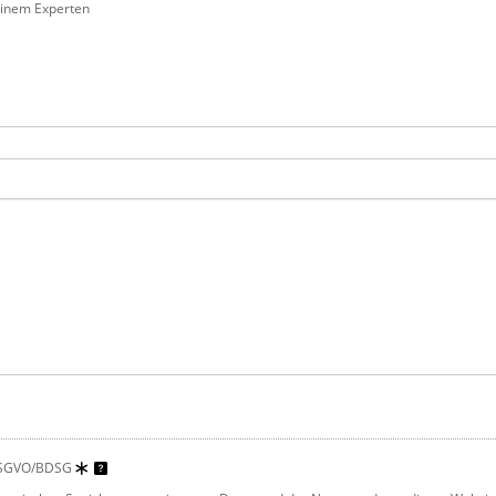
einem Experten
DSGVO/BDSG