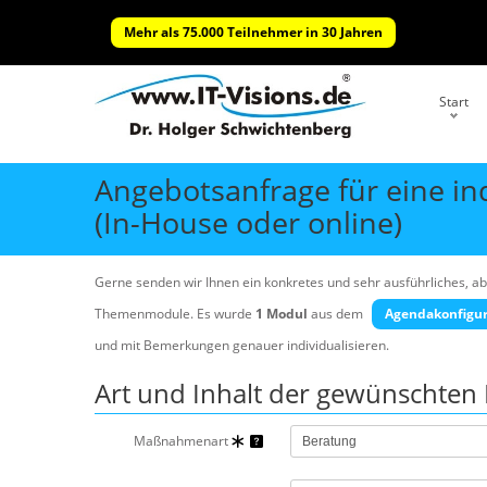
Mehr als 75.000 Teilnehmer in 30 Jahren
Start
Angebotsanfrage für eine in
(In-House oder online)
Gerne senden wir Ihnen ein konkretes und sehr ausführliches, ab
Themenmodule.
Es wurde
1 Modul
aus dem
Agendakonfigur
und mit Bemerkungen genauer individualisieren.
Art und Inhalt der gewünscht
Maßnahmenart