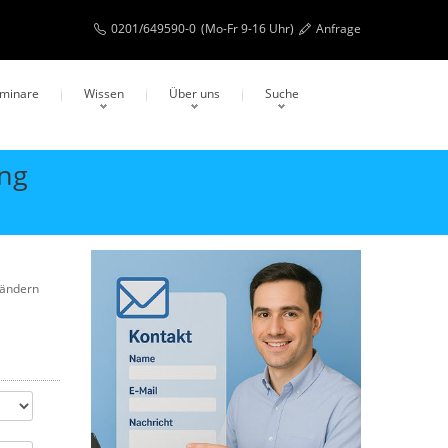
0201/649590-0
(Mo-Fr 9-16 Uhr)
Anfrage
eminare
Wissen
Über uns
Suche
ung
rändern