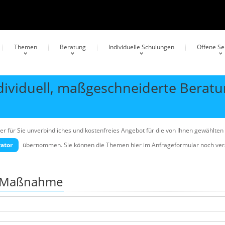
Themen
Beratung
Individuelle Schulungen
Offene S
dividuell, maßgeschneiderte Berat
er für Sie unverbindliches und kostenfreies Angebot für die von Ihnen gewählten
ator
übernommen. Sie können die Themen hier im Anfrageformular noch ve
en Maßnahme