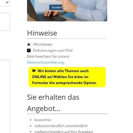
Hinweise
Pflichtfelder
Erläuterungen zum Feld
Bitte beachten Sie unsere
Datenschutzerklärung
.
Wir bieten alle Themen auch
ONLINE an! Wählen Sie bitte im
Formular die entsprechende Option.
Sie erhalten das
Angebot...
kostenfrei
selbstverständlich unverbindlich
maßgeschneidert auf Ihre Angaben