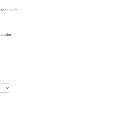
lefonanrufe
se oder