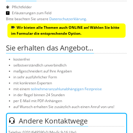
Pflichtfelder
Erläuterungen zum Feld
Bitte beachten Sie unsere
Datenschutzerklärung
.
Wir bieten alle Themen auch ONLINE an! Wählen Sie bitte
im Formular die entsprechende Option.
Sie erhalten das Angebot...
kostenfrei
selbstverständlich unverbindlich
maßgeschneidert auf Ihre Angaben
in sehr ausführlicher Form
mit konkreten Experten
mit einem
teilnehmeranzahlunabhängigen Festpreise
in der Regel binnen 24 Stunden
per E-Mail mit PDF-Anhängen
auf Wunsch erhalten Sie zusätzlich auch einen Anruf von uns!
Andere Kontaktwege
Telefon:
0201/649590-0
(Mo-Fr 9-16 Uhr)