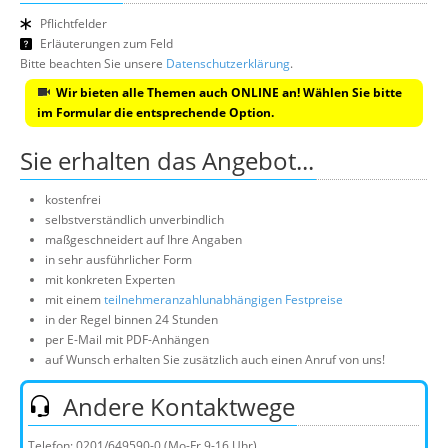
Pflichtfelder
Erläuterungen zum Feld
Bitte beachten Sie unsere
Datenschutzerklärung
.
Wir bieten alle Themen auch ONLINE an! Wählen Sie bitte
im Formular die entsprechende Option.
Sie erhalten das Angebot...
kostenfrei
selbstverständlich unverbindlich
maßgeschneidert auf Ihre Angaben
in sehr ausführlicher Form
mit konkreten Experten
mit einem
teilnehmeranzahlunabhängigen Festpreise
in der Regel binnen 24 Stunden
per E-Mail mit PDF-Anhängen
auf Wunsch erhalten Sie zusätzlich auch einen Anruf von uns!
Andere Kontaktwege
Telefon:
0201/649590-0
(Mo-Fr 9-16 Uhr)