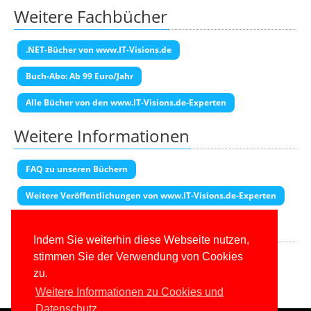
Weitere Fachbücher
.NET-Bücher von www.IT-Visions.de
Buch-Abo: Ab 99 Euro/Jahr
Alle Bücher von den www.IT-Visions.de-Experten
Weitere Informationen
FAQ zu unseren Büchern
Weitere Veröffentlichungen von www.IT-Visions.de-Experten
Transparenzhinweis
Indem Sie weiterhin diese Webseite nutzen,
Diese Seite enthält Partner-Links. Wenn Sie auf einen Amazon-Link
stimmen Sie der Verwendung von Cookies
klicken und dort kaufen, erhalten wir eine Provision.
zu.
Weitere Informationen zu Cookies und
Datenschutz