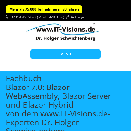
Mehr als 75.000 Teilnehmer in 30 Jahren
0201/649590-0
(Mo-Fr 9-16 Uhr)
Anfrage
MENU
Start
Fachbuch
Themen
Blazor 7.0: Blazor
WebAssembly, Blazor Server
Beratung
und Blazor Hybrid
Individuelle Schulungen
von dem www.IT-Visions.de-
Offene Seminare
Experten Dr. Holger
Wissen
Schwichtenberg