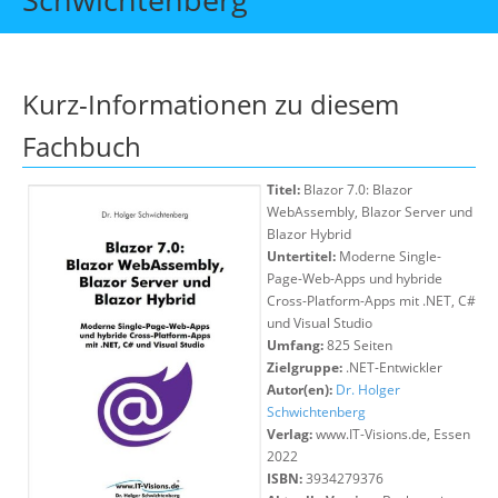
Über uns
Suche
Kurz-Informationen zu diesem
Fachbuch
Titel:
Blazor 7.0: Blazor
WebAssembly, Blazor Server und
Blazor Hybrid
Untertitel:
Moderne Single-
Page-Web-Apps und hybride
Cross-Platform-Apps mit .NET, C#
und Visual Studio
Umfang:
825 Seiten
Zielgruppe:
.NET-Entwickler
Autor(en):
Dr. Holger
Schwichtenberg
Verlag:
www.IT-Visions.de, Essen
2022
ISBN:
3934279376