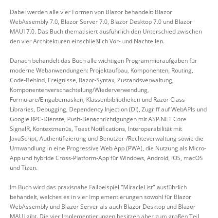
Dabei werden alle vier Formen von Blazor behandelt: Blazor
WebAssembly 7.0, Blazor Server 7.0, Blazor Desktop 7.0 und Blazor
MAUI 7.0. Das Buch thematisiert ausführlich den Unterschied zwischen
den vier Architekturen einschließlich Vor- und Nachteilen.
Danach behandelt das Buch alle wichtigen Programmieraufgaben für
moderne Webanwendungen: Projektaufbau, Komponenten, Routing,
Code-Behind, Ereignisse, Razor-Syntax, Zustandsverwaltung,
Komponentenverschachtelung/Wiederverwendung,
Formulare/Eingabemasken, Klassenbibliotheken und Razor Class
Libraries, Debugging, Dependency Injection (DI), Zugriff auf WebAPIs und
Google RPC-Dienste, Push-Benachrichtigungen mit ASP.NET Core
SignalR, Kontextmenüs, Toast Notifications, Interoperabilität mit
JavaScript, Authentifizierung und Benutzer-/Rechteverwaltung sowie die
Umwandlung in eine Progressive Web App (PWA), die Nutzung als Micro-
App und hybride Cross-Platform-App für Windows, Android, iOS, macOS
und Tizen.
Im Buch wird das praxisnahe Fallbeispiel "MiracleList" ausführlich
behandelt, welches es in vier Implementierungen sowohl für Blazor
WebAssembly und Blazor Server als auch Blazor Desktop und Blazor
MAUI gibt. Die vier Implementierungen besitzen aber zum großen Teil