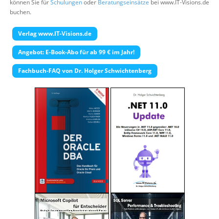
können Sie für
Schulungen
oder
Beratungseinsätze
bei www.IT-Visions.de
Über uns
buchen.
Suche
Verlag www.IT-Visions.de
Angebot: E-Book-Abo für ab 99 € im Jahr!
Fachbuch-FAQ von Dr. Holger Schwichtenberg