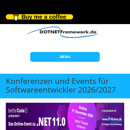
Buy me a coffee
MENU
Start
Konferenzen und Events für
Themen
Softwareentwickler 2026/2027
Beratung
Individuelle Schulungen
Offene Seminare
Wissen