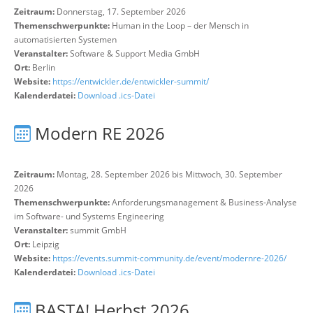
Zeitraum:
Donnerstag, 17. September 2026
Themenschwerpunkte:
Human in the Loop – der Mensch in
automatisierten Systemen
Veranstalter:
Software & Support Media GmbH
Ort:
Berlin
Website:
https://entwickler.de/entwickler-summit/
Kalenderdatei:
Download .ics-Datei
Modern RE 2026
Zeitraum:
Montag, 28. September 2026 bis Mittwoch, 30. September
2026
Themenschwerpunkte:
Anforderungsmanagement & Business-Analyse
im Software- und Systems Engineering
Veranstalter:
summit GmbH
Ort:
Leipzig
Website:
https://events.summit-community.de/event/modernre-2026/
Kalenderdatei:
Download .ics-Datei
BASTA! Herbst 2026