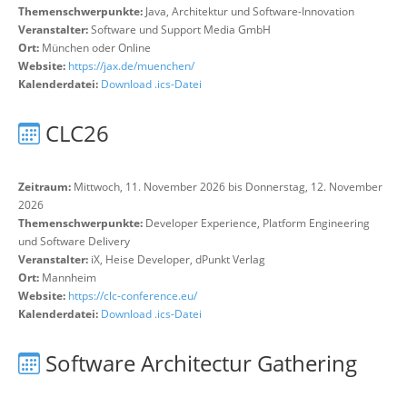
Themenschwerpunkte:
Java, Architektur und Software-Innovation
Veranstalter:
Software und Support Media GmbH
Ort:
München oder Online
Website:
https://jax.de/muenchen/
Kalenderdatei:
Download .ics-Datei
CLC26
Zeitraum:
Mittwoch, 11. November 2026 bis Donnerstag, 12. November
2026
Themenschwerpunkte:
Developer Experience, Platform Engineering
und Software Delivery
Veranstalter:
iX, Heise Developer, dPunkt Verlag
Ort:
Mannheim
Website:
https://clc-conference.eu/
Kalenderdatei:
Download .ics-Datei
Software Architectur Gathering