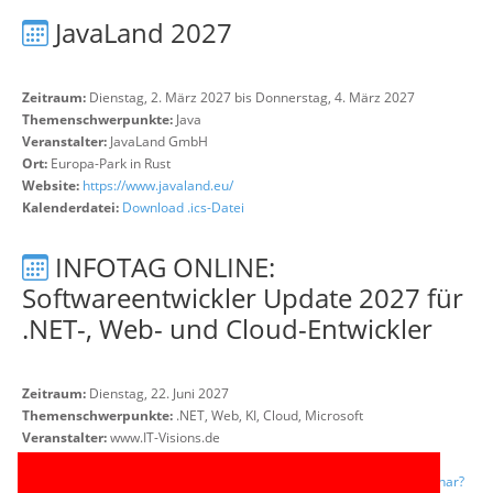
JavaLand 2027
Zeitraum:
Dienstag, 2. März 2027 bis Donnerstag, 4. März 2027
Themenschwerpunkte:
Java
Veranstalter:
JavaLand GmbH
Ort:
Europa-Park in Rust
Website:
https://www.javaland.eu/
Kalenderdatei:
Download .ics-Datei
INFOTAG ONLINE:
Softwareentwickler Update 2027 für
.NET-, Web- und Cloud-Entwickler
Zeitraum:
Dienstag, 22. Juni 2027
Themenschwerpunkte:
.NET, Web, KI, Cloud, Microsoft
Veranstalter:
www.IT-Visions.de
Ort:
Online-Event mit ZOOM
Website:
https://www.it-visions.de/Produkte/Seminare/OffenesSeminar?