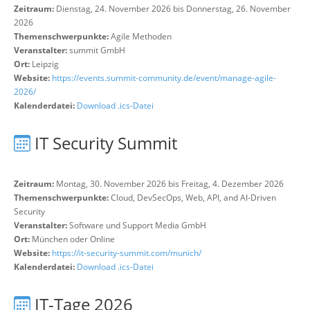
Zeitraum:
Dienstag, 24. November 2026 bis Donnerstag, 26. November
2026
Themenschwerpunkte:
Agile Methoden
Veranstalter:
summit GmbH
Ort:
Leipzig
Website:
https://events.summit-community.de/event/manage-agile-
2026/
Kalenderdatei:
Download .ics-Datei
IT Security Summit
Zeitraum:
Montag, 30. November 2026 bis Freitag, 4. Dezember 2026
Themenschwerpunkte:
Cloud, DevSecOps, Web, API, and AI-Driven
Security
Veranstalter:
Software und Support Media GmbH
Ort:
München oder Online
Website:
https://it-security-summit.com/munich/
Kalenderdatei:
Download .ics-Datei
IT-Tage 2026