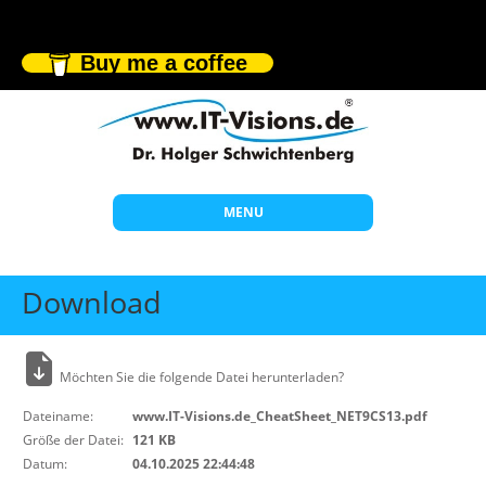
Buy me a coffee
MENU
Start
Download
Themen
Beratung
Möchten Sie die folgende Datei herunterladen?
Individuelle Schulungen
Dateiname:
www.IT-Visions.de_CheatSheet_NET9CS13.pdf
Offene Seminare
Größe der Datei:
121 KB
Datum:
04.10.2025 22:44:48
Wissen