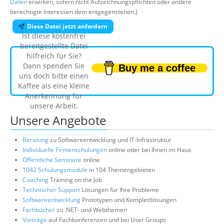
Daten
erwirken, sofern nicht Aufzeichnungspflichten oder andere
berechtigte Interessen dem entgegenstehen.)
Diese Datei jetzt anfordern
Ist diese kostenfrei
bereitgestellte Datei
hilfreich für Sie?
Dann spenden Sie
Buy me a coffee
uns doch bitte einen
Kaffee als eine kleine
Anerkennung für
unsere Arbeit.
Unsere Angebote
Beratung
zu Softwareentwicklung und IT-Infrastruktur
Individuelle Firmenschulungen
online oder bei Ihnen im Haus
Öffentliche Seminare
online
1042 Schulungsmodule
in 104 Themengebieten
Coaching
Training on the Job
Technischer Support
Lösungen für Ihre Probleme
Softwareentwicklung
Prototypen und Komplettlösungen
Fachbücher
zu .NET- und Webthemen
Vorträge
auf Fachkonferenzen und bei User Groups