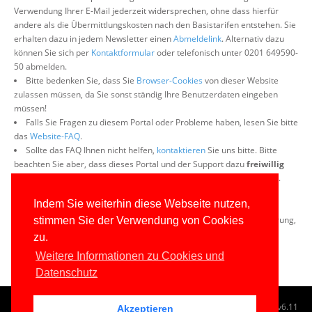
Verwendung Ihrer E-Mail jederzeit widersprechen, ohne dass hierfür
andere als die Übermittlungskosten nach den Basistarifen entstehen. Sie
erhalten dazu in jedem Newsletter einen
Abmeldelink
. Alternativ dazu
können Sie sich per
Kontaktformular
oder telefonisch unter 0201 649590-
50 abmelden.
Bitte bedenken Sie, dass Sie
Browser-Cookies
von dieser Website
zulassen müssen, da Sie sonst ständig Ihre Benutzerdaten eingeben
müssen!
Falls Sie Fragen zu diesem Portal oder Probleme haben, lesen Sie bitte
das
Website-FAQ
.
Sollte das FAQ Ihnen nicht helfen,
kontaktieren
Sie uns bitte. Bitte
beachten Sie aber, dass dieses Portal und der Support dazu
freiwillig
und ehrenamtlich
ist. Daher kann eine Antwort einige Tage dauern.
Wenn Sie mit der Registrierung für den Newsletter nicht
Indem Sie weiterhin diese Webseite nutzen,
einverstanden sind, können Sie diese Datei nicht auf diesem Wege
beziehen. Bitte melden Sie sich dann ggf. bei uns
telefonisch
zur Klärung,
stimmen Sie der Verwendung von Cookies
auf welchem Wege Sie die Datei erhalten können.
zu.
Weitere Informationen zu Cookies und
Datenschutz
© 1996-2026
www.IT-Visions.de
-
Dr. Holger Schwichtenberg
v6.11
Akzeptieren