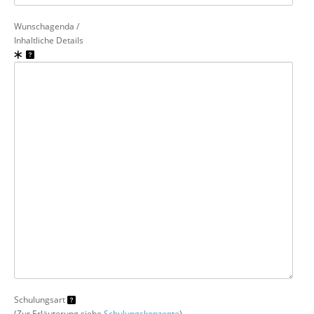
Wunschagenda /
Inhaltliche Details
Schulungsart
(Zur Erläuterung siehe
Schulungskonzepte
)