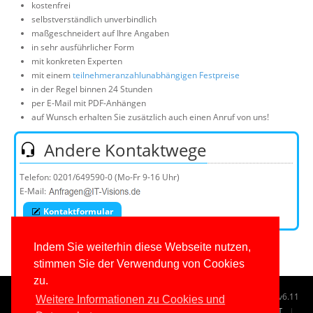
kostenfrei
selbstverständlich unverbindlich
maßgeschneidert auf Ihre Angaben
in sehr ausführlicher Form
mit konkreten Experten
mit einem
teilnehmeranzahlunabhängigen Festpreise
in der Regel binnen 24 Stunden
per E-Mail mit PDF-Anhängen
auf Wunsch erhalten Sie zusätzlich auch einen Anruf von uns!
Andere Kontaktwege
Telefon:
0201/649590-0
(Mo-Fr 9-16 Uhr)
E-Mail:
Kontaktformular
Indem Sie weiterhin diese Webseite nutzen,
stimmen Sie der Verwendung von Cookies
zu.
© 1996-2026
www.IT-Visions.de
-
Dr. Holger Schwichtenberg
v6.11
Weitere Informationen zu Cookies und
START
SUCHE
TAG CLOUD
SITEMAP
KONTAKT