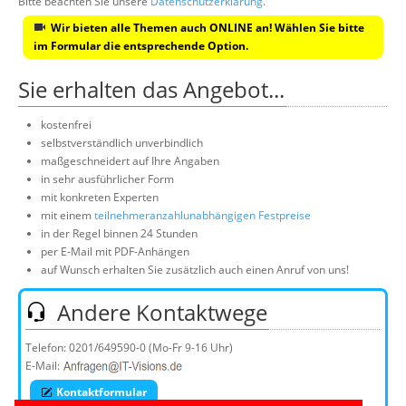
Bitte beachten Sie unsere
Datenschutzerklärung
.
Wir bieten alle Themen auch ONLINE an! Wählen Sie bitte
im Formular die entsprechende Option.
Sie erhalten das Angebot...
kostenfrei
selbstverständlich unverbindlich
maßgeschneidert auf Ihre Angaben
in sehr ausführlicher Form
mit konkreten Experten
mit einem
teilnehmeranzahlunabhängigen Festpreise
in der Regel binnen 24 Stunden
per E-Mail mit PDF-Anhängen
auf Wunsch erhalten Sie zusätzlich auch einen Anruf von uns!
Andere Kontaktwege
Telefon:
0201/649590-0
(Mo-Fr 9-16 Uhr)
E-Mail:
Kontaktformular