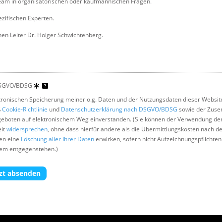
eam in organisatorischen oder kaufmännischen Fragen.
ezifischen Experten.
hen Leiter Dr. Holger Schwichtenberg.
DSGVO/BDSG
ektronischen Speicherung meiner o.g. Daten und der Nutzungsdaten dieser Websit
ß
Cookie-Richtlinie
und
Datenschutzerklärung nach DSGVO/BDSG
sowie der Zuse
geboten auf elektronischem Weg einverstanden. (Sie können der Verwendung der
eit
widersprechen
, ohne dass hierfür andere als die Übermittlungskosten nach d
nen eine
Löschung aller Ihrer Daten
erwirken, sofern nicht Aufzeichnungspflichten
dem entgegenstehen.)
zt absenden