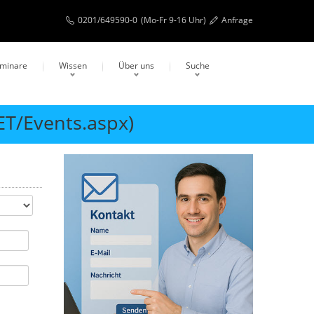
0201/649590-0
(Mo-Fr 9-16 Uhr)
Anfrage
eminare
Wissen
Über uns
Suche
ET/Events.aspx)