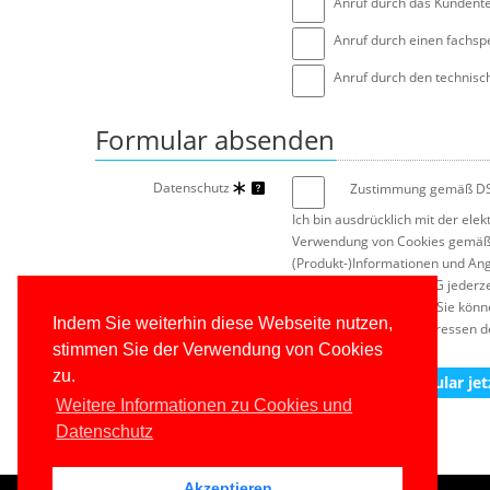
Anruf durch das Kundent
Anruf durch einen fachsp
Anruf durch den technisc
Formular absenden
Datenschutz
Zustimmung gemäß 
Ich bin ausdrücklich mit der el
Verwendung von Cookies gemä
(Produkt-)Informationen und An
Adresse gemäß § 7 UWG jederz
Basistarifen entstehen. Sie kön
Indem Sie weiterhin diese Webseite nutzen,
andere berechtigte Interessen 
stimmen Sie der Verwendung von Cookies
zu.
Kontaktformular jet
Weitere Informationen zu Cookies und
Datenschutz
Akzeptieren