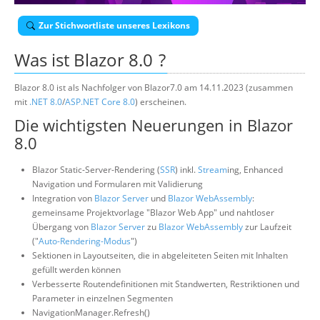
Über uns
Zur Stichwortliste unseres Lexikons
Suche
Was ist
Blazor 8.0
?
Blazor 8.0 ist als Nachfolger von Blazor7.0 am 14.11.2023 (zusammen
mit
.NET 8.0
/
ASP.NET Core 8.0
) erscheinen.
Die wichtigsten Neuerungen in Blazor
8.0
Blazor Static-Server-Rendering (
SSR
) inkl.
Stream
ing, Enhanced
Navigation und Formularen mit Validierung
Integration von
Blazor Server
und
Blazor WebAssembly
:
gemeinsame Projektvorlage "Blazor Web App" und nahtloser
Übergang von
Blazor Server
zu
Blazor WebAssembly
zur Laufzeit
("
Auto-Rendering-Modus
")
Sektionen in Layoutseiten, die in abgeleiteten Seiten mit Inhalten
gefüllt werden können
Verbesserte Routendefinitionen mit Standwerten, Restriktionen und
Parameter in einzelnen Segmenten
NavigationManager.Refresh()