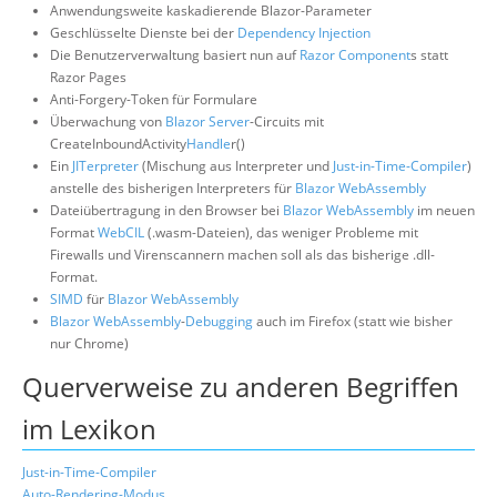
Anwendungsweite kaskadierende Blazor-Parameter
Geschlüsselte Dienste bei der
Dependency Injection
Die Benutzerverwaltung basiert nun auf
Razor Component
s statt
Razor Pages
Anti-Forgery-Token für Formulare
Überwachung von
Blazor Server
-Circuits mit
CreateInboundActivity
Handle
r()
Ein
JITerpreter
(Mischung aus Interpreter und
Just-in-Time-Compiler
)
anstelle des bisherigen Interpreters für
Blazor WebAssembly
Dateiübertragung in den Browser bei
Blazor WebAssembly
im neuen
Format
WebCIL
(.wasm-Dateien), das weniger Probleme mit
Firewalls und Virenscannern machen soll als das bisherige .dll-
Format.
SIMD
für
Blazor WebAssembly
Blazor WebAssembly
-
Debugging
auch im Firefox (statt wie bisher
nur Chrome)
Querverweise zu anderen Begriffen
im Lexikon
Just-in-Time-Compiler
Auto-Rendering-Modus