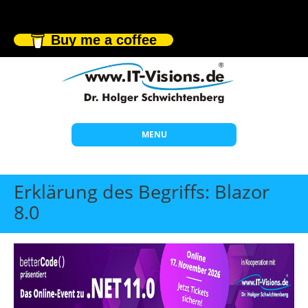
Buy me a coffee
MENU
Start
Erklärung des Begriffs: Blazor
Themen
8.0
Beratung
Individuelle Schulungen
Offene Seminare
Wissen