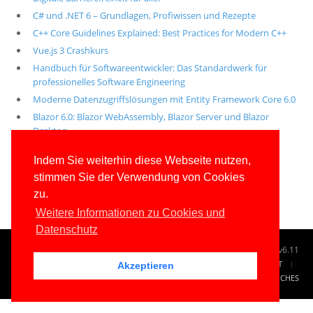
C# und .NET 6 – Grundlagen, Profiwissen und Rezepte
C++ Core Guidelines Explained: Best Practices for Modern C++
Vue.js 3 Crashkurs
Handbuch für Softwareentwickler: Das Standardwerk für
professionelles Software Engineering
Moderne Datenzugriffslösungen mit Entity Framework Core 6.0
Blazor 6.0: Blazor WebAssembly, Blazor Server und Blazor
Desktop
Alle unsere aktuellen Fachbücher
Indem Sie weiterhin diese Webseite nutzen,
stimmen Sie der Verwendung von Cookies
E-Book-Abo für ab 99 Euro im Jahr
zu.
Weitere Informationen zu Cookies und
Datenschutz
© 1996-2026
www.IT-Visions.de
-
Dr. Holger Schwichtenberg
v6.11
START
SUCHE
TAG CLOUD
SITEMAP
KONTAKT
Akzeptieren
IMPRESSUM
RECHTLICHES