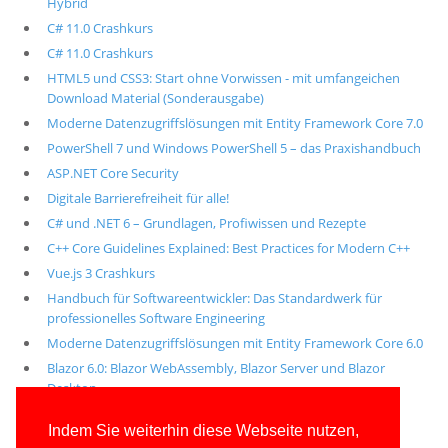
Hybrid
C# 11.0 Crashkurs
C# 11.0 Crashkurs
HTML5 und CSS3: Start ohne Vorwissen - mit umfangeichen
Download Material (Sonderausgabe)
Moderne Datenzugriffslösungen mit Entity Framework Core 7.0
PowerShell 7 und Windows PowerShell 5 – das Praxishandbuch
ASP.NET Core Security
Digitale Barrierefreiheit für alle!
C# und .NET 6 – Grundlagen, Profiwissen und Rezepte
C++ Core Guidelines Explained: Best Practices for Modern C++
Vue.js 3 Crashkurs
Handbuch für Softwareentwickler: Das Standardwerk für
professionelles Software Engineering
Moderne Datenzugriffslösungen mit Entity Framework Core 6.0
Blazor 6.0: Blazor WebAssembly, Blazor Server und Blazor
Desktop
Alle unsere aktuellen Fachbücher
Indem Sie weiterhin diese Webseite nutzen,