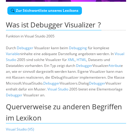
Über uns
Zur Stichwortliste unseres Lexikons
Suche
Was ist
Debugger Visualizer
?
Funktion in Visual Stuido 2005
Durch
Debugger
Visualizer kann beim
Debugging
für komplexe
Variable
ninhalte eine adäquate Darstellung angeboten werden. In
Visual
Studio
2005 sind solche Visualizer für
XML
,
HTML
, Datasets und
Datatables vorhanden. Ein Typ zeigt durch
Debugger
Visualizer
Attribut
e
an, wie er sinnvoll dargestellt werden kann. Eigene Visualizer kann man
mit Klassen realisieren, die IDebugVisualizer implementieren. Die Klasse
Microsoft.VisualStudio.
Debugger
Visualizers.Dialog
Debugger
Visualizer
enthält dafür ein Muster.
Visual Studio
2005 bietet eine Elementvorlage
Debugger
Visualizer an.
Querverweise zu anderen Begriffen
im Lexikon
Visual Studio (VS)