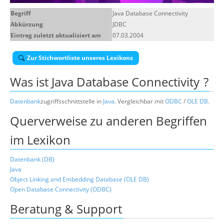
Über uns
Begriff
Java Database Connectivity
Abkürzung
JDBC
Suche
Eintrag zuletzt aktualisiert am
07.03.2004
Zur Stichwortliste unseres Lexikons
Was ist
Java Database Connectivity
?
Datenbank
zugriffsschnittstelle in
Java
. Vergleichbar mit
ODBC
/
OLE DB
.
Querverweise zu anderen Begriffen
im Lexikon
Datenbank (DB)
Java
Object Linking and Embedding Database (OLE DB)
Open Database Connectivity (ODBC)
Beratung & Support