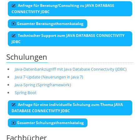
Anfrage für Beratung/Consulting zu JAVA DATABASE
CONNECTIVITY JDBC
Gesamter Beratungsthemenkatalog
Technischer Support zum JAVA DATABASE CONNECTIVITY
JDBC
Schulungen
Java-Datenbankzugriff mit Java Database Connectivity (JDBC)
Java 7-Update (Neuerungen in Java 7)
Java-Spring (Springframework)
Spring Boot
Anfrage für eine individuelle Schulung zum Thema JAVA
DATABASE CONNECTIVITY JDBC
Gesamter Schulungsthemenkatalog
Fachbücher