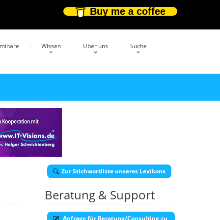
Buy me a coffee
eminare
Wissen
Über uns
Suche
Zur Stichwortliste unseres Lexikons
Beratung & Support
Anfrage für Beratung/Consulting zu