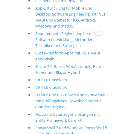
Self-Service AI mit Power BI
App-Entwicklung für Mobile und
Desktop: Software Engineering mit .NET
MAUI und Comet für iOS, Android,
Windows und macOS
Requirements Engineering für die agile
Softwareentwicklung: Methoden,
Techniken und Strategien
Cross-Plattform-Apps mit .NET MAUI
entwickeln
Blazor 7.0: Blazor WebAssembly, Blazor
Server und Blazor Hybrid
C# 11.0 Crashkurs
C# 11.0 Crashkurs
HTML5 und CSS3: Start ohne Vorwissen -
mit umfangeichen Download Material
(Sonderausgabe)
Moderne Datenzugriffslösungen mit
Entity Framework Core 7.0
PowerShell 7 und Windows PowerShell 5
– das Praxishandbuch