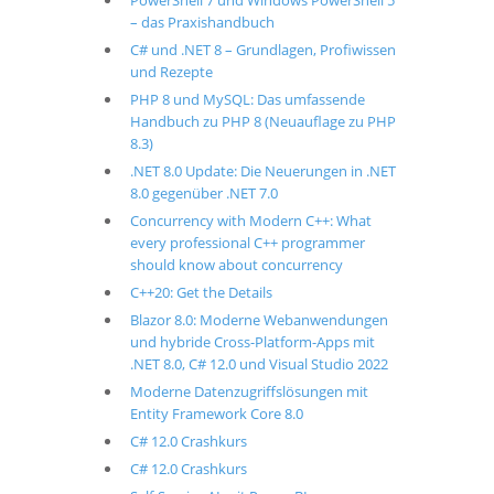
PowerShell 7 und Windows PowerShell 5
– das Praxishandbuch
C# und .NET 8 – Grundlagen, Profiwissen
und Rezepte
PHP 8 und MySQL: Das umfassende
Handbuch zu PHP 8 (Neuauflage zu PHP
8.3)
.NET 8.0 Update: Die Neuerungen in .NET
8.0 gegenüber .NET 7.0
Concurrency with Modern C++: What
every professional C++ programmer
should know about concurrency
C++20: Get the Details
Blazor 8.0: Moderne Webanwendungen
und hybride Cross-Platform-Apps mit
.NET 8.0, C# 12.0 und Visual Studio 2022
Moderne Datenzugriffslösungen mit
Entity Framework Core 8.0
C# 12.0 Crashkurs
C# 12.0 Crashkurs