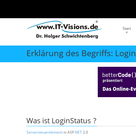
Start
Erklärung des Begriffs: Logi
Was ist
LoginStatus
?
Serversteuerelement
in ASP
.NET
2.0