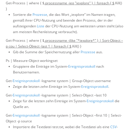
Get-Process | where { $
.processname -ieq "iexplore" } | foreach { $
.Kill()
}
Sortiere die
Prozesse
, die das Wort „iexplore“ im Namen tragen,
gemäß ihrer CPU-Nutzung und beende den Prozess, der in der
aufsteigenden
Liste
der CPU-Nutzung am weitesten unten steht (also
am meisten Rechenleistung verbraucht).
Get-Process | where { $
.processname -ilike "*iexplore*" } | Sort-Object –
p cpu | Select-Object -last 1 | foreach { $
.Kill() }
Gib die Summe der Speichernutzung aller
Prozesse
aus.
Ps | Measure-Object workingset
Gruppiere die Einträge im System-
Ereignisprotokoll
nach
Benutzernamen.
Get-
Ereignisprotokoll
-logname system | Group-Object username
Zeige die letzten zehn Einträge im System-
Ereignisprotokoll
.
Get-
Ereignisprotokoll
-logname system | Select-Object –last 10
Zeige für die letzten zehn Einträge im System-
Ereignisprotokoll
die
Quelle an.
Get-
Ereignisprotokoll
-logname system | Select-Object –first 10 | Select-
Object -p source
Importiere die Textdatei test.txt, wobei die Textdatei als eine
CSV
-