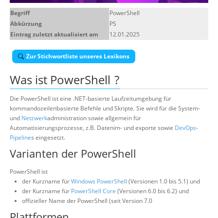
Über uns
Begriff
PowerShell
Abkürzung
PS
Suche
Eintrag zuletzt aktualisiert am
12.01.2025
Zur Stichwortliste unseres Lexikons
Was ist
PowerShell
?
Die PowerShell ist eine .NET-basierte Laufzeitumgebung für
kommandozeilenbasierte Befehle und Skripte. Sie wird für die System-
und
Netzwerk
administration sowie allgemein für
Automatisierungsprozesse, z.B. Datenim- und exporte sowie
DevOps
-
Pipeline
s eingesetzt.
Varianten der PowerShell
PowerShell ist
der Kurzname für
Windows PowerShell
(Versionen 1.0 bis 5.1) und
der Kurzname für
PowerShell Core
(Versionen 6.0 bis 6.2) und
offizieller Name der PowerShell (seit Version 7.0
Plattformen