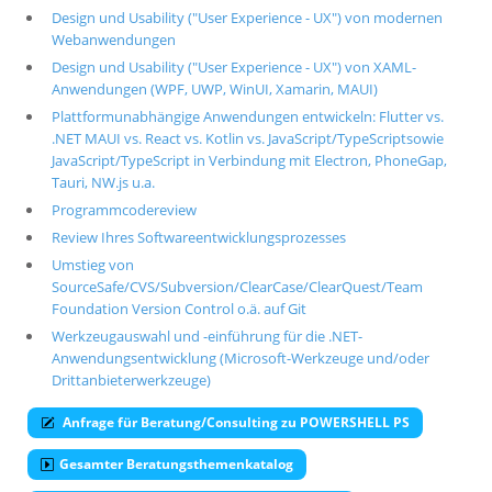
Design und Usability ("User Experience - UX") von modernen
Webanwendungen
Design und Usability ("User Experience - UX") von XAML-
Anwendungen (WPF, UWP, WinUI, Xamarin, MAUI)
Plattformunabhängige Anwendungen entwickeln: Flutter vs.
.NET MAUI vs. React vs. Kotlin vs. JavaScript/TypeScriptsowie
JavaScript/TypeScript in Verbindung mit Electron, PhoneGap,
Tauri, NW.js u.a.
Programmcodereview
Review Ihres Softwareentwicklungsprozesses
Umstieg von
SourceSafe/CVS/Subversion/ClearCase/ClearQuest/Team
Foundation Version Control o.ä. auf Git
Werkzeugauswahl und -einführung für die .NET-
Anwendungsentwicklung (Microsoft-Werkzeuge und/oder
Drittanbieterwerkzeuge)
Anfrage für Beratung/Consulting zu POWERSHELL PS
Gesamter Beratungsthemenkatalog