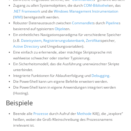
Zugang zu allen Systemobjekten, die durch
COM-Bibliothek
en, das
.NET Framework
und die
Windows Management Instrumentation
(
WMI
) bereitgestellt werden.
Robuster Datenaustausch zwischen
Commandlet
s durch
Pipeline
s
basierend auf typisierten
Objekt
en.
Ein einheitliches Navigationsparadigma für verschiedene Speicher
(z.B.
Dateisystem
,
Registrierungsdatenbank
,
Zertifikat
speicher,
Active Directory
und Umgebungsvariablen).
Eine einfach zu erlernende, aber mächtige Skriptsprache mit
wahlweise schwacher oder starker Typisierung.
Ein Sicherheitsmodell, das die Ausführung unerwünschter Skripte
unterbindet.
Integrierte Funktionen für Ablaufverfolgung und
Debugging
.
Die PowerShell kann um eigene Befehle erweitert werden.
Die PowerShell kann in eigene Anwendungen integriert werden
(Hosting).
Beispiele
Beende alle
Prozesse
durch Aufruf der
Methode
Kill(), die „iexplore“
heißen, wobei die Groß-/Kleinschreibung des Prozessnamens
irrelevant ist.