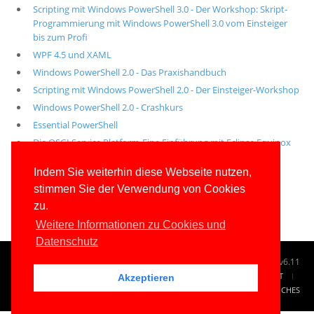
Scripting mit Windows PowerShell 3.0 - Der Workshop: Skript-
Programmierung mit Windows PowerShell 3.0 vom Einsteiger
bis zum Profi
WPF 4.5 und XAML
Windows PowerShell 2.0 - Das Praxishandbuch
Scripting mit Windows PowerShell 2.0 - Der Einsteiger-Workshop
Windows PowerShell 2.0 - Crashkurs
Essential PowerShell
Die OSGI Service Platform-Eine Einführung mit Eclipse Equinox
Alle unsere aktuellen Fachbücher
Indem Sie weiterhin diese Webseite nutzen,
stimmen Sie der Verwendung von Cookies
E-Book-Abo für ab 99 Euro im Jahr
zu.
Weitere Informationen zu Cookies und
Datenschutz
© 1996-2026
www.IT-Visions.de
-
Dr. Holger Schwichtenberg
v6.11
START
SUCHE
TAG CLOUD
SITEMAP
KONTAKT
Akzeptieren
IMPRESSUM
RECHTLICHES