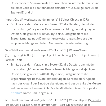
Datei mit dem Semikolon als Trennzeichen zu interpretieren ist und
die erste Zeile die Spaltennamen enthalten muss. Zeige daraus die
Spalten ID und Url.
Import-Csv d:\_work\test.txt -delimiter ";" | Select-Object -p ID,Url
Ermittle aus dem Verzeichnis System32 alle Dateien, die mit dem
Buchstaben „a“ beginnen. Beschränke die Menge auf diejenigen
Dateien, die größer als 40.000 Byte sind, und gruppiere die
Ergebnismenge nach Dateinamenerweiterungen. Sortiere die
gruppierte Menge nach dem Namen der Dateierweiterung.
Get-ChildItem c:\windows\system32 -filter a*.* | Where-Object
{$_.Length –gt 40000} | Group-Object Erweiterung | Sort-Object name |
Format-Table
Ermittle aus dem Verzeichnis System32 alle Dateien, die mit dem
Buchstaben „b“ beginnen. Beschränke die Menge auf diejenigen
Dateien, die größer als 40.000 Byte sind, und gruppiere die
Ergebnismenge nach Dateierweiterungen. Sortiere die Gruppen
nach der Anzahl der Einträge absteigend und beschränke die Menge
auf das oberste Element. Gib für alle Mitglieder dieser Gruppe die
Attribut
e Name und Length aus.
Get-ChildItem c:\windows\system32 -filter b*.* | Where-Object {$
.Length
–gt 40000} | Group-Object Erweiterung | Sort-Object count -desc |