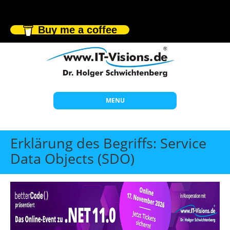
Buy me a coffee
MENU
Start
Erklärung des Begriffs: Service
Themen
Data Objects (SDO)
Beratung
Individuelle Schulungen
Offene Seminare
Wissen