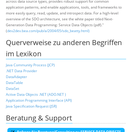
across data source types, provides robust support for common
application patterns, and enable applications, tools, and frameworks to
more easily query, read, update, and introspect data. For a high-level
overview of the SDO architecture, see the white paper titled Next-
Generation Data Programming: Service Data Objects (pdf)."
(
dev2dev.bea.com/pub/a/2004/05/sdo_beatty.html)
Querverweise zu anderen Begriffen
im Lexikon
Java Community Process (JCP)
.NET Data Provider
DataAdapter
DataTable
DataSet
Active Data Objects .NET (ADO.NET )
Application Programming Interface (API)
Java Specification Request (JSR)
Beratung & Support
Anfrage für Beratung/Consulting zu SERVICE DATA OBJECTS