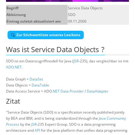
Über uns
Begriff
Service Data Objects
Abkürzung
SDO
Suche
Eintrag zuletzt aktualisiert am
09.11.2006
Zur Stichwortliste unseres Lexikons
Was ist
Service Data Objects
?
SDO ist ein Datenzugriffmodell für Java (
JSR
-235), das vergleichbar ist mit
ADO.NET
.
Data Graph =
DataSet
Data Objects =
DataTable
Data Access Service = ADO
.NET Data Provider
/
DataAdapter
Zitat
"Service Data Objects (SDO) is a specification recently published jointly
by BEA and IBM, and is being standardized through the
Java Community
Process
by the
JSR
-235 Expert Group. SDO is a data programming
architecture and
API
for the Java platform that unifies data programming