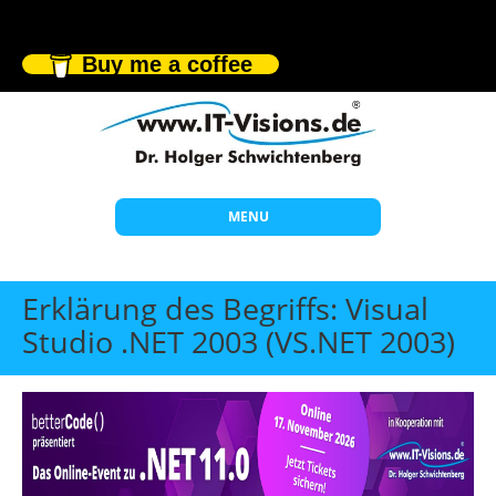
Buy me a coffee
MENU
Start
Erklärung des Begriffs: Visual
Themen
Studio .NET 2003 (VS.NET 2003)
Beratung
Individuelle Schulungen
Offene Seminare
Wissen