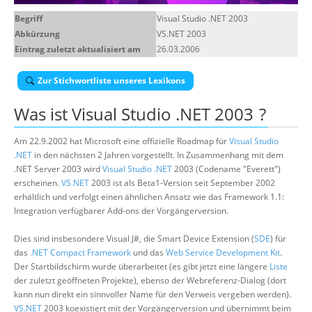
Über uns
Begriff
Visual Studio .NET 2003
Abkürzung
VS.NET 2003
Suche
Eintrag zuletzt aktualisiert am
26.03.2006
Zur Stichwortliste unseres Lexikons
Was ist
Visual Studio .NET 2003
?
Am 22.9.2002 hat Microsoft eine offizielle Roadmap für
Visual Studio
.NET
in den nächsten 2 Jahren vorgestellt. In Zusammenhang mit dem
.NET Server 2003 wird
Visual Studio .NET
2003 (Codename "Everett")
erscheinen.
VS.NET
2003 ist als Beta1-Version seit September 2002
erhältlich und verfolgt einen ähnlichen Ansatz wie das Framework 1.1:
Integration verfügbarer Add-ons der Vorgängerversion.
Dies sind insbesondere Visual J#, die Smart Device Extension (
SDE
) für
das
.NET Compact Framework
und das
Web Service Development Kit
.
Der Startbildschirm wurde überarbeitet (es gibt jetzt eine längere
Liste
der zuletzt geöffneten Projekte), ebenso der Webreferenz-Dialog (dort
kann nun direkt ein sinnvoller Name für den Verweis vergeben werden).
VS.NET
2003 koexistiert mit der Vorgängerversion und übernimmt beim