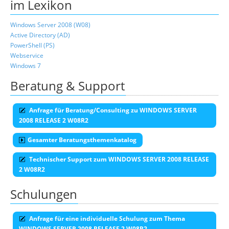
im Lexikon
Windows Server 2008 (W08)
Active Directory (AD)
PowerShell (PS)
Webservice
Windows 7
Beratung & Support
Anfrage für Beratung/Consulting zu WINDOWS SERVER
2008 RELEASE 2 W08R2
Gesamter Beratungsthemenkatalog
Technischer Support zum WINDOWS SERVER 2008 RELEASE
2 W08R2
Schulungen
Anfrage für eine individuelle Schulung zum Thema
WINDOWS SERVER 2008 RELEASE 2 W08R2