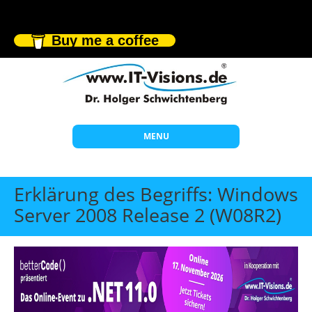
Buy me a coffee
MENU
Start
Erklärung des Begriffs: Windows
Themen
Server 2008 Release 2 (W08R2)
Beratung
Individuelle Schulungen
Offene Seminare
Wissen