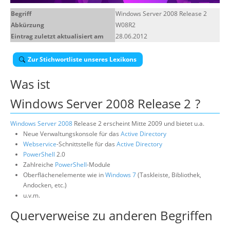
Über uns
Begriff
Windows Server 2008 Release 2
Abkürzung
W08R2
Suche
Eintrag zuletzt aktualisiert am
28.06.2012
Zur Stichwortliste unseres Lexikons
Was ist
Windows Server 2008 Release 2
?
Windows Server 2008
Release 2 erscheint Mitte 2009 und bietet u.a.
Neue Verwaltungskonsole für das
Active Directory
Webservice
-Schnittstelle für das
Active Directory
PowerShell
2.0
Zahlreiche
PowerShell
-Module
Oberflächenelemente wie in
Windows 7
(Taskleiste, Bibliothek,
Andocken, etc.)
u.v.m.
Querverweise zu anderen Begriffen