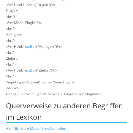
<%= Html.Hidden("FlugNr")%>
FlugNr:
<br />
<%= Model.FlugNr %>
<br />
Abflugort:
<br />
<%= Html.
TextBox
("Abflugort")%>
<br />
Zielort:
<br />
<%= Html.
TextBox
("Zielort")%>
<br />
<input type="submit" value="Save Flug" />
</form>
Listing 8: View "/Flug/Edit.aspx" zur Eingabe von Flugdaten
Querverweise zu anderen Begriffen
im Lexikon
ASP.NET Core Model View Controler