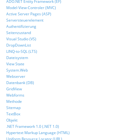
ADO.NET Entity Framework (EF)
Model-View-Controler (MVC)
Active Server Pages (ASP)
Serversteuerelement
Authentifizierung
Seitenzustand
Visual Studio (VS)
DropDownList
LINQ-to-SQL (LTS)
Dateisystem
View State
System.Web
Webserver
Datenbank (DB)
GridView
Webforms
Methode
Sitemap
TextBox
Objekt
.NET Framework 1.0 (.NET 1.0)
Hypertext Markup Language (HTML)
Uniform Resource Locator (URL)