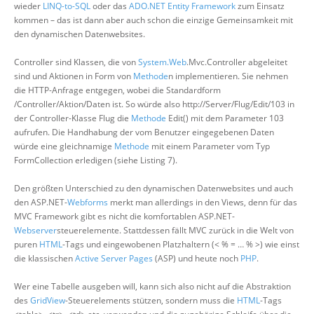
wieder
LINQ-to-SQL
oder das
ADO.NET Entity Framework
zum Einsatz
kommen – das ist dann aber auch schon die einzige Gemeinsamkeit mit
den dynamischen Datenwebsites.
Controller sind Klassen, die von
System.Web
.Mvc.Controller abgeleitet
sind und Aktionen in Form von
Methode
n implementieren. Sie nehmen
die HTTP-Anfrage entgegen, wobei die Standardform
/Controller/Aktion/Daten ist. So würde also http://Server/Flug/Edit/103 in
der Controller-Klasse Flug die
Methode
Edit() mit dem Parameter 103
aufrufen. Die Handhabung der vom Benutzer eingegebenen Daten
würde eine gleichnamige
Methode
mit einem Parameter vom Typ
FormCollection erledigen (siehe Listing 7).
Den größten Unterschied zu den dynamischen Datenwebsites und auch
den ASP.NET-
Webforms
merkt man allerdings in den Views, denn für das
MVC Framework gibt es nicht die komfortablen ASP.NET-
Webserver
steuerelemente. Stattdessen fällt MVC zurück in die Welt von
puren
HTML
-Tags und eingewobenen Platzhaltern (< % = … % >) wie einst
die klassischen
Active Server Pages
(ASP) und heute noch
PHP
.
Wer eine Tabelle ausgeben will, kann sich also nicht auf die Abstraktion
des
GridView
-Steuerelements stützen, sondern muss die
HTML
-Tags