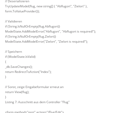
// Deserialisieren
TryUpdateModel(flug, new string[] { "Abflugort", "Zielort" },
form.ToValueProvider());
// Validieren
if (String.IsNullOrEmpty(flug.Abflugort))
ModelState.AddModelError("Abflugort", "Abflugort is required!");
if (String.IsNullOrEmpty(flug.Zielort))
ModelState.AddModelError("Zielort", "Zielort is required!");
// Speichern
if (ModelState.IsValid)
{
_db.SaveChanges();
return RedirectToAction("Index");
}
// Sonst, zeige Eingabeformular erneut an
return View(flug);
}
Listing 7: Ausschnitt aus dem Controller "Flug"
<form method="post" action="/Flug/Edit">