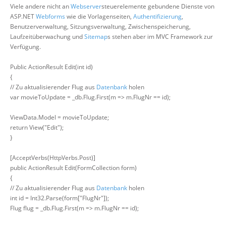
Viele andere nicht an
Webserver
steuerelemente gebundene Dienste von
ASP.NET
Webforms
wie die Vorlagenseiten,
Authentifizierung
,
Benutzerverwaltung, Sitzungsverwaltung, Zwischenspeicherung,
Laufzeitüberwachung und
Sitemap
s stehen aber im MVC Framework zur
Verfügung.
Public ActionResult Edit(int id)
{
// Zu aktualisierender Flug aus
Datenbank
holen
var movieToUpdate = _db.Flug.First(m => m.FlugNr == id);
ViewData.Model = movieToUpdate;
return View("Edit");
}
[AcceptVerbs(HttpVerbs.Post)]
public ActionResult Edit(FormCollection form)
{
// Zu aktualisierender Flug aus
Datenbank
holen
int id = Int32.Parse(form["FlugNr"]);
Flug flug = _db.Flug.First(m => m.FlugNr == id);