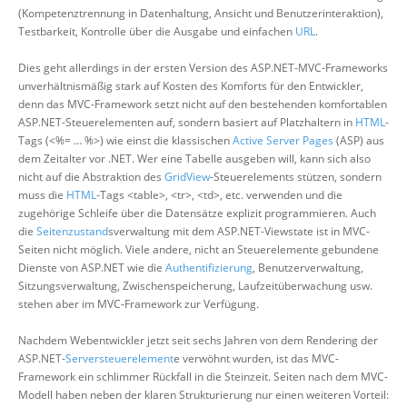
(Kompetenztrennung in Datenhaltung, Ansicht und Benutzerinteraktion),
Testbarkeit, Kontrolle über die Ausgabe und einfachen
URL
.
Dies geht allerdings in der ersten Version des ASP.NET-MVC-Frameworks
unverhältnismäßig stark auf Kosten des Komforts für den Entwickler,
denn das MVC-Framework setzt nicht auf den bestehenden komfortablen
ASP.NET-Steuerelementen auf, sondern basiert auf Platzhaltern in
HTML
-
Tags (<%= … %>) wie einst die klassischen
Active Server Pages
(ASP) aus
dem Zeitalter vor .NET. Wer eine Tabelle ausgeben will, kann sich also
nicht auf die Abstraktion des
GridView
-Steuerelements stützen, sondern
muss die
HTML
-Tags <table>, <tr>, <td>, etc. verwenden und die
zugehörige Schleife über die Datensätze explizit programmieren. Auch
die
Seitenzustand
sverwaltung mit dem ASP.NET-Viewstate ist in MVC-
Seiten nicht möglich. Viele andere, nicht an Steuerelemente gebundene
Dienste von ASP.NET wie die
Authentifizierung
, Benutzerverwaltung,
Sitzungsverwaltung, Zwischenspeicherung, Laufzeitüberwachung usw.
stehen aber im MVC-Framework zur Verfügung.
Nachdem Webentwickler jetzt seit sechs Jahren von dem Rendering der
ASP.NET-
Serversteuerelement
e verwöhnt wurden, ist das MVC-
Framework ein schlimmer Rückfall in die Steinzeit. Seiten nach dem MVC-
Modell haben neben der klaren Strukturierung nur einen weiteren Vorteil: