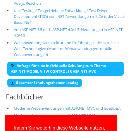
Vue.js, React u.a.)
Unit Testing / Testgetriebene Entwicklung / Test Driven
Development (TDD) von .NET-Anwendungen mit C# (oder Visual
Basic .NET)
Von ASP.NET 3.5 nach ASP.NET 4.0/4.5: Neuerungen in ASP.NET
4.0/4.5
Webanwendungsarchitektur und Einführung in die aktuellen
Web-Technologien (Moderne Webanwendungen, mobile
Webanwendungen)
Anfrage für eine individuelle Schulung zum Thema
ASP.NET MODEL VIEW CONTROLER ASP.NET MVC
Gesamter Schulungsthemenkatalog
Fachbücher
Moderne Webanwendungen mit ASP.NET MVC und JavaScript
Moderne Webanwendungen mit ASP.NET MVC
Alle unsere aktuellen Fachbücher
Indem Sie weiterhin diese Webseite nutzen,