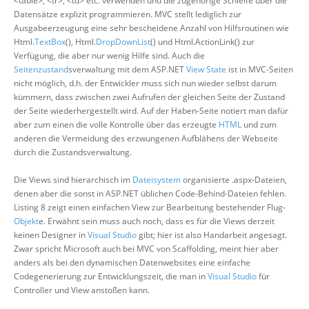
<table>, <tr>, <td> etc. verwenden und die zugehörige Schleife über die
Datensätze explizit programmieren. MVC stellt lediglich zur
Ausgabeerzeugung eine sehr bescheidene Anzahl von Hilfsroutinen wie
Html.
TextBox
(), Html.
DropDownList
() und Html.ActionLink() zur
Verfügung, die aber nur wenig Hilfe sind. Auch die
Seitenzustand
sverwaltung mit dem ASP.NET
View State
ist in MVC-Seiten
nicht möglich, d.h. der Entwickler muss sich nun wieder selbst darum
kümmern, dass zwischen zwei Aufrufen der gleichen Seite der Zustand
der Seite wiederhergestellt wird. Auf der Haben-Seite notiert man dafür
aber zum einen die volle Kontrolle über das erzeugte
HTML
und zum
anderen die Vermeidung des erzwungenen Aufblähens der Webseite
durch die Zustandsverwaltung.
Die Views sind hierarchisch im
Dateisystem
organisierte .aspx-Dateien,
denen aber die sonst in ASP.NET üblichen Code-Behind-Dateien fehlen.
Listing 8 zeigt einen einfachen View zur Bearbeitung bestehender Flug-
Objekt
e. Erwähnt sein muss auch noch, dass es für die Views derzeit
keinen Designer in
Visual Studio
gibt; hier ist also Handarbeit angesagt.
Zwar spricht Microsoft auch bei MVC von Scaffolding, meint hier aber
anders als bei den dynamischen Datenwebsites eine einfache
Codegenerierung zur Entwicklungszeit, die man in
Visual Studio
für
Controller und View anstoßen kann.