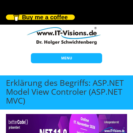
Buy me a coffee
MENU
Start
Erklärung des Begriffs: ASP.NET
Themen
Model View Controler (ASP.NET
MVC)
Beratung
Individuelle Schulungen
Offene Seminare
Wissen