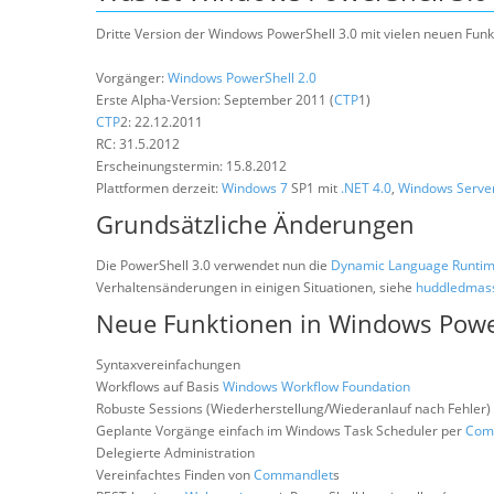
Dritte Version der Windows PowerShell 3.0 mit vielen neuen Funk
Vorgänger:
Windows PowerShell 2.0
Erste Alpha-Version: September 2011 (
CTP
1)
CTP
2: 22.12.2011
RC: 31.5.2012
Erscheinungstermin: 15.8.2012
Plattformen derzeit:
Windows 7
SP1 mit
.NET 4.0
,
Windows Serve
Grundsätzliche Änderungen
Die PowerShell 3.0 verwendet nun die
Dynamic Language Runti
Verhaltensänderungen in einigen Situationen, siehe
huddledmasse
Neue Funktionen in Windows Powe
Syntaxvereinfachungen
Workflows auf Basis
Windows Workflow Foundation
Robuste Sessions (Wiederherstellung/Wiederanlauf nach Fehler)
Geplante Vorgänge einfach im Windows Task Scheduler per
Com
Delegierte Administration
Vereinfachtes Finden von
Commandlet
s