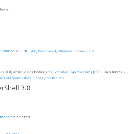
tionen!
r 2008
S1 mit
.NET 4.0
,
Windows 8
,
Windows Server 2012
me
(DLR) anstelle des bisherigen
Extended Type System
s (
ETS
). Dies führt zu
s.org/powershell-3-finally-on-the-dlr/.
rShell 3.0
mandlet
s anlegen