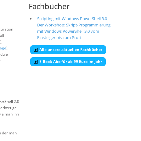
Fachbücher
Scripting mit Windows PowerShell 3.0 -
Der Workshop: Skript-Programmierung
guration
mit Windows PowerShell 3.0 vom
all
Einsteiger bis zum Profi
),
rage
),
Alle unsere aktuellen Fachbücher
odule
e
E-Book-Abo für ab 99 Euro im Jahr
0
erShell 2.0
rwerkzeuge
wie man ihn
in der man