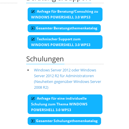
Anfrage für Beratung/Consulting zu
WINDOWS POWERSHELL 3.0 WPS3
Gesamter Beratungsthemenkatalog
Technischer Support zum
WINDOWS POWERSHELL 3.0 WPS3
Schulungen
Windows Server 2012 oder Windows
Server 2012 R2 für Administratoren
(Neuheiten gegenüber Windows Server
2008 R2)
Anfrage für eine individuelle
Schulung zum Thema WINDOWS
POWERSHELL 3.0 WPS3
Gesamter Schulungsthemenkatalog