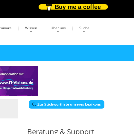
Buy me a coffee
eminare
Wissen
Über uns
Suche
Zur Stichwortliste unseres Lexikons
Beratung & Support