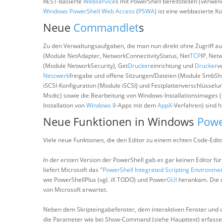
REST-basierte
Webservice
s mit PowerShell bereitstellen (verwe
Windows PowerShell Web Access
(
PSWA
) ist eine webbasierte 
Neue
Commandlet
s
Zu den Verwaltungsaufgaben, die man nun direkt ohne Zugriff a
(Module NetAdapter, NetworkConnectivityStatus, Net
TCP
IP, Net
(Module NetworkSecurity), Get
Drucker
einrichtung und
Drucker
v
Netzwerk
freigabe und offene Sitzungen/Dateien (Module SmbSh
iSCSI-Konfiguration (Module iSCSI) und Festplattenverschlüssel
Msdtc) sowie die Bearbeitung von Windows-Installationsimages 
Installation von
Windows 8
-Apps mit dem
AppX
-Verfahren) sind
Neue Funktionen in Windows
Powe
Viele neue Funktionen, die den Editor zu einem echten Code-Edi
In der ersten Version der PowerShell gab es gar keinen Editor fü
liefert Microsoft das "
PowerShell Integrated Scripting Environme
wie PowerShellPlus (vgl. iX TODO) und Power
GUI
herankam. Die m
von Microsoft erwartet.
Neben dem Skripteingabefenster, dem interaktiven Fenster und de
die Parameter wie bei Show-Command (siehe Haupttext) erfasse