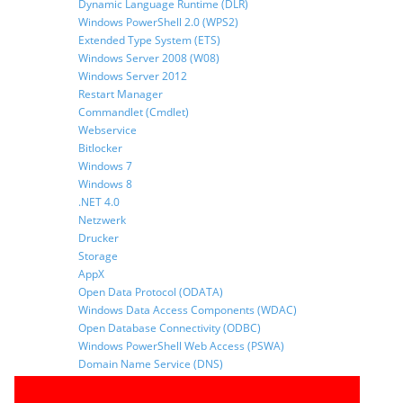
Dynamic Language Runtime (DLR)
Windows PowerShell 2.0 (WPS2)
Extended Type System (ETS)
Windows Server 2008 (W08)
Windows Server 2012
Restart Manager
Commandlet (Cmdlet)
Webservice
Bitlocker
Windows 7
Windows 8
.NET 4.0
Netzwerk
Drucker
Storage
AppX
Open Data Protocol (ODATA)
Windows Data Access Components (WDAC)
Open Database Connectivity (ODBC)
Windows PowerShell Web Access (PSWA)
Domain Name Service (DNS)
Community Technoloy Preview (CTP)
Extended Type System (ETS)