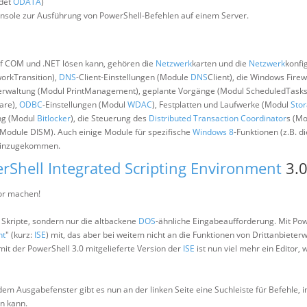
ndet
ODATA
)
Konsole zur Ausführung von PowerShell-Befehlen auf einem Server.
uf COM und .NET lösen kann, gehören die
Netzwerk
karten und die
Netzwerk
konfi
workTransition),
DNS
-Client-Einstellungen (Module
DNS
Client), die Windows Firew
erwaltung (Modul PrintManagement), geplante Vorgänge (Modul ScheduledTasks
are),
ODBC
-Einstellungen (Modul
WDAC
), Festplatten und Laufwerke (Modul
Sto
ung (Modul
Bitlocker
), die Steuerung des
Distributed Transaction Coordinator
s (M
(Module DISM). Auch einige Module für spezifische
Windows 8
-Funktionen (z.B. di
 hinzugekommen.
rShell Integrated Scripting Environment
3.
tor machen!
r Skripte, sondern nur die altbackene
DOS
-ähnliche Eingabeaufforderung. Mit Pow
nt
" (kurz:
ISE
) mit, das aber bei weitem nicht an die Funktionen von Drittanbiete
it der PowerShell 3.0 mitgelieferte Version der
ISE
ist nun viel mehr ein Editor, 
m Ausgabefenster gibt es nun an der linken Seite eine Suchleiste für Befehle, 
n kann.